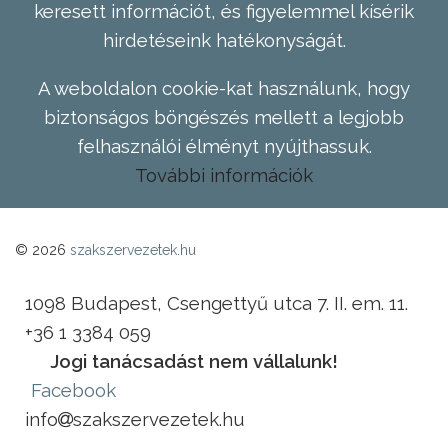
keresett információt, és figyelemmel kísérik
hirdetéseink hatékonyságát.
A weboldalon cookie-kat használunk, hogy
biztonságos böngészés mellett a legjobb
felhasználói élményt nyújthassuk.
További információk
© 2026
szakszervezetek.hu
1098 Budapest, Csengettyű utca 7. II. em. 11.
+36 1 3384 059
Jogi tanácsadást nem vállalunk!
Facebook
info
szakszervezetek.hu