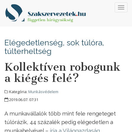
Toggl
navig
Elégedetlenség, sok túlóra,
túlterheltség
Kollektíven robogunk
a kiégés felé?
Kategória:
Munkásvédelem
2019.06.07. 07:31
A munkavállalók több mint fele rengeteget
túlórázik, 44 százalék pedig elégedetlen a
munkahelyével –
írja a Világgazdaság
.