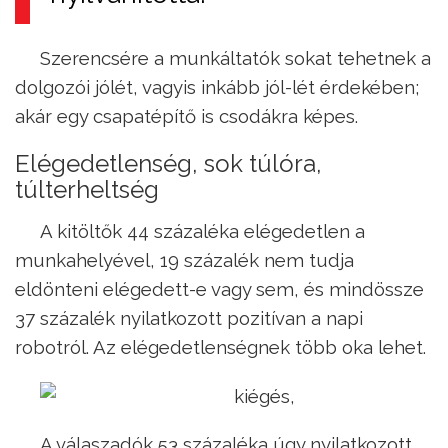
Szerencsére a munkáltatók sokat tehetnek a
dolgozói jólét, vagyis inkább jól-lét érdekében;
akár egy csapatépítő is csodákra képes.
Elégedetlenség, sok túlóra,
túlterheltség
A kitöltők 44 százaléka elégedetlen a
munkahelyével, 19 százalék nem tudja
eldönteni elégedett-e vagy sem, és mindössze
37 százalék nyilatkozott pozitívan a napi
robotról. Az elégedetlenségnek több oka lehet.
A válaszadók 53 százaléka úgy nyilatkozott,