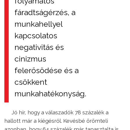
folyamatos
fáradtságérzés, a
munkahellyel
kapcsolatos
negativitás és
cinizmus
felerősödése és a
csökkent
munkahatékonyság.
Jó hír, hogy a válaszadók 78 százalék a
hallott már a kiégésről. Kevésbé örömteli
azonban, hogy 64 százalék már tapasztalta is