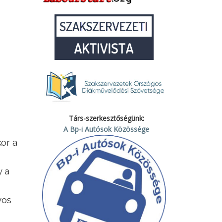
Társ-szerkesztőségünk:
A Bp-i Autósok Közössége
or a
y a
yos