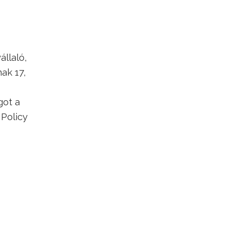
állaló,
ak 17,
got a
 Policy