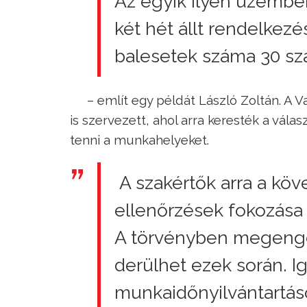
Az egyik ilyen üzemben
két hét állt rendelkez
balesetek száma 30 szá
– említ egy példát László Zoltán. A
is szervezett, ahol arra keresték a vá
tenni a munkahelyeket.
A szakértők arra a köv
ellenőrzések fokozása
A törvényben megenged
derülhet ezek során. I
munkaidőnyilvántartáso