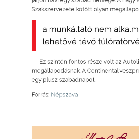
járjon havi egy szabad hétvége. A nagy
Szakszervezete kötött olyan megállap
a munkáltató nem alkalma
lehetővé tévő túlóratörvé
Ez szintén fontos része volt az Auto
megállapodásnak. A Continental veszpr
egy plusz szabadnapot.
Forrás:
Népszava