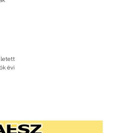
ak
letett
ók évi