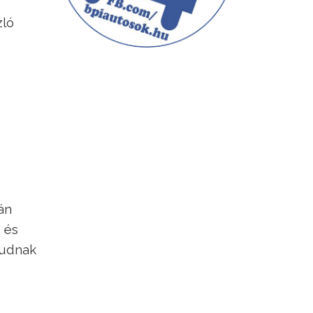
zló
án
 és
tudnak