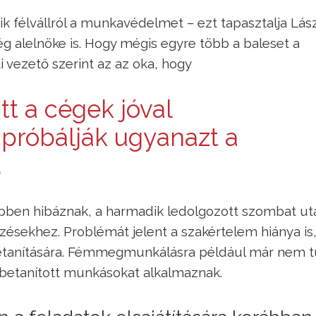
félvállról a munkavédelmet – ezt tapasztalja Lás
g alelnöke is. Hogy mégis egyre több a baleset a
vezető szerint az az oka, hogy
t a cégek jóval
próbálják ugyanazt a
.
bben hibáznak, a harmadik ledolgozott szombat ut
ésekhez. Problémát jelent a szakértelem hiánya is,
 betanítására. Fémmegmunkálásra például már nem 
 betanított munkásokat alkalmaznak.