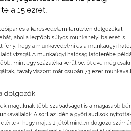
e a 15 ezret.
gozóipar és a kereskedelem területén dolgozókat
tehát, ahol a legtöbb súlyos munkahelyi baleset is
ült fény, hogy a munkavédelmi és a munkaügyi ható
alót vizsgál. A munkaügyi hatóság látóterébe példá
ig több, mint egy százaléka kerül be: öt éve még csa
gáltak, tavaly viszont már csupán 73 ezer munkaváll
a dolgozók
lnek maguknak több szabadságot is a magasabb bé
kavállalók. A sort az idén a győri audisok nyitották
 elérték, hogy május 1-jétől minden dolgozó számá