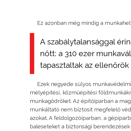
Ez azonban még mindig a munkahelye
A szabálytalansággal éri
nőtt: a 310 ezer munkavá
tapasztaltak az ellenőrök
Ezek negyede súlyos munkavédelmi sz
mélyépítési, közműépítési földmunkákná
munkagödröket. Az építőiparban a mag
munkáltató nem biztosít megfelelő véd
azokat. A feldolgozóiparban, a gépipar
baleseteket a biztonsági berendezések 