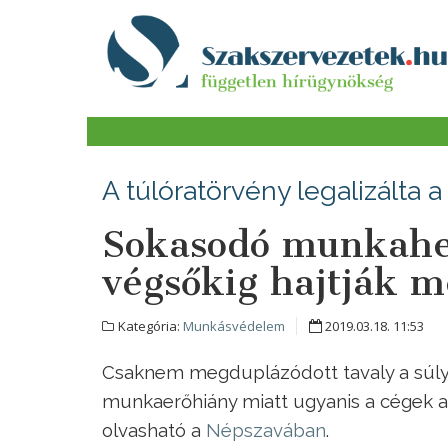
A túlóratörvény legalizálta 
Sokasodó munkahel
végsőkig hajtják 
Kategória:
Munkásvédelem
2019.03.18. 11:53
Csaknem megduplázódott tavaly a súly
munkaerőhiány miatt ugyanis a cégek a
olvasható a
Népszavában
.