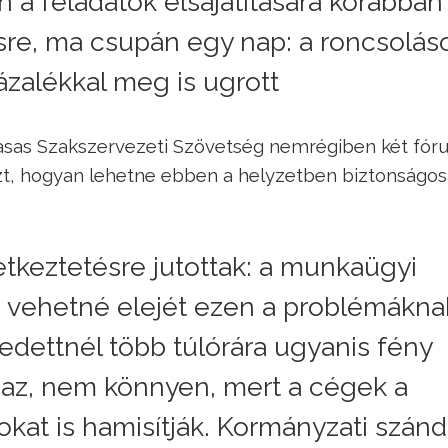
 a feladatok elsajátítására korábban
ésre, ma csupán egy nap: a roncsolás
zalékkal meg is ugrott
 Vasas Szakszervezeti Szövetség nemrégiben két fó
laszt, hogyan lehetne ebben a helyzetben biztonságo
etkeztetésre jutottak: a munkaügyi
 vehetné elejét ezen a problémákna
ettnél több túlórára ugyanis fény
gaz, nem könnyen, mert a cégek a
kat is hamisítják. Kormányzati szán