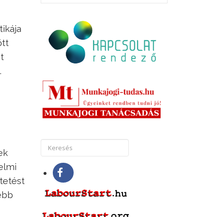
ikája
őtt
t
.
ek
elmi
tetést
sebb