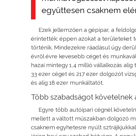
együttesen csaknem elért
Ezek jellemzően a gépipar, a feldol
érintették: éppen azokat a területeket 
történik. Mindezekre ráadásul úgy der
évről évre kevesebb céget és munkaváll
hazai mintegy 1,4 millió vállalkozás al
33 ezer céget és 217 ezer dolgozót vizs
és alig 18 ezer munkáltatót.
Több szabadságot követelnek 
Egyre több autóipari cégnél követe
mellett a váltott műszakban dolgozó mun
csaknem egyhetesre nyúlt sztrájkjukkal