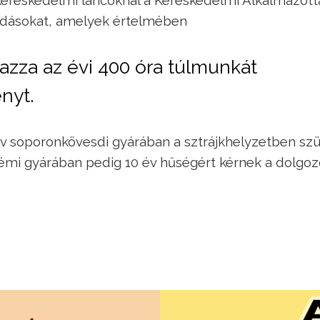
 kereskedelmi láncoknál a Kereskedelmi Alkalmazott
odásokat, amelyek értelmében
zza az évi 400 óra túlmunkát
nyt.
liv soporonkövesdi gyárában a sztrájkhelyzetben szü
émi gyárában pedig 10 év hűségért kérnek a dolgoz