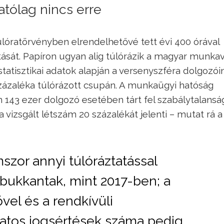
tólag nincs erre
túlóratörvényben elrendelhetővé tett évi 400 órával
tását. Papíron ugyan alig túlórázik a magyar munkav
tatisztikai adatok alapján a versenyszféra dolgozóin
zázaléka túlórázott csupán. A munkaügyi hatóság
143 ezer dolgozó esetében tárt fel szabálytalansá
vizsgált létszám 20 százalékát jelenti – mutat rá a
szor annyi túlóráztatással
 bukkantak, mint 2017-ben; a
vel és a rendkívüli
atos jogsértések száma pedig