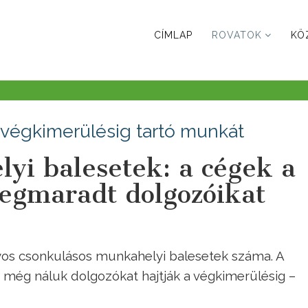
CÍMLAP
ROVATOK
KÖ
a végkimerülésig tartó munkát
yi balesetek: a cégek a
megmaradt dolgozóikat
os csonkulásos munkahelyi balesetek száma. A
 még náluk dolgozókat hajtják a végkimerülésig –