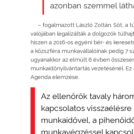
azonban szemmel látha
– fogalmazott László Zoltán. Sőt, a 
valójában legalizálták a dolgozók túlhaj
hiszen a 2016-os egyéni bér- és keresets
a közszféra munkavállalóinak pedig 7 s
ugyanakkor az elmúlt 6 évben összesen 
munkaidőnyilvántartás vezetésénél. Ez a 
Agenda elemzése.
Az ellenőrök tavaly három
kapcsolatos visszaélésre
munkaidővel, a pihenőidő
munkavégzéssel kapcsol