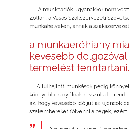
A munkaadók ugyanakkor nem veszik 
Zoltán, a Vasas Szakszervezeti Szövetsé
munkahelyeken, annak a szakszervezeti 
a munkaerőhiány miat
kevesebb dolgozóval 
termelést fenntartani
A túlhajtott munkások pedig könnye
könnyebben nyúlnak rosszul a berendez
az, hogy kevesebb idő jut az újoncok
szakembereket fölvenni a cégek, ezért