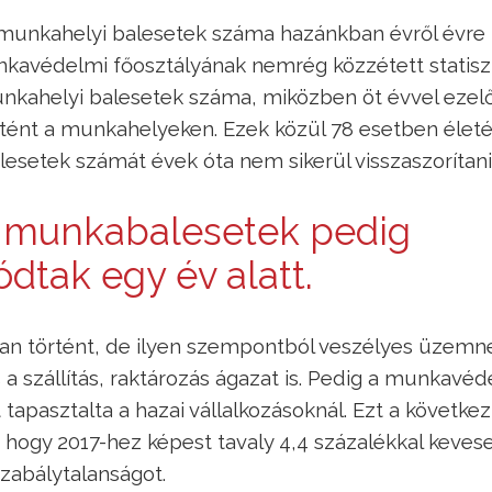
munkahelyi balesetek száma hazánkban évről évre
avédelmi főosztályának nemrég közzétett statiszt
munkahelyi balesetek száma, miközben öt évvel ezel
tént a munkahelyeken. Ezek közül 78 esetben életé
esetek számát évek óta nem sikerül visszaszorítani
s munkabalesetek pedig
tak egy év alatt.
ban történt, de ilyen szempontból veszélyes üzemn
a szállítás, raktározás ágazat is. Pedig a munkavéd
apasztalta a hazai vállalkozásoknál. Ezt a következ
, hogy 2017-hez képest tavaly 4,4 százalékkal keve
zabálytalanságot.