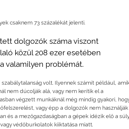
k csaknem 73 százalékát jelenti.
ntett dolgozók száma viszont
llaló közül 208 ezer esetében
 a valamilyen problémát.
abálytalanság volt. Ilyennek számít például, amik
l nem dúcolják alá, vagy nem kerítik el a
asban végzett munkáknál még mindig gyakori, hog
őfelszerelést, vagy épp a dolgozók nem használják
ban és a mezőgazdaságban a gépek idézik elő a súl
vagy védőburkolatok kiiktatása miatt.