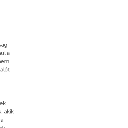
ság
ul a
knem
alót
rek
, akik
ra