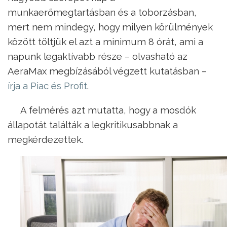
munkaerőmegtartásban és a toborzásban,
mert nem mindegy, hogy milyen körülmények
között töltjük el azt a minimum 8 órát, ami a
napunk legaktívabb része – olvasható az
AeraMax megbízásából végzett kutatásban –
írja a Piac és Profit
.
A felmérés azt mutatta, hogy a mosdók
állapotát találták a legkritikusabbnak a
megkérdezettek.