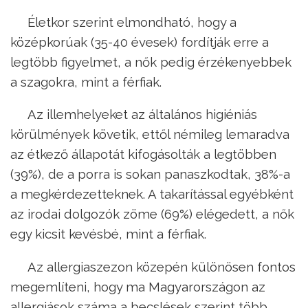
Életkor szerint elmondható, hogy a
középkorúak (35-40 évesek) fordítják erre a
legtöbb figyelmet, a nők pedig érzékenyebbek
a szagokra, mint a férfiak.
Az illemhelyeket az általános higiéniás
körülmények követik, ettől némileg lemaradva
az étkező állapotát kifogásolták a legtöbben
(39%), de a porra is sokan panaszkodtak, 38%-a
a megkérdezetteknek. A takarítással egyébként
az irodai dolgozók zöme (69%) elégedett, a nők
egy kicsit kevésbé, mint a férfiak.
Az allergiaszezon közepén különösen fontos
megemlíteni, hogy ma Magyarországon az
allergiások száma a becslések szerint több