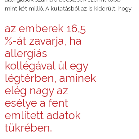
mint két millió. A kutatásból az is kiderült, hogy
az emberek 16,5
%-át zavarja, ha
allergiás
kollégával ül egy
légtérben, aminek
elég nagy az
esélye a fent
említett adatok
tükrében.