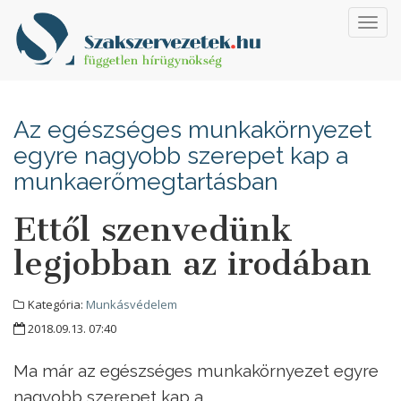
Toggl
navig
Az egészséges munkakörnyezet
egyre nagyobb szerepet kap a
munkaerőmegtartásban
Ettől szenvedünk
legjobban az irodában
Kategória:
Munkásvédelem
2018.09.13. 07:40
Ma már az egészséges munkakörnyezet egyre
nagyobb szerepet kap a