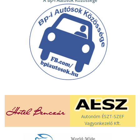
A Bp-i Autósok Közössége
Autonóm ÉSZT-SZEF
Vagyonkezelő Kft.