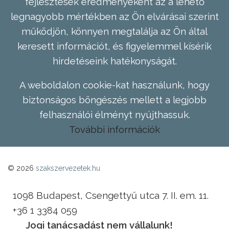
fejlesztések eredményeként az a lehető
legnagyobb mértékben az Ön elvárásai szerint
működjön, könnyen megtalálja az Ön által
keresett információt, és figyelemmel kísérik
hirdetéseink hatékonyságát.
A weboldalon cookie-kat használunk, hogy
biztonságos böngészés mellett a legjobb
felhasználói élményt nyújthassuk.
További információk
© 2026
szakszervezetek.hu
1098 Budapest, Csengettyű utca 7. II. em. 11.
+36 1 3384 059
Jogi tanácsadást nem vállalunk!