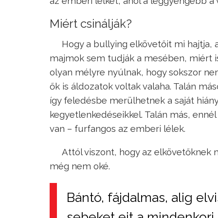
az emberi lelket, ahol a leggyengébb a 
Miért csinálják?
Hogy a bullying elkövetőit mi hajtja
majmok sem tudják a mesében, miért is 
olyan mélyre nyúlnak, hogy sokszor nem
ők is áldozatok voltak valaha. Talán m
így feledésbe merülhetnek a saját hiány
kegyetlenkedéseikkel. Talán más, ennél
van – furfangos az emberi lélek.
Attól viszont, hogy az elkövetőknek
még nem oké.
Bántó, fájdalmas, alig el
sebeket ejt a mindenkori