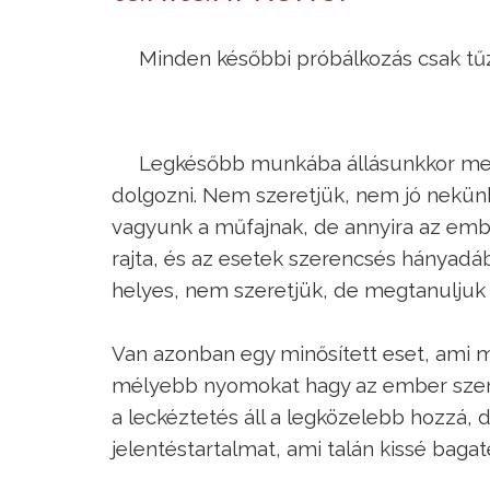
Minden későbbi próbálkozás csak tűz
Legkésőbb munkába állásunkkor meg
dolgozni. Nem szeretjük, nem jó nekün
vagyunk a műfajnak, de annyira az embe
rajta, és az esetek szerencsés hányad
helyes, nem szeretjük, de megtanuljuk 
Van azonban egy minősített eset, ami m
mélyebb nyomokat hagy az ember személy
a leckéztetés áll a legközelebb hozzá, 
jelentéstartalmat, ami talán kissé bagate