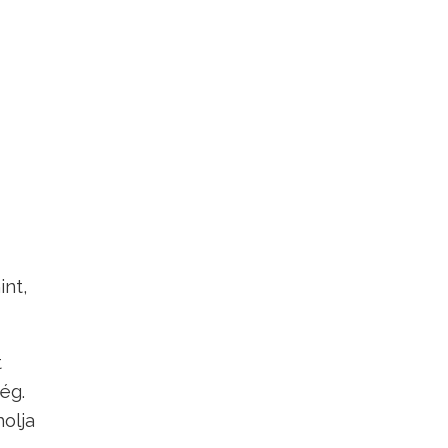
int,
t
ég.
olja