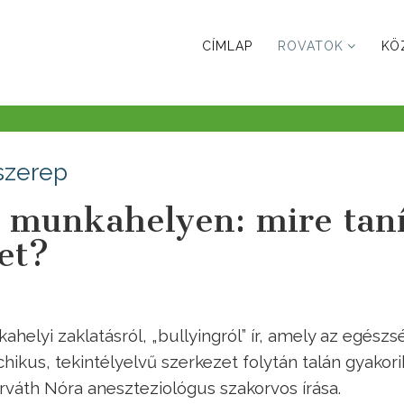
CÍMLAP
ROVATOK
KÖ
szerep
y munkahelyen: mire taní
et?
helyi zaklatásról, „bullyingról” ír, amely az egész
hikus, tekintélyelvű szerkezet folytán talán gyakor
Horváth Nóra aneszteziológus szakorvos írása.