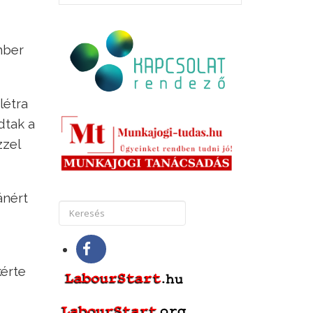
mber
létra
dtak a
zzel
ánért
kérte