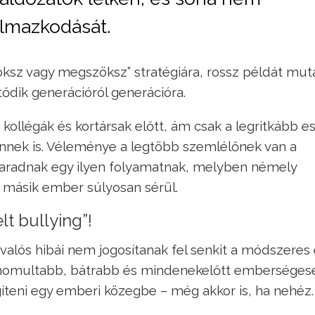
kalmazkodását.
oksz vagy megszöksz” stratégiára, rossz példát mut
ődik generációról generációra.
, kollégák és kortársak előtt, ám csak a legritkább 
ennek is. Véleménye a legtöbb szemlélőnek van a
maradnak egy ilyen folyamatnak, melyben némely
 másik ember súlyosan sérül.
t bullying”!
y valós hibái nem jogosítanak fel senkit a módszeres
ifinomultabb, bátrabb és mindenekelőtt embersége
gíteni egy emberi közegbe – még akkor is, ha nehéz.