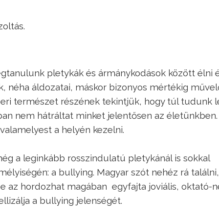
oltás.
tanulunk pletykák és ármánykodások között élni 
k, néha áldozatai, máskor bizonyos mértékig művel
ri természet részének tekintjük, hogy túl tudunk l
ában nem hátráltat minket jelentősen az életünkbe
valamelyest a helyén kezelni.
ég a leginkább rosszindulatú pletykánál is sokkal
iségén: a bullying. Magyar szót nehéz rá találni,
de az hordozhat magában egyfajta joviális, oktató-
llizálja a bullying jelenségét.