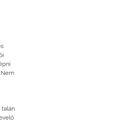
és
ői
épni
n. Nem
 talán
nevelő