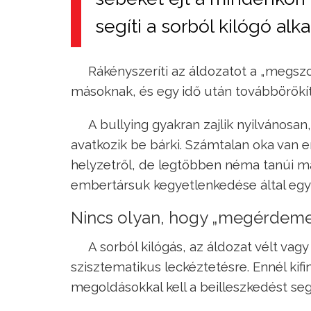
segíti a sorból kilógó al
Rákényszeríti az áldozatot a „megsz
másoknak, és egy idő után továbbörökít
A bullying gyakran zajlik nyilvánosan
avatkozik be bárki. Számtalan oka van 
helyzetről, de legtöbben néma tanúi 
embertársuk kegyetlenkedése által egy
Nincs olyan, hogy „megérdemel
A sorból kilógás, az áldozat vélt vag
szisztematikus leckéztetésre. Ennél k
megoldásokkal kell a beilleszkedést se