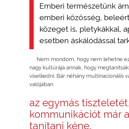
Emberi természetünk árn
emberi közösség, beleért
közeget is, pletykákkal, 
esetben áskálódással tark
Nem mondom, hogy nem lehetne ezek
nagy kultúrája annak, hogy megtanítsá
viselkedni. Bár néhány multinacionális 
valójában
az egymás tiszteletét,
kommunikációt már az
tanítani kéne.