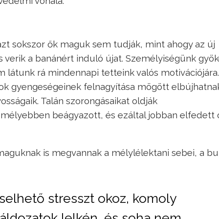
védelmi vonala.
, azt sokszor ők maguk sem tudják, mint ahogy az új
verik a banánért induló újat. Személyiségünk gyök
 látunk rá mindennapi tetteink valós motivációjára.
ások gyengeségeinek felnagyítása mögött elbújhatna
osságaik. Talán szorongásaikat oldják
 mélyebben beágyazott, és ezáltal jobban elfedett
 maguknak is megvannak a mélylélektani sebei, a bu
viselhető stresszt okoz, komoly
 áldozatok lelkén, és soha nem