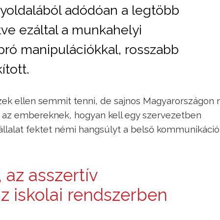
yoldalából adódóan a legtöbb
ve ezáltal a munkahelyi
apró manipulációkkal, rosszabb
ított.
 ellen semmit tenni, de sajnos Magyarországon n
k az embereknek, hogyan kell egy szervezetben
vállalat fektet némi hangsúlyt a belső kommunikáció
 az asszertív
 iskolai rendszerben