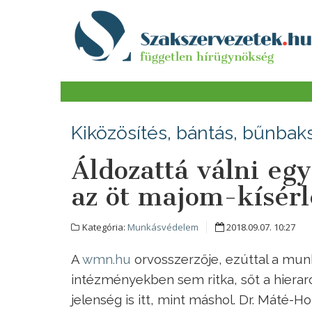
Kiközösítés, bántás, bűnbak
Áldozattá válni eg
az öt majom-kísérl
Kategória:
Munkásvédelem
2018.09.07. 10:27
A
wmn.hu
orvosszerzője, ezúttal a munka
intézményekben sem ritka, sőt a hierarc
jelenség is itt, mint máshol. Dr. Máté-