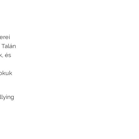
erei
 Talán
k, és
 okuk
llying