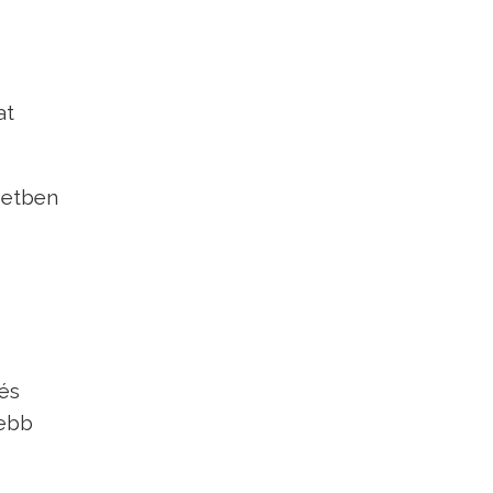
at
esetben
 és
sebb