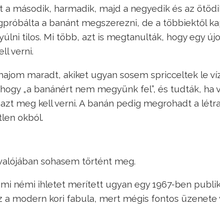
t a második, harmadik, majd a negyedik és az ötödi
gpróbálta a banánt megszerezni, de a többiektől ka
úlni tilos. Mi több, azt is megtanulták, hogy egy ú
l verni.
majom maradt, akiket ugyan sosem spricceltek le víz
, hogy „a banánért nem megyünk fel”, és tudták, ha v
azt meg kell verni. A banán pedig megrohadt a létr
len okból.
, valójában sohasem történt meg.
i némi ihletet merített ugyan egy 1967-ben publik
ez a modern kori fabula, mert mégis fontos üzenete 