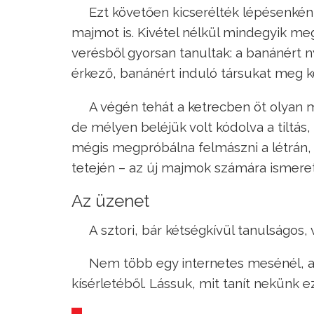
Ezt követően kicserélték lépésenkén
majmot is. Kivétel nélkül mindegyik me
verésből gyorsan tanultak: a banánért ny
érkező, banánért induló társukat meg kel
A végén tehát a ketrecben öt olyan 
de mélyen beléjük volt kódolva a tiltás
mégis megpróbálna felmászni a létrán, 
tetején – az új majmok számára ismeret
Az üzenet
A sztori, bár kétségkívül tanulságos
Nem több egy internetes mesénél, am
kísérletéből. Lássuk, mit tanít nekünk 