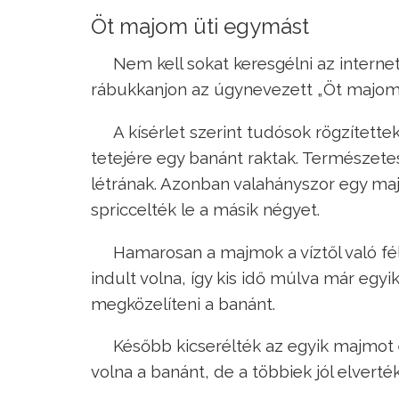
Öt majom üti egymást
Nem kell sokat keresgélni az intern
rábukkanjon az úgynevezett „Öt majom–kí
A kísérlet szerint tudósok rögzítette
tetejére egy banánt raktak. Természete
létrának. Azonban valahányszor egy majo
spriccelték le a másik négyet.
Hamarosan a majmok a víztől való fél
indult volna, így kis idő múlva már egy
megközelíteni a banánt.
Később kicserélték az egyik majmot e
volna a banánt, de a többiek jól elverték