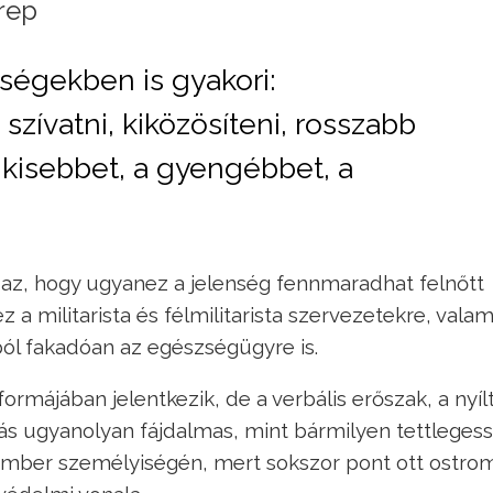
rep
ségekben is gyakori:
szívatni, kiközösíteni, rosszabb
a kisebbet, a gyengébbet, a
 az, hogy ugyanez a jelenség fennmaradhat felnőtt
 a militarista és félmilitarista szervezetekre, valam
ól fakadóan az egészségügyre is.
ormájában jelentkezik, de a verbális erőszak, a nyíl
lás ugyanolyan fájdalmas, mint bármilyen tettlegess
 ember személyiségén, mert sokszor pont ott ostrom