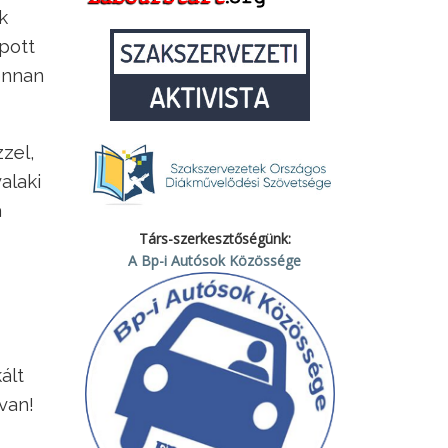
k
pott
jonnan
zel,
alaki
a
Társ-szerkesztőségünk:
A Bp-i Autósok Közössége
ált
van!