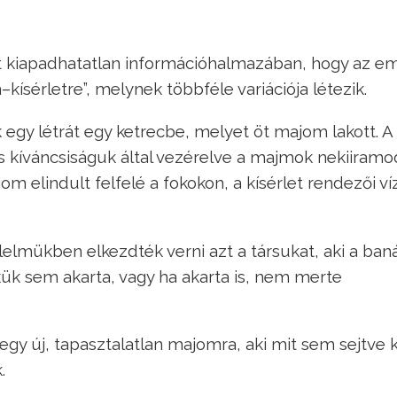
et kiapadhatatlan információhalmazában, hogy az e
sérletre”, melynek többféle variációja létezik.
k egy létrát egy ketrecbe, melyet öt majom lakott. A 
s kíváncsiságuk által vezérelve a majmok nekiiramo
m elindult felfelé a fokokon, a kísérlet rendezői ví
elmükben elkezdték verni azt a társukat, aki a ban
ikük sem akarta, vagy ha akarta is, nem merte
gy új, tapasztalatlan majomra, aki mit sem sejtve 
.