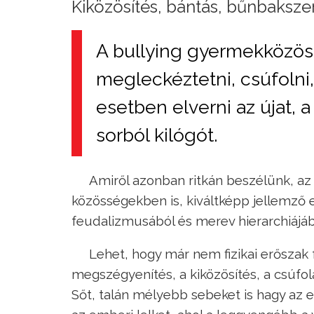
Kiközösítés, bántás, bűnbaksze
A bullying gyermekközös
megleckéztetni, csúfolni, 
esetben elverni az újat, 
sorból kilógót.
Amiről azonban ritkán beszélünk, az
közösségekben is, kiváltképp jellemző ez
feudalizmusából és merev hierarchiájáb
Lehet, hogy már nem fizikai erőszak f
megszégyenítés, a kiközösítés, a csúfo
Sőt, talán mélyebb sebeket is hagy az