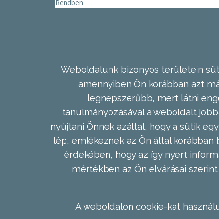
Rendben
Weboldalunk bizonyos területein süti
amennyiben Ön korábban azt már 
legnépszerűbb, mert látni enge
tanulmányozásával a weboldalt jobba
nyújtani Önnek azáltal, hogy a sütik egy
lép, emlékeznek az Ön által korábban b
érdekében, hogy az így nyert inform
mértékben az Ön elvárásai szerint 
A weboldalon cookie-kat használu