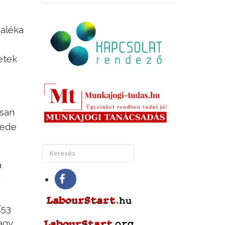
zaléka
etek
osan
zede
a
i
(53
agy