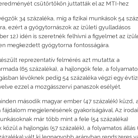
redményét csütörtökön juttatták el az MTI-hez
végzők 34 százaléka, míg a fizikai munkások 54 szá
ra, ezért a gyógytornászok az ízületi gyulladásos
r 12.) idén is szeretnék felhívni a figyelmet az ízül
n megkezdett gyógytorna fontosságára.
szült reprezentatív felmérés azt mutatta: a
mada (65 százaléka), a hajlongók fele, a folyamat
gásban lévőknek pedig 54 százaléka végzi egy évti
velve ezzel a mozgásszervi panaszok esélyét.
inden második magyar ember (47 százalék) küzd, 
fájdalom megjelenésének gyakoriságával. Az iroda
munkásoknak már több mint a fele (54 százaléka)
közül a hajlongás (57 százalék), a folyamatos állás 
zázaléka) vált ki legnagyobb arányban rendszeres v