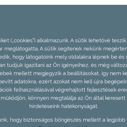
ket („cookies”) alkalmazunk. A sütik lehetővé teszik
meglátogatta. A sütik segítenek nekünk megérteni
dik, hogy látogatóink mely oldalakra lépnek be és 
n tudjuk igazítani az Ön igényeihez, és még válto
ebek mellett megjegyzik a beállításokat, így nem kel
evitt adatokra, ezért azokat nem kell újra begépel
ációk felhasználásával végrehajtott fejlesztések 
működjön, könnyen megtalálja az Ön által keresett 
hirdetéseink hatékonyságát.
nk, hogy biztonságos böngészés mellett a legjobb 