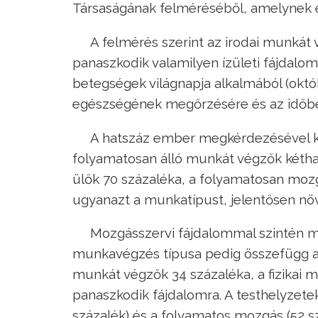
Társaságának felméréséből, amelynek e
A felmérés szerint az irodai munkát 
panaszkodik valamilyen ízületi fájdalom
betegségek világnapja alkalmából (októbe
egészségének megőrzésére és az időbe
A hatszáz ember megkérdezésével ké
folyamatosan álló munkát végzők kéthar
ülők 70 százaléka, a folyamatosan moz
ugyanazt a munkatípust, jelentősen nö
Mozgásszervi fájdalommal szintén m
munkavégzés típusa pedig összefügg a 
munkát végzők 34 százaléka, a fizikai 
panaszkodik fájdalomra. A testhelyzetek 
százalék) és a folyamatos mozgás (52 s