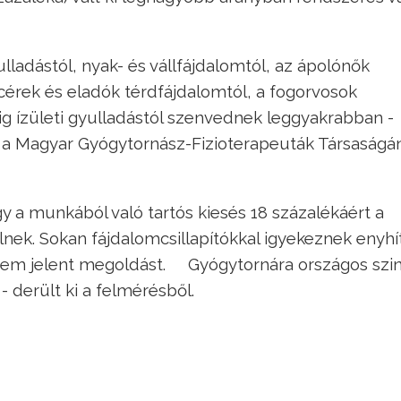
ladástól, nyak- és vállfájdalomtól, az ápolónők
cérek és eladók térdfájdalomtól, a fogorvosok
ig ízületi gyulladástól szenvednek leggyakrabban -
 a Magyar Gyógytornász-Fizioterapeuták Társaságá
ogy a munkából való tartós kiesés 18 százalékáért a
ek. Sokan fájdalomcsillapítókkal igyekeznek enyhí
 nem jelent megoldást. Gyógytornára országos szi
 derült ki a felmérésből.