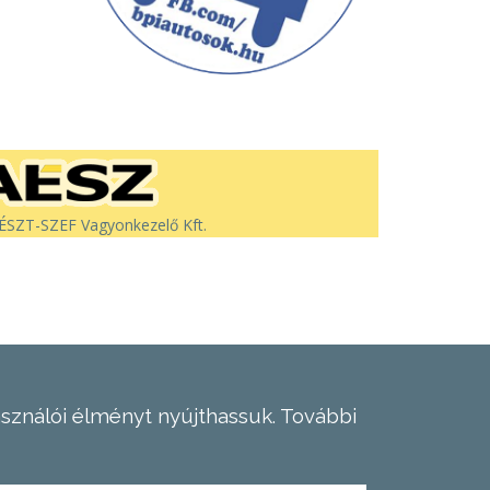
SZT-SZEF Vagyonkezelő Kft.
asználói élményt nyújthassuk.
További