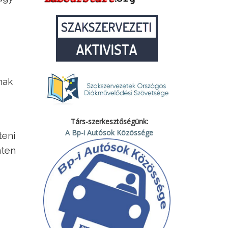
nak
Társ-szerkesztőségünk:
A Bp-i Autósok Közössége
teni
nten