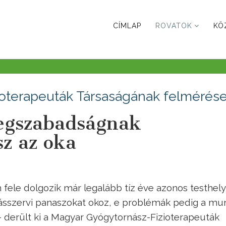
CÍMLAP
ROVATOK
KÖ
oterapeuták Társaságának felmérés
egszabadságnak
z az oka
 fele dolgozik már legalább tíz éve azonos testhel
sszervi panaszokat okoz, e problémák pedig a mu
- derült ki a Magyar Gyógytornász-Fizioterapeuták