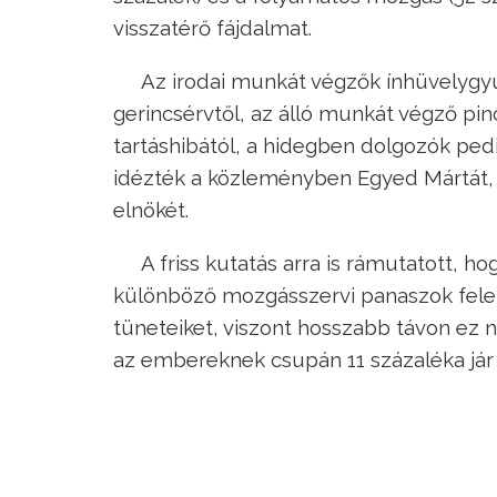
visszatérő fájdalmat.
Az irodai munkát végzők ínhüvelygyul
gerincsérvtől, az álló munkát végző pin
tartáshibától, a hidegben dolgozók ped
idézték a közleményben Egyed Mártát,
elnökét.
A friss kutatás arra is rámutatott, h
különböző mozgásszervi panaszok feleln
tüneteiket, viszont hosszabb távon ez
az embereknek csupán 11 százaléka jár -