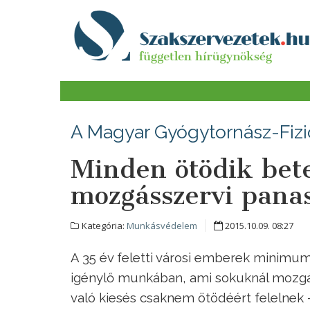
A Magyar Gyógytornász-Fizi
Minden ötödik bet
mozgásszervi panas
Kategória:
Munkásvédelem
2015.10.09. 08:27
A 35 év feletti városi emberek minimum
igénylő munkában, ami sokuknál mozgá
való kiesés csaknem ötödéért felelnek 