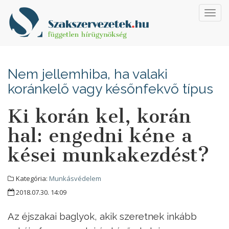
Toggl
navig
Nem jellemhiba, ha valaki
koránkelő vagy későnfekvő típus
Ki korán kel, korán
hal: engedni kéne a
kései munkakezdést?
Kategória:
Munkásvédelem
2018.07.30. 14:09
Az éjszakai baglyok, akik szeretnek inkább