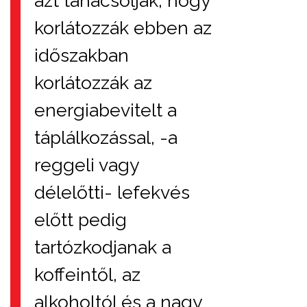
azt tanácsolják, hogy
korlátozzák ebben az
időszakban
korlátozzák az
energiabevitelt a
táplálkozással, -a
reggeli vagy
délelőtti- lefekvés
előtt pedig
tartózkodjanak a
koffeintől, az
alkoholtól és a nagy