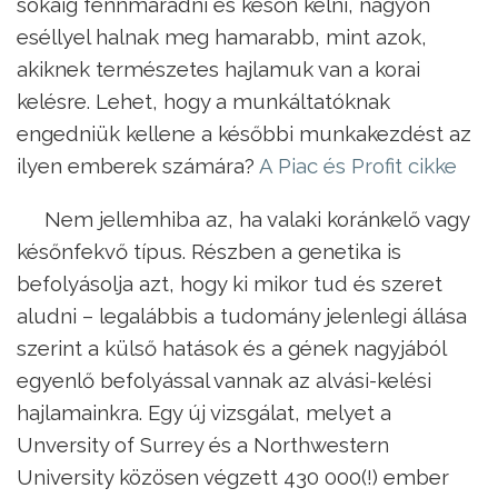
sokáig fennmaradni és későn kelni, nagyon
eséllyel halnak meg hamarabb, mint azok,
akiknek természetes hajlamuk van a korai
kelésre. Lehet, hogy a munkáltatóknak
engedniük kellene a későbbi munkakezdést az
ilyen emberek számára?
A Piac és Profit cikke
Nem jellemhiba az, ha valaki koránkelő vagy
későnfekvő típus. Részben a genetika is
befolyásolja azt, hogy ki mikor tud és szeret
aludni – legalábbis a tudomány jelenlegi állása
szerint a külső hatások és a gének nagyjából
egyenlő befolyással vannak az alvási-kelési
hajlamainkra. Egy új vizsgálat, melyet a
Unversity of Surrey és a Northwestern
University közösen végzett 430 000(!) ember