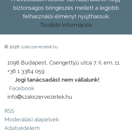
biztonságos böngészés mellett a legjobb
felhasználói élményt nyújthassuk.
További információk
© 2026
szakszervezetek.hu
1098 Budapest, Csengettyű utca 7. II. em. 11.
+36 1 3384 059
Jogi tanácsadást nem vállalunk!
Facebook
info
szakszervezetek.hu
RSS
Moderálási alapelvek
Adatvédelem