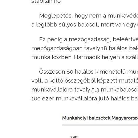
stabilan nő.
Meglepetés, hogy nem a munkavédelm
a legtöbb súlyos baleset, mert van egy e
Ez pedig a mezőgazdaság, beleértve 
mezőgazdaságban tavaly 18 halálos bale
munka közben. Harmadik helyen a szállítá
Összesen 80 halálos kimenetelű munk
volt, a kettő összegéből képzett muta
munkavállalóra tavaly 5,3 munkabaleset 
100 ezer munkavállalóra jutó halálos b