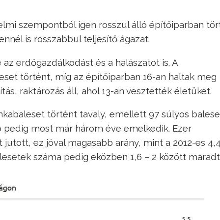
i szempontból igen rosszul álló építőiparban tör
nnél is rosszabbul teljesítő ágazat.
az erdőgazdálkodást és a halászatot is. A
set történt, míg az építőiparban 16-an haltak meg
s, raktározás áll, ahol 13-an vesztették életüket.
abaleset történt tavaly, emellett 97 súlyos baleset
tó pedig most már három éve emelkedik. Ezer
jutott, ez jóval magasabb arány, mint a 2012-es 4,4
alesetek száma pedig eközben 1,6 – 2 között maradt