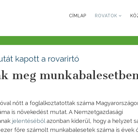
CÍMLAP
ROVATOK
KÖ
át kapott a rovarirtó
tak meg munkabalesetbe
val nőtt a foglalkoztatottak száma Magyarországon
áma is növekedést mutat. A Nemzetgazdasági
ának
jelentéséből
azonban kiderül, hogy a helyzet s
az ezer főre számolt munkabalesetek száma is évek 