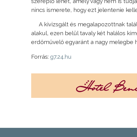
szereplő lehet, amely vagy nem is tudja,
nincs ismerete, hogy ezt jelentenie kell
A kivizsgált és megalapozottnak tal
alakul, ezen belül tavaly két halálos ki
erdőművelő egyaránt a nagy melegbe ha
Forrás:
g7.24.hu