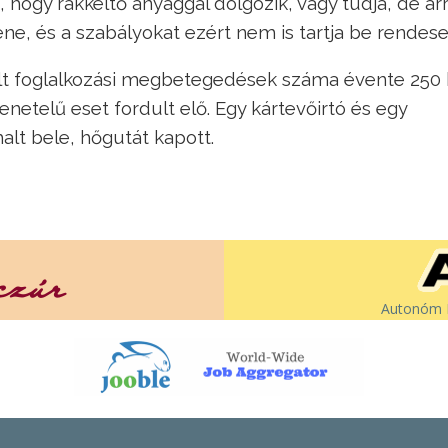
 hogy rákkeltő anyaggal dolgozik, vagy tudja, de arr
ene, és a szabályokat ezért nem is tartja be rendese
ált foglalkozási megbetegedések száma évente 250 
menetelű eset fordult elő. Egy kártevőirtó és egy
lt bele, hőgutát kapott.
Autonóm É