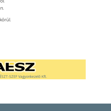
ól
n.
körül
SZT-SZEF Vagyonkezelő Kft.