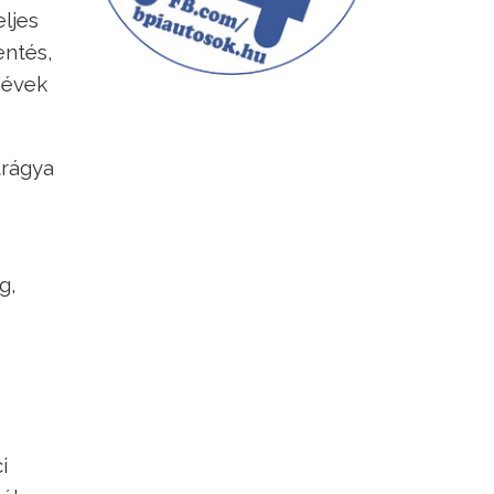
eljes
entés,
 évek
trágya
g,
i