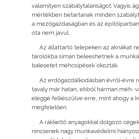
valamilyen szabálytalanságot. Vagyis ága
mértékben betartanak minden szabályt. 
a mezőgazdaságban és az építőiparban 
óta nem javul.
Az állattartó telepeken az aknákat n
tárolókba simán beleeshetnek a munkáso
balesetet méhcsípések okozták.
Az erdőgazdálkodásban évről-évre r
tavaly már hatan, ebből hárman méh- v
eléggé felkészülve erre, mint ahogy a 
megfelelően.
A rákkeltő anyagokkal dolgozó cégek
nincsenek nagy munkavédelmi hiányoss