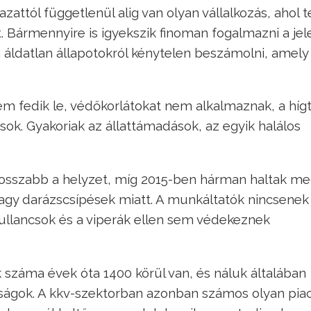
zattól függetlenül alig van olyan vállalkozás, ahol t
Bármennyire is igyekszik finoman fogalmazni a jel
áldatlan állapotokról kénytelen beszámolni, amely
em fedik le, védőkorlátokat nem alkalmaznak, a híg
k. Gyakoriak az állattámadások, az egyik halálos
osszabb a helyzet, míg 2015-ben hárman haltak me
agy darázscsípések miatt. A munkáltatók nincsenek
kullancsok és a viperák ellen sem védekeznek
 száma évek óta 1400 körül van, és náluk általában
ágok. A kkv-szektorban azonban számos olyan piac