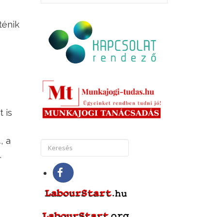
ténik
 is
, a
.