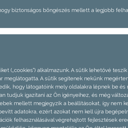
hogy biztonságos böngészés mellett a legjobb felh
ket („cookies”) alkalmazunk. A sütik lehetővé teszik
meglátogatta. A sütik segítenek nekünk megérteni
dik, hogy látogatóink mely oldalakra lépnek be és 
n tudjuk igazítani az Ön igényeihez, és még válto
ebek mellett megjegyzik a beállításokat, így nem kel
evitt adatokra, ezért azokat nem kell újra begépel
ációk felhasználásával végrehajtott fejlesztések 