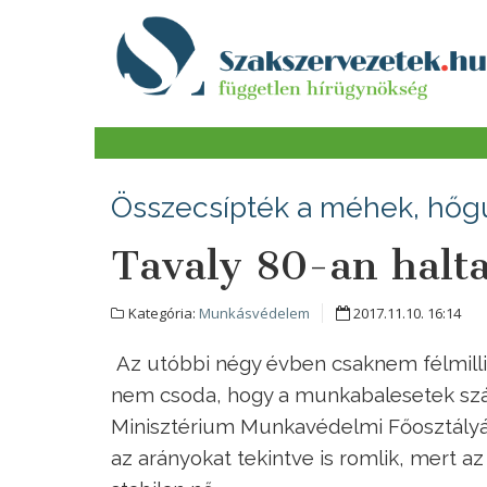
Összecsípték a méhek, hőgut
Tavaly 80-an hal
Kategória:
Munkásvédelem
2017.11.10. 16:14
Az utóbbi négy évben csaknem félmillió
nem csoda, hogy a munkabalesetek sz
Minisztérium Munkavédelmi Főosztály
az arányokat tekintve is romlik, mert 