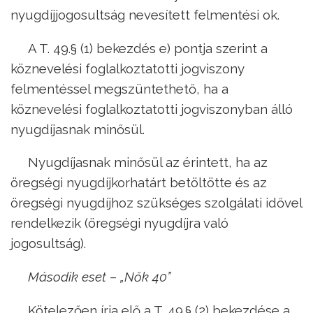
nyugdíjjogosultság nevesített felmentési ok.
A T. 49.§ (1) bekezdés e) pontja szerint a
köznevelési foglalkoztatotti jogviszony
felmentéssel megszüntethető, ha a
köznevelési foglalkoztatotti jogviszonyban álló
nyugdíjasnak minősül.
Nyugdíjasnak minősül az érintett, ha az
öregségi nyugdíjkorhatárt betöltötte és az
öregségi nyugdíjhoz szükséges szolgálati idővel
rendelkezik (öregségi nyugdíjra való
jogosultság).
Második eset – „Nők 40”
Kötelezően írja elő a T. 49.§ (2) bekezdése a