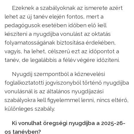
Ezeknek a szabályoknak az ismerete azért
lehet az új tanév elején fontos, mert a
pedagógusok esetében időben elő kell
készíteni a nyugdíjba vonulást az oktatás
folyamatosságának biztosítása érdekében,
vagyis, ha lehet, célszerű ezt az időpontot a
tanév, de legalábbis a félév végére időzíteni.
Nyugdíj szempontból a köznevelési
foglalkoztatotti jogviszonyból történő nyugdíjba
vonulásnál is az általános nyugdíjazási
szabályokra kell figyelemmel lenni, nincs eltérő,
különleges szabály.
Ki vonulhat öregségi nyugdíjba a 2025-26-
os tanévben?