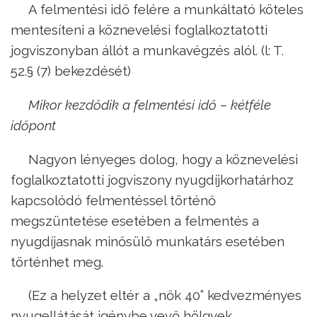
A felmentési idő felére a munkáltató köteles
mentesíteni a köznevelési foglalkoztatotti
jogviszonyban állót a munkavégzés alól. (l: T.
52.§ (7) bekezdését)
Mikor kezdődik a felmentési idő – kétféle
időpont
Nagyon lényeges dolog, hogy a köznevelési
foglalkoztatotti jogviszony nyugdíjkorhatárhoz
kapcsolódó felmentéssel történő
megszüntetése esetében a felmentés a
nyugdíjasnak minősülő munkatárs esetében
történhet meg.
(Ez a helyzet eltér a „nők 40” kedvezményes
nyugellátását igénybe vevő hölgyek