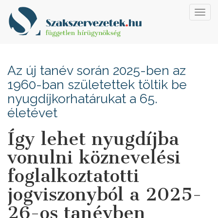
Toggl
navig
Az új tanév során 2025-ben az
1960-ban születettek töltik be
nyugdíjkorhatárukat a 65.
életévet
Így lehet nyugdíjba
vonulni köznevelési
foglalkoztatotti
jogviszonyból a 2025-
26-os tanévben