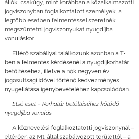
állók, csakúgy, mint korábban a közalkalmazotti
jogviszonyban foglalkoztatott személyek, a
legtöbb esetben felmentéssel szeretnék
megszüntetni jogviszonyukat nyugdíjba
vonuláskor.
Eltérő szabállyal találkozunk azonban a T-
ben a felmentés kérdésénél a nyugdíjkorhatár
betöltéséhez, illetve a nők negyven év
jogosultsági idővel történő kedvezményes
nyugellátása igénybevételéhez kapcsolódóan.
Első eset – Korhatár betöltéséhez kötődő
nyugdíjba vonulás
A köznevelési foglalkoztatotti jogviszonynál –
eltérően az Mt. által szabályozott területtől – a