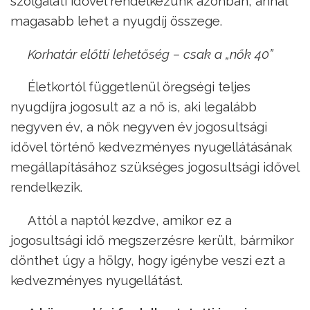
szolgálati idővel rendelkezünk azonban, annál
magasabb lehet a nyugdíj összege.
Korhatár előtti lehetőség – csak a „nők 40”
Életkortól függetlenül öregségi teljes
nyugdíjra jogosult az a nő is, aki legalább
negyven év, a nők negyven év jogosultsági
idővel történő kedvezményes nyugellátásának
megállapításához szükséges jogosultsági idővel
rendelkezik.
Attól a naptól kezdve, amikor ez a
jogosultsági idő megszerzésre került, bármikor
dönthet úgy a hölgy, hogy igénybe veszi ezt a
kedvezményes nyugellátást.