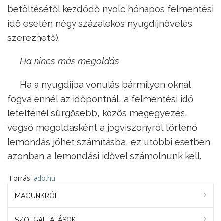
betöltésétől kezdődő nyolc hónapos felmentési
idő esetén négy százalékos nyugdíjnövelés
szerezhető).
Ha nincs más megoldás
Ha a nyugdíjba vonulás bármilyen oknál
fogva ennél az időpontnál, a felmentési idő
letelténél sürgősebb, közös megegyezés,
végső megoldásként a jogviszonyról történő
lemondás jöhet számításba, ez utóbbi esetben
azonban a lemondási idővel számolnunk kell.
Forrás:
ado.hu
MAGUNKRÓL
SZOLGÁLTATÁSOK