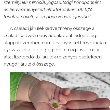
személynek minősül, jogosultsági hónaponként
és kedvezményezett eltartottanként 66 670
forinttal növelt összegben vehető igénybe.”
A családi járulékkedvezmény összege a
családi kedvezmény adóalappal, adóelőleg-
alappal szemben nem érvényesített részének a
15 százaléka, de legfeljebb a magánszemély
által fizetendő tb-járulék (bizonyos esetekben
nyugdíjjárulék) összege.