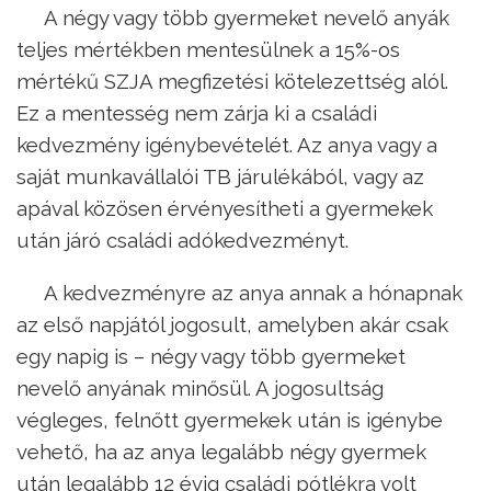
A négy vagy több gyermeket nevelő anyák
teljes mértékben mentesülnek a 15%-os
mértékű SZJA megfizetési kötelezettség alól.
Ez a mentesség nem zárja ki a családi
kedvezmény igénybevételét. Az anya vagy a
saját munkavállalói TB járulékából, vagy az
apával közösen érvényesítheti a gyermekek
után járó családi adókedvezményt.
A kedvezményre az anya annak a hónapnak
az első napjától jogosult, amelyben akár csak
egy napig is – négy vagy több gyermeket
nevelő anyának minősül. A jogosultság
végleges, felnőtt gyermekek után is igénybe
vehető, ha az anya legalább négy gyermek
után legalább 12 évig családi pótlékra volt