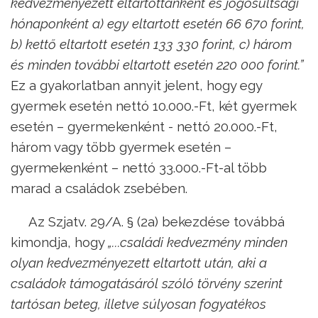
kedvezményezett eltartottanként és jogosultsági
hónaponként a) egy eltartott esetén 66 670 forint,
b) kettő eltartott esetén 133 330 forint, c) három
és minden további eltartott esetén 220 000 forint.”
Ez a gyakorlatban annyit jelent, hogy egy
gyermek esetén nettó 10.000.-Ft, két gyermek
esetén – gyermekenként - nettó 20.000.-Ft,
három vagy több gyermek esetén –
gyermekenként – nettó 33.000.-Ft-al több
marad a családok zsebében.
Az Szjatv. 29/A. § (2a) bekezdése továbbá
kimondja, hogy
„...családi kedvezmény minden
olyan kedvezményezett eltartott után, aki a
családok támogatásáról szóló törvény szerint
tartósan beteg, illetve súlyosan fogyatékos