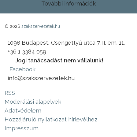
További információk
© 2026
szakszervezetek.hu
1098 Budapest, Csengettyű utca 7. II. em. 11.
+36 1 3384 059
Jogi tanácsadást nem vállalunk!
Facebook
info
szakszervezetek.hu
RSS
Moderálási alapelvek
Adatvédelem
Hozzájáruló nyilatkozat hírlevélhez
Impresszum