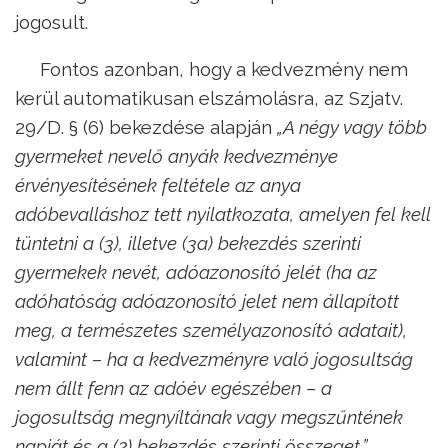
jogosult.
Fontos azonban, hogy a kedvezmény nem
kerül automatikusan elszámolásra, az Szjatv.
29/D. § (6) bekezdése alapján
„A négy vagy több
gyermeket nevelő anyák kedvezménye
érvényesítésének feltétele az anya
adóbevalláshoz tett nyilatkozata, amelyen fel kell
tüntetni a (3), illetve (3a) bekezdés szerinti
gyermekek nevét, adóazonosító jelét (ha az
adóhatóság adóazonosító jelet nem állapított
meg, a természetes személyazonosító adatait),
valamint – ha a kedvezményre való jogosultság
nem állt fenn az adóév egészében – a
jogosultság megnyíltának vagy megszűntének
napját és a (2) bekezdés szerinti összeget.”