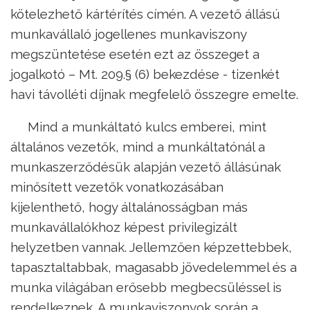
kötelezhető kártérítés címén. A vezető állású
munkavállaló jogellenes munkaviszony
megszüntetése esetén ezt az összeget a
jogalkotó – Mt. 209.§ (6) bekezdése - tizenkét
havi távolléti díjnak megfelelő összegre emelte.
Mind a munkáltató kulcs emberei, mint
általános vezetők, mind a munkáltatónál a
munkaszerződésük alapján vezető állásúnak
minősített vezetők vonatkozásában
kijelenthető, hogy általánosságban más
munkavállalókhoz képest privilegizált
helyzetben vannak. Jellemzően képzettebbek,
tapasztaltabbak, magasabb jövedelemmel és a
munka világában erősebb megbecsüléssel is
rendelkeznek. A munkaviszonyok során a