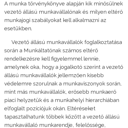
A munka törvénykönyve alapján kik minősülnek
vezető állású munkavállalónak és milyen eltérő
munkajogi szabályokat kell alkalmazni az
esetükben.
Vezető állású munkavállalók foglalkoztatása
során a Munkáltatónak számos eltérő
rendelkezésre kell figyelemmel lennie,
amelynek oka, hogy a jogalkotó szerint a vezető
állású munkavállalók jellemzően kisebb
védelemre szorulnak a munkaviszonyok során,
mint más munkavállalók, erősebb munkaerő
piaci helyzetük és a munkahelyi hierarchiában
elfoglalt pozíciójuk okán. Eltéréseket
tapasztalhatunk többek között a vezető állású
munkavállaló munkarendje, felelőssége,