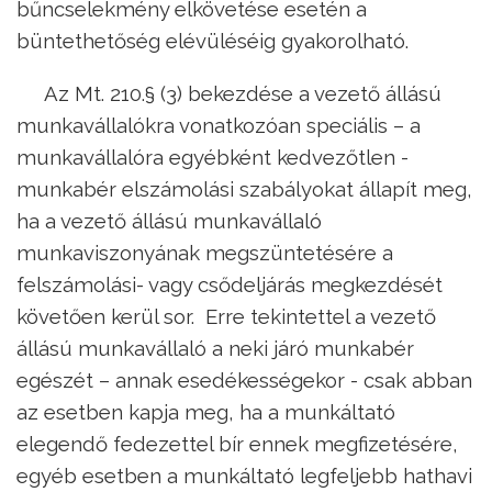
bűncselekmény elkövetése esetén a
büntethetőség elévüléséig gyakorolható.
Az Mt. 210.§ (3) bekezdése a vezető állású
munkavállalókra vonatkozóan speciális – a
munkavállalóra egyébként kedvezőtlen -
munkabér elszámolási szabályokat állapít meg,
ha a vezető állású munkavállaló
munkaviszonyának megszüntetésére a
felszámolási- vagy csődeljárás megkezdését
követően kerül sor. Erre tekintettel a vezető
állású munkavállaló a neki járó munkabér
egészét – annak esedékességekor - csak abban
az esetben kapja meg, ha a munkáltató
elegendő fedezettel bír ennek megfizetésére,
egyéb esetben a munkáltató legfeljebb hathavi