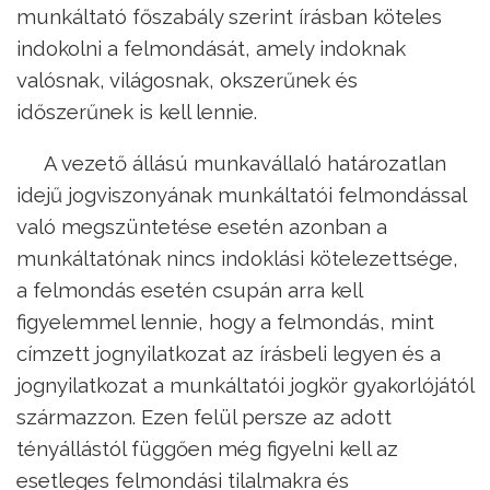
munkáltató főszabály szerint írásban köteles
indokolni a felmondását, amely indoknak
valósnak, világosnak, okszerűnek és
időszerűnek is kell lennie.
A vezető állású munkavállaló határozatlan
idejű jogviszonyának munkáltatói felmondással
való megszüntetése esetén azonban a
munkáltatónak nincs indoklási kötelezettsége,
a felmondás esetén csupán arra kell
figyelemmel lennie, hogy a felmondás, mint
címzett jognyilatkozat az írásbeli legyen és a
jognyilatkozat a munkáltatói jogkör gyakorlójától
származzon. Ezen felül persze az adott
tényállástól függően még figyelni kell az
esetleges felmondási tilalmakra és