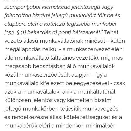
szempontjából kiemelkedő jelentőségű vagy
fokozottan bizalmi jellegű munkakört tölt be és
alapbére eléri a kötelező legkisebb munkabér
[153. § (1) bekezdés a) pont] hétszeresét.”
Tehát
vezető állású munkavállalónak minősül – külön
megállapodás nélkül - a munkaszervezet élén
álló munkavállaló (általános vezetők), míg más
magasabb beosztásban álló munkavállalók
közül munkaszerződésük alapján – így a
munkavállaló kifejezett beleegyezésével - csak
azok a munkavállalók, akik a munkáltatónál
különösen jelentős vagy kiemelten bizalmi
jellegű munkakörben teljesítik munkavégzési
és rendelkezésre állási kötelezettségüket és a
munkabérük eléri a mindenkori minimálbér