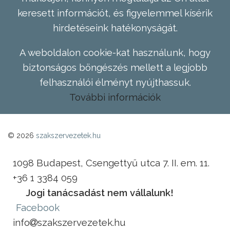
keresett információt, és figyelemmel kísérik
hirdetéseink hatékonyságát.
A weboldalon cookie-kat használunk, hogy
biztonságos böngészés mellett a legjobb
felhasználói élményt nyújthassuk.
További információk
© 2026
szakszervezetek.hu
1098 Budapest, Csengettyű utca 7. II. em. 11.
+36 1 3384 059
Jogi tanácsadást nem vállalunk!
Facebook
info
szakszervezetek.hu