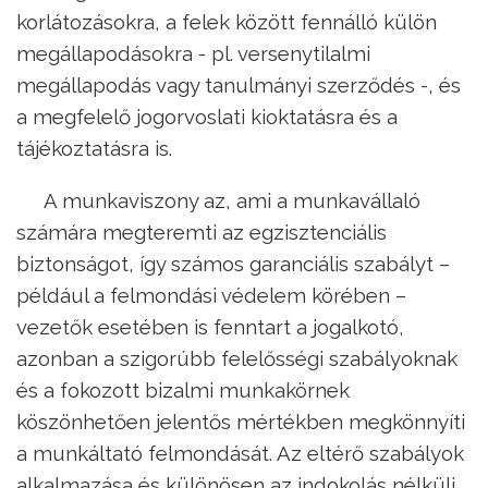
korlátozásokra, a felek között fennálló külön
megállapodásokra - pl. versenytilalmi
megállapodás vagy tanulmányi szerződés -, és
a megfelelő jogorvoslati kioktatásra és a
tájékoztatásra is.
A munkaviszony az, ami a munkavállaló
számára megteremti az egzisztenciális
biztonságot, így számos garanciális szabályt –
például a felmondási védelem körében –
vezetők esetében is fenntart a jogalkotó,
azonban a szigorúbb felelősségi szabályoknak
és a fokozott bizalmi munkakörnek
köszönhetően jelentős mértékben megkönnyíti
a munkáltató felmondását. Az eltérő szabályok
alkalmazása és különösen az indokolás nélküli