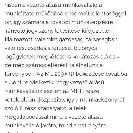
hiszen a vezető állású munkavállaló a
munkáltató működésére kiemelt jelentőséggel
bír, így számára a további munkavégzésre
irányuló jogviszony létesítése kifejezetten
tilalmazott, valamint gazdasági társaságban
való részesedés szerzése, bizonyos
jogügyletek megkötése is korlátozás alá esik,
de még számos eltérést találhatunk a
törvényben. Az Mt. 209.§ (1) bekezdése továbbá
akként rendelkezik, hogy vezető állású
munkavállalók esetén az Mt. II. része
kétoldalúan diszpozitív, így a munkaviszonyról
szóló II. rész szabályaitól a felek
megállapodással mind a vezető állású
munkavállaló javára, mind a hátrányára