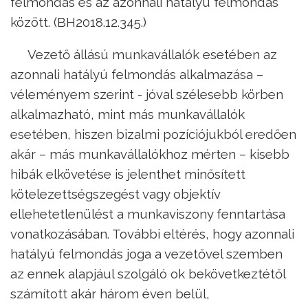
felmondás és az azonnali hatályú felmondás
között. (BH2018.12.345.)
Vezető állású munkavállalók esetében az
azonnali hatályú felmondás alkalmazása –
véleményem szerint - jóval szélesebb körben
alkalmazható, mint más munkavállalók
esetében, hiszen bizalmi pozíciójukból eredően
akár – más munkavállalókhoz mérten – kisebb
hibák elkövetése is jelenthet minősített
kötelezettségszegést vagy objektív
ellehetetlenülést a munkaviszony fenntartása
vonatkozásában. További eltérés, hogy azonnali
hatályú felmondás joga a vezetővel szemben
az ennek alapjául szolgáló ok bekövetkeztétől
számított akár három éven belül,