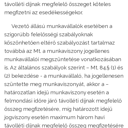
távolléti díjnak megfelelő összeget köteles
megfizetni az esedékességekor.
Vezető állású munkavállalók esetében a
szigorúbb felelősségi szabályoknak
köszönhetően eltérő szabályozást tartalmaz
továbbá az Mt. a munkaviszony jogellenes
munkavállalói megszüntetése vonatkozásában
is. Az általános szabályok szerint – Mt. 84.§ (1) és
(2) bekezdése - a munkavállaló, ha jogellenesen
szüntette meg munkaviszonyát, akkor a –
határozatlan idejű munkaviszony esetén a
felmondási időre járó távolléti díjnak megfelelő
összeg megfizetésére, míg határozott idejű
jogviszony esetén maximum három havi
távolléti díjnak megfelelő összeg megfizetésére