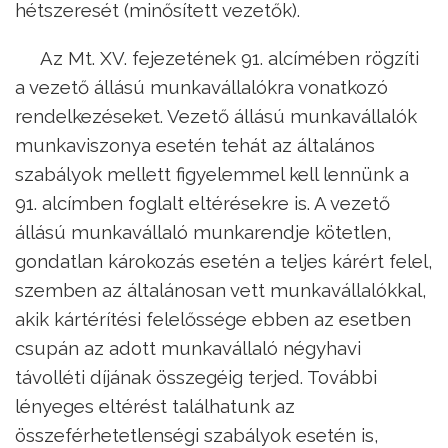
hétszeresét (minősített vezetők).
Az Mt. XV. fejezetének 91. alcímében rögzíti
a vezető állású munkavállalókra vonatkozó
rendelkezéseket. Vezető állású munkavállalók
munkaviszonya esetén tehát az általános
szabályok mellett figyelemmel kell lennünk a
91. alcímben foglalt eltérésekre is. A vezető
állású munkavállaló munkarendje kötetlen,
gondatlan károkozás esetén a teljes kárért felel,
szemben az általánosan vett munkavállalókkal,
akik kártérítési felelőssége ebben az esetben
csupán az adott munkavállaló négyhavi
távolléti díjának összegéig terjed. További
lényeges eltérést találhatunk az
összeférhetetlenségi szabályok esetén is,