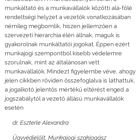
munkáltató és a munkavállalók közötti alá-fölé
rendeltségi helyzet a vezetők vonatkozásában
némileg megbomlik, hiszen jellemzően a
szervezeti hierarchia élén állnak, maguk is
gyakorolnak munkáltatói jogokat. Éppen ezért
munkajogi szempontból kisebb védelemre
szorulnak, mint az általánosan vett
munkavállalók. Mindezt figyelembe véve, ahogy
jelen cikkben röviden összefoglalva is láthattuk,
a jogalkotó jelentős mértékű eltérést enged a
jogszabálytól a vezető állású munkavállalók
esetén
dr. Eszterle Alexandra
Ügyvédjelölt, Munkajogi szakjogász