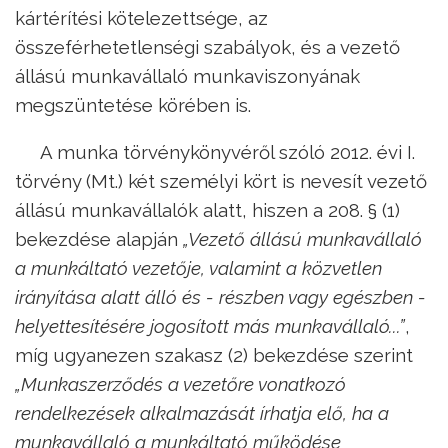
kártérítési kötelezettsége, az
összeférhetetlenségi szabályok, és a vezető
állású munkavállaló munkaviszonyának
megszüntetése körében is.
A munka törvénykönyvéről szóló 2012. évi I.
törvény (Mt.) két személyi kört is nevesít vezető
állású munkavállalók alatt, hiszen a 208. § (1)
bekezdése alapján
„Vezető állású munkavállaló
a munkáltató vezetője, valamint a közvetlen
irányítása alatt álló és - részben vagy egészben -
helyettesítésére jogosított más munkavállaló...”
,
míg ugyanezen szakasz (2) bekezdése szerint
„Munkaszerződés a vezetőre vonatkozó
rendelkezések alkalmazását írhatja elő, ha a
munkavállaló a munkáltató működése