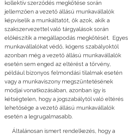
kollektív szerződés megkötése során
jellemzően a vezető állású munkavállalók
képviselik a munkáltatót, ők azok, akik a
szakszervezettel való tárgyalások során
előkészítik a megállapodás megkötését. Egyes
munkavállalókat védő, kógens szabályoktól
azonban még a vezető állású munkavállalók
esetén sem enged az eltérést a törvény,
például bizonyos felmondási tilalmak esetén
vagy a munkaviszony megszüntetésének
módjai vonatkozásában, azonban így is
kétségtelen, hogy a jogszabálytól való eltérés
lehetősége a vezető állású munkavállalók
esetén a legrugalmasabb.
Általánosan ismert rendelkezés, hogy a