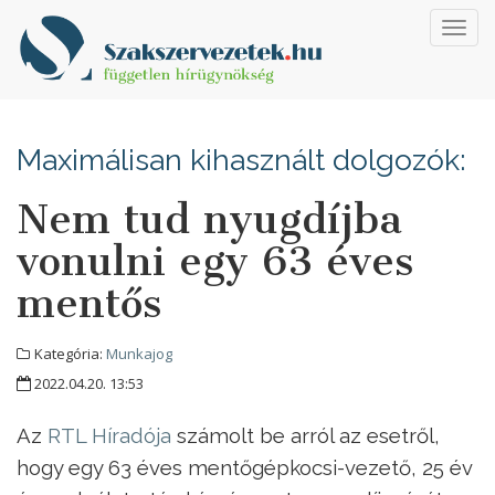
Toggl
navig
Maximálisan kihasznált dolgozók:
Nem tud nyugdíjba
vonulni egy 63 éves
mentős
Kategória:
Munkajog
2022.04.20. 13:53
Az
RTL Híradója
számolt be arról az esetről,
hogy egy 63 éves mentőgépkocsi-vezető, 25 év