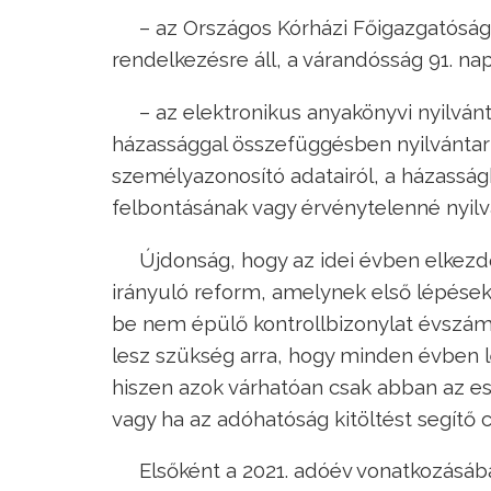
– az Országos Kórházi Főigazgatóság
rendelkezésre áll, a várandósság 91. nap
– az elektronikus anyakönyvi nyilvá
házassággal összefüggésben nyilvántart
személyazonosító adatairól, a házassá
felbontásának vagy érvénytelenné nyilvá
Újdonság, hogy az idei évben elkezdő
irányuló reform, amelynek első lépése
be nem épülő kontrollbizonylat évszám 
lesz szükség arra, hogy minden évben l
hiszen azok várhatóan csak abban az es
vagy ha az adóhatóság kitöltést segítő c
Elsőként a 2021. adóév vonatkozásába