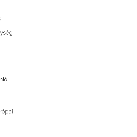
;
nység
nió
rópai