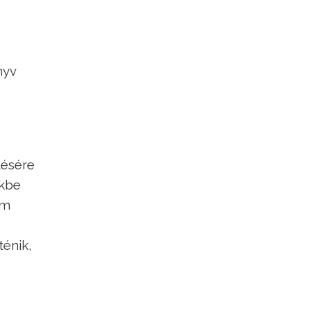
nyv
tésére
ekbe
em
ténik,