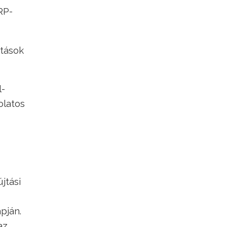
RP-
atások
l-
olatos
jtási
pján.
az