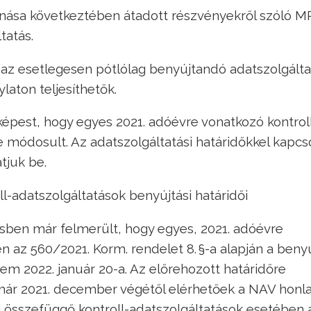
vonása következtében átadott részvényekről szóló M
tatás.
az esetlegesen pótlólag benyújtandó adatszolgált
aton teljesíthetők.
képest, hogy egyes 2021. adóévre vonatkozó kontrol
e módosult. Az adatszolgáltatási határidőkkel kapcs
tjuk be.
ll-adatszolgáltatások benyújtási határidői
sben már felmerült, hogy egyes, 2021. adóévre
n az 560/2021. Korm. rendelet 8. §-a alapján a benyú
em 2022. január 20-a. Az előrehozott határidőre
 már 2021. december végétől elérhetőek a NAV honla
 összefüggő kontroll-adatszolgáltatások esetében 