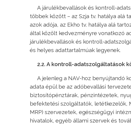
A járulékbevallások és kontroll-adat
többek között – az Szja tv. hatálya al
azok adója, az Ekho tv. hatálya alá tart
által közölt kedvezményre vonatkozó ad
járulékbevallások és kontroll-adatszo
és helyes adattartalmúak legyenek.
2.2. A kontroll-adatszolgáltatások k
A jelenleg a NAV-hoz benyújtandó kon
adata épül be az adóbevallási tervezet
biztosítópénztárak, pénzintézetek, nyug
befektetési szolgáltatók, letétkezelők,
MRP) szervezetek, egészségügyi intéz
hivatalok, egyéb állami szervek és tovább