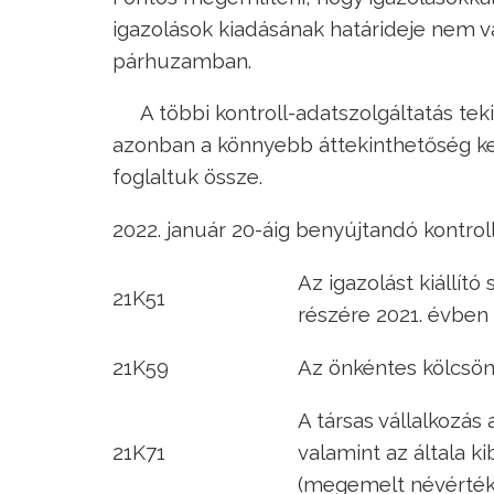
igazolások kiadásának határideje nem v
párhuzamban.
A többi kontroll-adatszolgáltatás te
azonban a könnyebb áttekinthetőség ke
foglaltuk össze.
2022. január 20-áig benyújtandó kontrol
Az igazolást kiállít
21K51
részére 2021. évben 
21K59
Az önkéntes kölcsönö
A társas vállalkozás
21K71
valamint az általa k
(megemelt névértékű