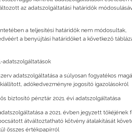
áltozott az adatszolgáltatási határidők módosulásáv
kintetében a teljesítési határidők nem módosultak,
dvéért a benyújtási határidőket a következő táblá
l-adatszolgáltatások
ó szerv adatszolgáltatása a súlyosan fogyatékos ma
kiállított, adókedvezményre jogosító igazolásokról
s biztosító pénztár 2021. évi adatszolgáltatása
 adatszolgáltatása a 2021. évben jegyzett tőkéjének 
ibocsátott átváltoztatható kötvény átalakítását köve
) összes értékpapírról