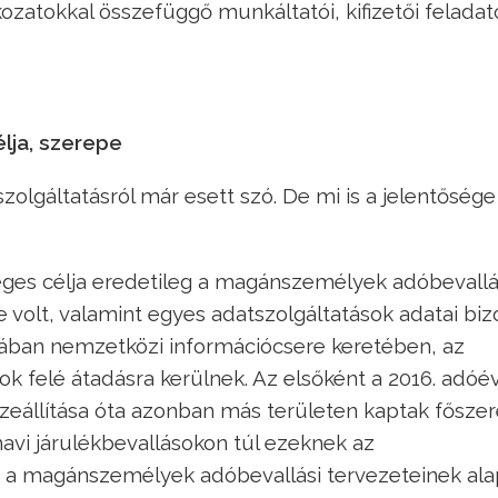
kozatokkal összefüggő munkáltatói, kifizetői feladat
élja, szerepe
olgáltatásról már esett szó. De mi is a jelentősége
leges célja eredetileg a magánszemélyek adóbevallá
e volt, valamint egyes adatszolgáltatások adatai bi
ban nemzetközi információcsere keretében, az
 felé átadásra kerülnek. Az elsőként a 2016. adóé
zeállítása óta azonban más területen kaptak fősze
havi járulékbevallásokon túl ezeknek az
 a magánszemélyek adóbevallási tervezeteinek alap