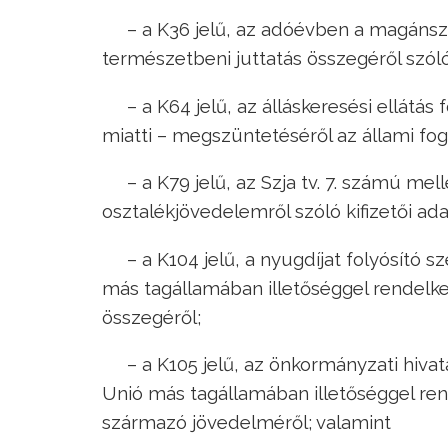
– a K36 jelű, az adóévben a magáns
természetbeni juttatás összegéről szól
– a K64 jelű, az álláskeresési ellátá
miatti – megszüntetéséről az állami fogl
– a K79 jelű, az Szja tv. 7. számú mel
osztalékjövedelemről szóló kifizetői ada
– a K104 jelű, a nyugdíjat folyósító 
más tagállamában illetőséggel rendelke
összegéről;
– a K105 jelű, az önkormányzati hivat
Unió más tagállamában illetőséggel r
származó jövedelméről; valamint