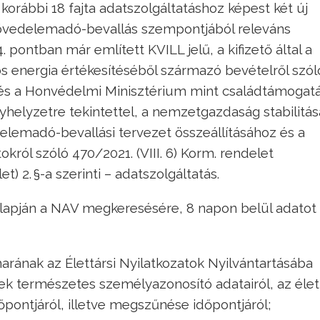
orábbi 18 fajta adatszolgáltatáshoz képest két új
ijövedelemadó-bevallás szempontjából releváns
4. pontban már említett KVILL jelű, a kifizető által a
s energia értékesítéséből származó bevételről szól
 és a Honvédelmi Minisztérium mint családtámogatá
élyhelyzetre tekintettel, a nemzetgazdaság stabilitá
lemadó-bevallási tervezet összeállításához és a
ról szóló 470/2021. (VIII. 6) Korm. rendelet
) 2. §-a szerinti – adatszolgáltatás.
alapján a NAV megkeresésére, 8 napon belül adatot 
rának az Élettársi Nyilatkozatok Nyilvántartásába
k természetes személyazonosító adatairól, az élett
őpontjáról, illetve megszűnése időpontjáról;