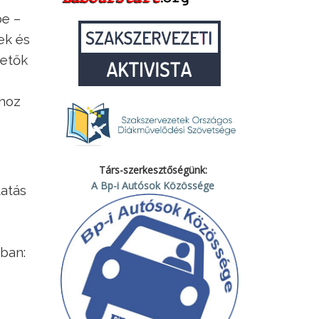
be –
ek és
zetők
ghoz
Társ-szerkesztőségünk:
A Bp-i Autósok Közössége
tatás
kban: