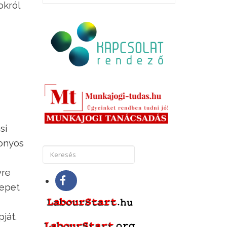
okról
si
zonyos
vre
repet
ját.