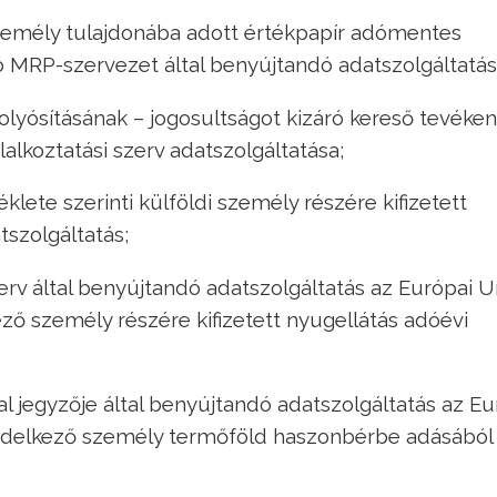
zemély tulajdonába adott értékpapír adómentes
ó MRP-szervezet által benyújtandó adatszolgáltatás
s folyósításának – jogosultságot kizáró kereső tevéke
alkoztatási szerv adatszolgáltatása;
léklete szerinti külföldi személy részére kifizetett
tszolgáltatás;
szerv által benyújtandó adatszolgáltatás az Európai U
ző személy részére kifizetett nyugellátás adóévi
al jegyzője által benyújtandó adatszolgáltatás az Eu
endelkező személy termőföld haszonbérbe adásából