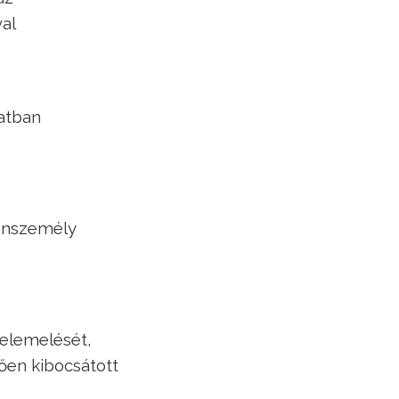
al
zatban
gánszemély
felemelését,
tően kibocsátott