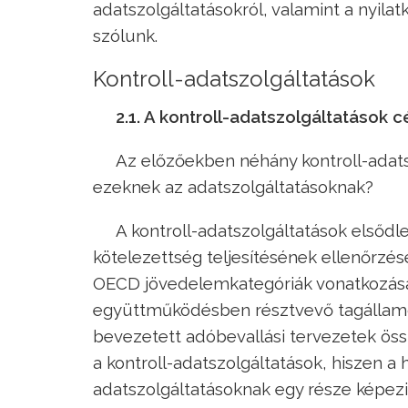
adatszolgáltatásokról, valamint a nyilat
szólunk.
Kontroll-adatszolgáltatások
2.1. A kontroll-adatszolgáltatások c
Az előzőekben néhány kontroll-adatsz
ezeknek az adatszolgáltatásoknak?
A kontroll-adatszolgáltatások elsőd
kötelezettség teljesítésének ellenőrzés
OECD jövedelemkategóriák vonatkozásá
együttműködésben résztvevő tagállamok
bevezetett adóbevallási tervezetek öss
a kontroll-adatszolgáltatások, hiszen a 
adatszolgáltatásoknak egy része képezi