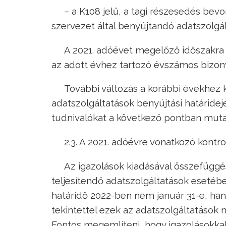
– a K108 jelű, a tagi részesedés be
szervezet által benyújtandó adatszolgál
A 2021. adóévet megelőző időszakra 
az adott évhez tartozó évszámos bizonyl
További változás a korábbi évekhez 
adatszolgáltatások benyújtási határidej
tudnivalókat a következő pontban muta
2.3. A 2021. adóévre vonatkozó kontro
Az igazolások kiadásával összefüggé
teljesítendő adatszolgáltatások esetébe
határidő 2022-ben nem január 31-e, han
tekintettel ezek az adatszolgáltatások
Fontos megemlíteni, hogy igazolásokkal