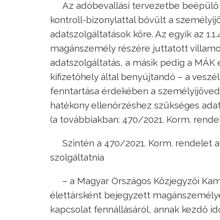
Az adóbevallási tervezetbe beépülő k
kontroll-bizonylattal bővült a személy
adatszolgáltatások köre. Az egyik az 1.1.
magánszemély részére juttatott villamo
adatszolgáltatás, a másik pedig a MÁK
kifizetőhely által benyújtandó – a vesz
fenntartása érdekében a személyijövede
hatékony ellenőrzéshez szükséges adatok
(a továbbiakban: 470/2021. Korm. rendelet
Szintén a 470/2021. Korm. rendelet 
szolgáltatnia
– a Magyar Országos Közjegyzői Kama
élettársként bejegyzett magánszemélye
kapcsolat fennállásáról, annak kezdő id