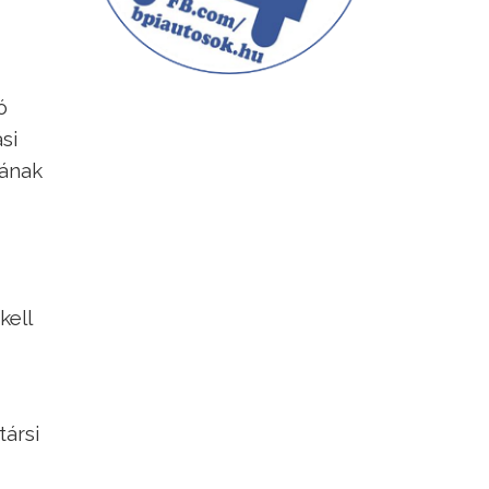
ó
si
sának
kell
ársi