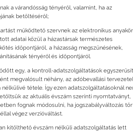
nak a várandósság tényéről, valamint, ha az
jának betöltéséről;
ntartást működtető szervnek az elektronikus anyakö
ott adatai közül a házastársak természetes
gkötés időpontjáról, a házasság megszűnésének,
nításának tényéről és időpontjáról.
dött egy, a kontroll-adatszolgáltatások egyszerűsí
ként megvalósult néhány, az adóbevallási tervezet
nélkülivé tétele. Így ezen adatszolgáltatásoknál n
etöltsük az aktuális évszám szerinti nyomtatványt,
etben fognak módosulni, ha jogszabályváltozás tör
éllal végez verzióváltást.
n kitölthető évszám nélküli adatszolgáltatás lett