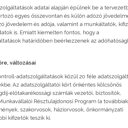
szolgáltatások adatai alapján épülnek be a tervezet
á tartozó egyes összevontan és külön adózó jövedelm
ozó jövedelem és adója, valamint a munkáltatók, kifi
atok is. Emiatt kiemelten fontos, hogy a
lgáltatások határidőben beérkezzenek az adóhatósá
öre, változásai
troll-adatszolgáltatások közül 20 féle adatszolgál
ekbe. Az adatszolgáltatói kört önkéntes kölcsönös
díj-előtakarékossági számlák vezetői, biztosítók,
 Munkavállalói Résztulajdonosi Program (a továbbia
mények, szakorvosok, háziorvosok, önkormányzati
i kifizetők teszik ki.