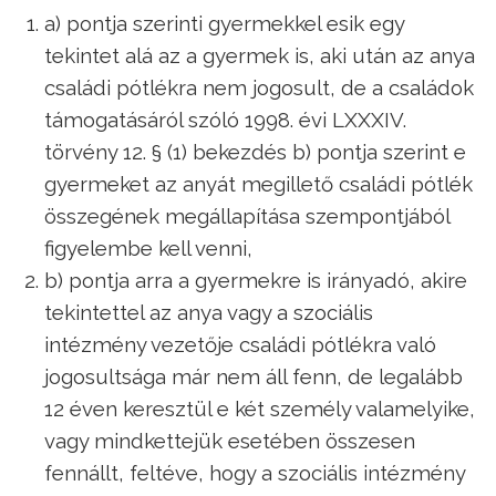
a) pontja szerinti gyermekkel esik egy
tekintet alá az a gyermek is, aki után az anya
családi pótlékra nem jogosult, de a családok
támogatásáról szóló 1998. évi LXXXIV.
törvény 12. § (1) bekezdés b) pontja szerint e
gyermeket az anyát megillető családi pótlék
összegének megállapítása szempontjából
figyelembe kell venni,
b) pontja arra a gyermekre is irányadó, akire
tekintettel az anya vagy a szociális
intézmény vezetője családi pótlékra való
jogosultsága már nem áll fenn, de legalább
12 éven keresztül e két személy valamelyike,
vagy mindkettejük esetében összesen
fennállt, feltéve, hogy a szociális intézmény