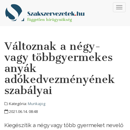
Toggl
navig
Változnak a négy-
vagy többgyermekes
anyák
adókedvezményének
szabályai
Kategória:
Munkajog
2021.06.14. 08:48
Kiegészítik a négy vagy több gyermeket nevelő