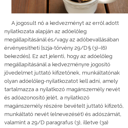
A jogosult nő a kedvezményt az erről adott
nyilatkozata alapján az adóelőleg
megállapításánál és/vagy az adóbevallásában
érvényesítheti [szja-törvény 29/D § (3)–(6)
bekezdés]. Ez azt jelenti, hogy az adóelőleg
megállapításánál a kedvezményre jogosító
jövedelmet juttató kifizetőnek, munkáltatónak
olyan adóelőleg-nyilatkozatot kell adni, amely
tartalmazza a nyilatkozó magánszemély nevét
és adóazonosító jelét, a nyilatkozó
magánszemély részére bevételt juttató kifizető,
munkáltató nevét (elnevezését) és adószámát,
valamint a 29/D paragrafus (3), illetve (3a)