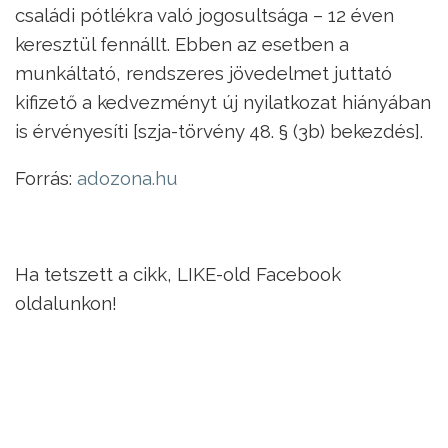
családi pótlékra való jogosultsága – 12 éven
keresztül fennállt. Ebben az esetben a
munkáltató, rendszeres jövedelmet juttató
kifizető a kedvezményt új nyilatkozat hiányában
is érvényesíti [szja-törvény 48. § (3b) bekezdés].
Forrás:
adozona.hu
Ha tetszett a cikk, LIKE-old Facebook
oldalunkon!