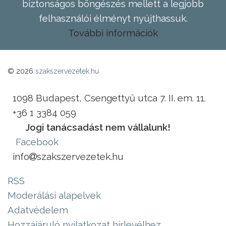
biztonságos böngészés mellett a legjobb
felhasználói élményt nyújthassuk.
További információk
© 2026
szakszervezetek.hu
1098 Budapest, Csengettyű utca 7. II. em. 11.
+36 1 3384 059
Jogi tanácsadást nem vállalunk!
Facebook
info
szakszervezetek.hu
RSS
Moderálási alapelvek
Adatvédelem
Hozzájáruló nyilatkozat hírlevélhez