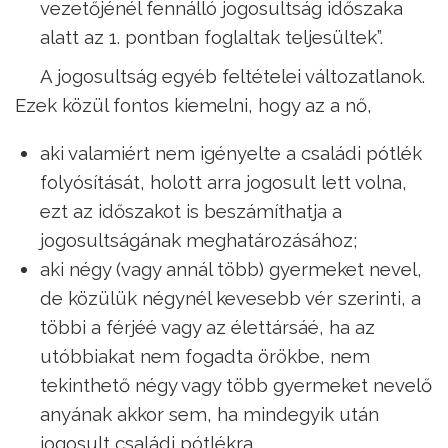
vezetőjénél fennálló jogosultság időszaka
alatt az 1. pontban foglaltak teljesültek”.
A jogosultság egyéb feltételei változatlanok.
Ezek közül fontos kiemelni, hogy az a nő,
aki valamiért nem igényelte a családi pótlék
folyósítását, holott arra jogosult lett volna,
ezt az időszakot is beszámíthatja a
jogosultságának meghatározásához;
aki négy (vagy annál több) gyermeket nevel,
de közülük négynél kevesebb vér szerinti, a
többi a férjéé vagy az élettársáé, ha az
utóbbiakat nem fogadta örökbe, nem
tekinthető négy vagy több gyermeket nevelő
anyának akkor sem, ha mindegyik után
jogosult családi pótlékra.