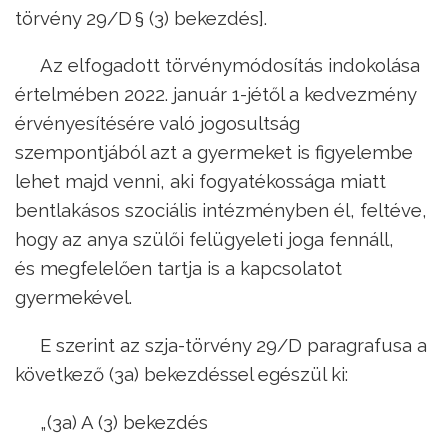
törvény 29/D § (3) bekezdés].
Az elfogadott törvénymódosítás indokolása
értelmében 2022. január 1-jétől a kedvezmény
érvényesítésére való jogosultság
szempontjából azt a gyermeket is figyelembe
lehet majd venni, aki fogyatékossága miatt
bentlakásos szociális intézményben él, feltéve,
hogy az anya szülői felügyeleti joga fennáll,
és megfelelően tartja is a kapcsolatot
gyermekével.
E szerint az szja-törvény 29/D paragrafusa a
következő (3a) bekezdéssel egészül ki:
„(3a) A (3) bekezdés