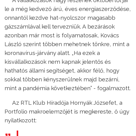
A vállalkozások nagy részének októbertől jár
le a még kedvező árú, éves energiaszerződése,
onnantól kezdve hat-nyolcszor magasabb
gázszámlával kell tervezniük. A bezárások
azonban már most is folyamatosak, Kovács
László szerint többen mehetnek tönkre, mint a
koronavírus-járvány alatt. „Ha ezek a
kisvállalkozások nem kapnak jelentős és
hathatós állami segítséget, akkor félő, hogy
sokkal többen kényszerülnek majd bezárni,
mint a pandémia következtében” - fogalmazott.
Az RTL Klub Híradója Hornyák Józsefet, a
Portfolio makroelemzőjét is megkereste, ő úgy
nyilatkozott: