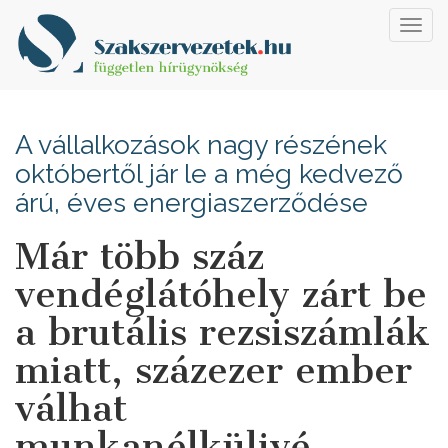
Toggl
navig
A vállalkozások nagy részének
októbertől jár le a még kedvező
árú, éves energiaszerződése
Már több száz
vendéglátóhely zárt be
a brutális rezsiszámlák
miatt, százezer ember
válhat
munkanélkülivé