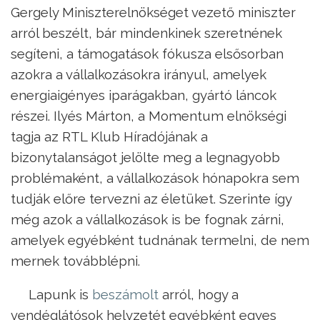
Gergely Miniszterelnökséget vezető miniszter
arról beszélt, bár mindenkinek szeretnének
segíteni, a támogatások fókusza elsősorban
azokra a vállalkozásokra irányul, amelyek
energiaigényes iparágakban, gyártó láncok
részei. Ilyés Márton, a Momentum elnökségi
tagja az RTL Klub Híradójának a
bizonytalanságot jelölte meg a legnagyobb
problémaként, a vállalkozások hónapokra sem
tudják előre tervezni az életüket. Szerinte így
még azok a vállalkozások is be fognak zárni,
amelyek egyébként tudnának termelni, de nem
mernek továbblépni.
Lapunk is
beszámolt
arról, hogy a
vendéglátósok helyzetét egyébként egyes