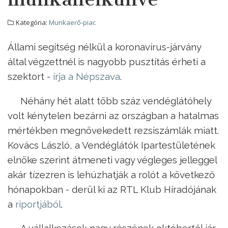
Kategória:
Munkaerő-piac
Állami segítség nélkül a koronavírus-járvány
által végzettnél is nagyobb pusztítás érheti a
szektort -
írja a Népszava
.
Néhány hét alatt több száz vendéglátóhely
volt kénytelen bezárni az országban a hatalmas
mértékben megnövekedett rezsiszámlák miatt.
Kovács László, a Vendéglátók Ipartestületének
elnöke szerint átmeneti vagy végleges jelleggel
akár tízezren is lehúzhatják a rolót a következő
hónapokban - derül ki az RTL Klub Híradójának
a
riportjából
.