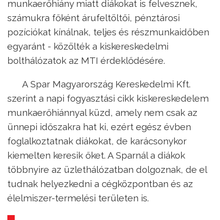
munkaerőhiány miatt diákokat is felvesznek,
számukra főként árufeltöltői, pénztárosi
pozíciókat kínálnak, teljes és részmunkaidőben
egyaránt - közölték a kiskereskedelmi
bolthálózatok az MTI érdeklődésére.
A Spar Magyarország Kereskedelmi Kft.
szerint a napi fogyasztási cikk kiskereskedelem
munkaerőhiánnyal küzd, amely nem csak az
ünnepi időszakra hat ki, ezért egész évben
foglalkoztatnak diákokat, de karácsonykor
kiemelten keresik őket. A Sparnál a diákok
többnyire az üzlethálózatban dolgoznak, de el
tudnak helyezkedni a cégközpontban és az
élelmiszer-termelési területen is.