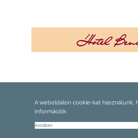
A weboldalon cookie-kat használunk, 
információk
Rendben