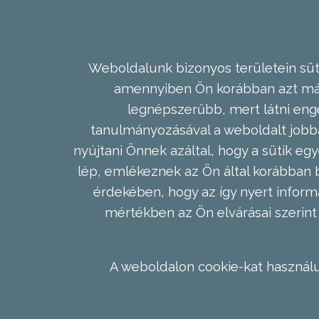
Weboldalunk bizonyos területein süti
amennyiben Ön korábban azt már 
legnépszerűbb, mert látni enge
tanulmányozásával a weboldalt jobba
nyújtani Önnek azáltal, hogy a sütik egy
lép, emlékeznek az Ön által korábban b
érdekében, hogy az így nyert inform
mértékben az Ön elvárásai szerint 
A weboldalon cookie-kat használu