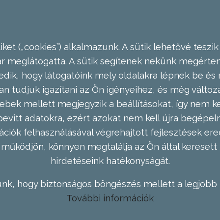
ket („cookies”) alkalmazunk. A sütik lehetővé teszik
meglátogatta. A sütik segítenek nekünk megérteni
dik, hogy látogatóink mely oldalakra lépnek be és 
n tudjuk igazítani az Ön igényeihez, és még válto
ebek mellett megjegyzik a beállításokat, így nem kel
evitt adatokra, ezért azokat nem kell újra begépel
ációk felhasználásával végrehajtott fejlesztések 
működjön, könnyen megtalálja az Ön által keresett 
hirdetéseink hatékonyságát.
nk, hogy biztonságos böngészés mellett a legjobb 
További információk