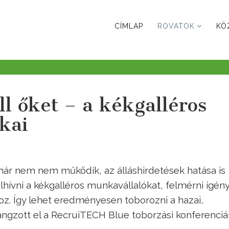
CÍMLAP
ROVATOK
KÖ
ll őket – a kékgalléros
tkai
már nem nem működik, az álláshirdetések hatása is
hívni a kékgalléros munkavállalókat, felmérni igény
oz. Így lehet eredményesen toborozni a hazai,
ngzott el a RecruiTECH Blue toborzási konferenciá