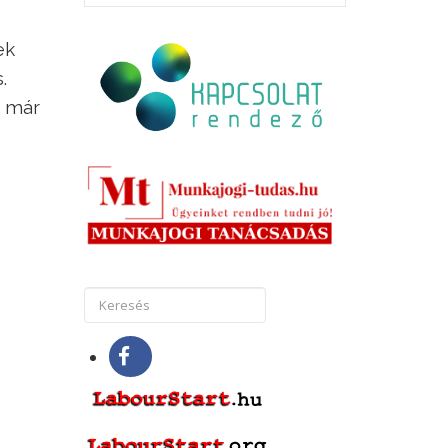
ek
.
t már