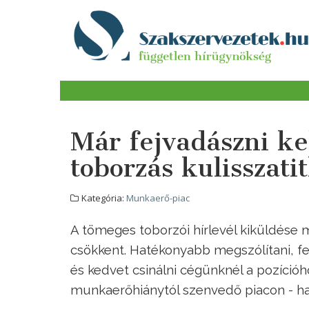
Már fejvadászni ke
toborzás kulisszati
Kategória:
Munkaerő-piac
A tömeges toborzói hírlevél kiküldése 
csökkent. Hatékonyabb megszólítani, fel
és kedvet csinálni cégünknél a pozícióh
munkaerőhiánytól szenvedő piacon - ha