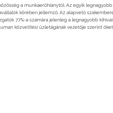
közösség a munkaerőhiánytól. Az egyik legnagyobb
nkavállalók körében jellemző. Az alapvető szakember
zgatók 77%-a számára jelenleg a legnagyobb kihívás
human közvetítési üzletágának vezetője szerint őke