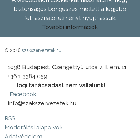
biztonságos böngészés mellett a legjobb
felhasználói élményt nyújthassuk.
További információk
© 2026
szakszervezetek.hu
1098 Budapest, Csengettyű utca 7. II. em. 11.
+36 1 3384 059
Jogi tanácsadást nem vállalunk!
Facebook
info
szakszervezetek.hu
RSS
Moderálási alapelvek
Adatvédelem