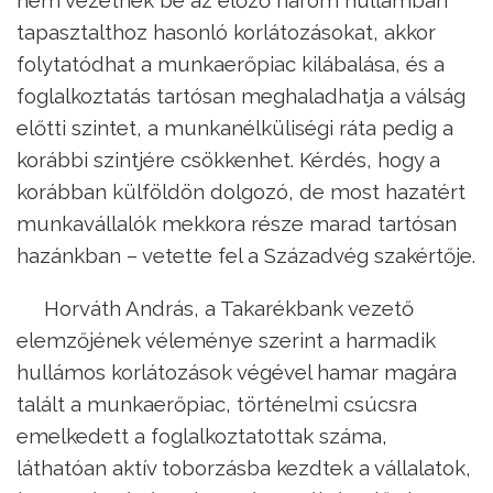
nem vezetnek be az előző három hullámban
tapasztalthoz hasonló korlátozásokat, akkor
folytatódhat a munkaerőpiac kilábalása, és a
foglalkoztatás tartósan meghaladhatja a válság
előtti szintet, a munkanélküliségi ráta pedig a
korábbi szintjére csökkenhet. Kérdés, hogy a
korábban külföldön dolgozó, de most hazatért
munkavállalók mekkora része marad tartósan
hazánkban – vetette fel a Századvég szakértője.
Horváth András, a Takarékbank vezető
elemzőjének véleménye szerint a harmadik
hullámos korlátozások végével hamar magára
talált a munkaerőpiac, történelmi csúcsra
emelkedett a foglalkoztatottak száma,
láthatóan aktív toborzásba kezdtek a vállalatok,