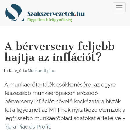
Toggl
navig
A bérverseny feljebb
hajtja az inflációt?
Kategória:
Munkaerő-piac
A munkaerőtartalék csökkenésére, az egyre
feszesebb munkaerőpiacon erősödő
bérverseny inflációt növelő kockázatára hívták
fel a figyelmet az MTI-nek nyilatkozó elemzők a
legfrissebb munkaerőpiaci adatokat értékelve –
írja a Piac és Profit
.