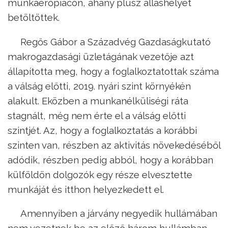
munkaerőpiacon, ahány plusz álláshelyet
betöltöttek.
Regős Gábor a Századvég Gazdaságkutató
makrogazdasági üzletágának vezetője azt
állapította meg, hogy a foglalkoztatottak száma
a válság előtti, 2019. nyári szint környékén
alakult. Eközben a munkanélküliségi ráta
stagnált, még nem érte el a válság előtti
szintjét. Az, hogy a foglalkoztatás a korábbi
szinten van, részben az aktivitás növekedéséből
adódik, részben pedig abból, hogy a korábban
külföldön dolgozók egy része elvesztette
munkáját és itthon helyezkedett el.
Amennyiben a járvány negyedik hullámában