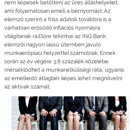
nem képesek betölteni az üres álláshelyeket,
ami folyamatosan emeli a bérnyomást. Az
elemző szerint a friss adatok továbbra is a
várhatóan erősödő inflációs nyomásra
világítanak rá.Előre tekintve az ING Bank
elemzői nagyon lassú ütemben javuló
munkaerőpiaci helyzettel számolnak. Ennek
során az év végére 3,8 százalék közelébe
mérséklődhet a munkanélküliségi ráta, ugyanis
az emelkedő átlagbér képes lehet megnövelni
az aktívak számát.