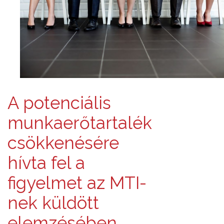
A potenciális
munkaerőtartalék
csökkenésére
hívta fel a
figyelmet az MTI-
nek küldött
elemzésében