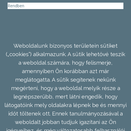
Rendben
Weboldalunk bizonyos területein sütiket
(„cookies”) alkalmazunk. A sütik lehetővé teszik
a weboldal számára, hogy felismerje,
amennyiben Ön korábban azt már
meglátogatta. A sütik segítenek nekünk
megérteni, hogy a weboldal melyik része a
legnépszerűbb, mert látni engedik, hogy
látogatóink mely oldalakra lépnek be és mennyi
időt töltenek ott. Ennek tanulmányozásával a
weboldalt jobban tudjuk igazítani az Ön
igényeihez, és még változatosabb felhasználói