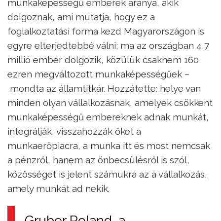
munkaképességű emberek aránya, akik
dolgoznak, ami mutatja, hogy ez a
foglalkoztatási forma kezd Magyarországon is
egyre elterjedtebbé válni; ma az országban 4,7
millió ember dolgozik, közülük csaknem 160
ezren megváltozott munkaképességűek –
mondta az államtitkár. Hozzátette: helye van
minden olyan vállalkozásnak, amelyek csökkent
munkaképességű embereknek adnak munkát,
integrálják, visszahozzák őket a
munkaerőpiacra, a munka itt és most nemcsak
a pénzről, hanem az önbecsülésről is szól,
közösséget is jelent számukra az a vállalkozás,
amely munkát ad nekik.
Gruber Roland, a