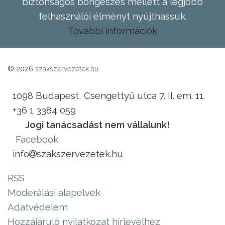
biztonságos böngészés mellett a legjobb
felhasználói élményt nyújthassuk.
További információk
© 2026
szakszervezetek.hu
1098 Budapest, Csengettyű utca 7. II. em. 11.
+36 1 3384 059
Jogi tanácsadást nem vállalunk!
Facebook
info
szakszervezetek.hu
RSS
Moderálási alapelvek
Adatvédelem
Hozzájáruló nyilatkozat hírlevélhez