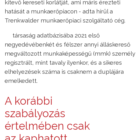
kitevő kereseti korlátját, ami máris érezteti
hatását a munkaerőpiacon - adta hírül a
Trenkwalder munkaerőpiaci szolgáltató cég.
társaság adatbázisába 2021 első
negyedévébenkét és félszer annyi álláskereső
megváltozott munkaképességű (mmk) személy
regisztrált, mint tavaly ilyenkor, és a sikeres
elhelyezések száma is csaknem a duplájára
emelkedett.
A korábbi
szabályozás
értelmében csak
az kaphatott