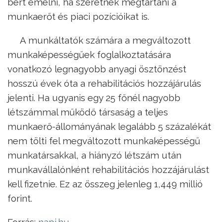
bért emelni, ha szeretnék megtartani a
munkaerőt és piaci pozícióikat is.
A munkáltatók számára a megváltozott
munkaképességűek foglalkoztatására
vonatkozó legnagyobb anyagi ösztönzést
hosszú évek óta a rehabilitációs hozzájárulás
jelenti. Ha ugyanis egy 25 főnél nagyobb
létszámmal működő társaság a teljes
munkaerő-állományának legalább 5 százalékát
nem tölti fel megváltozott munkaképességű
munkatársakkal, a hiányzó létszám után
munkavállalónként rehabilitációs hozzájárulást
kell fizetnie. Ez az összeg jelenleg 1,449 millió
forint.
Forrás:
napi.hu