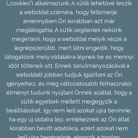
(„cookies”) alkalmazunk. A sütik lehetővé teszik
a weboldal számára, hogy felismerje,
amennyiben Ön korábban azt már
meglátogatta. A sütik segítenek nekünk
megérteni, hogy a weboldal melyik része a
legnépszerűbb, mert látni engedik, hogy
látogatóink mely oldalakra lépnek be és mennyi
időt töltenek ott. Ennek tanulmányozásával a
weboldalt jobban tudjuk igazítani az Ön
igényeihez, és még változatosabb felhasználói
élményt tudunk nyújtani Önnek azáltal, hogy a
sütik egyebek mellett megjegyzik a
beállításokat, így nem kell azokat újra bevinnie,
ha egy új oldalra lép, emlékeznek az Ön által
korábban bevitt adatokra, ezért azokat nem
kell újra begépelnie, elemzik a honlap