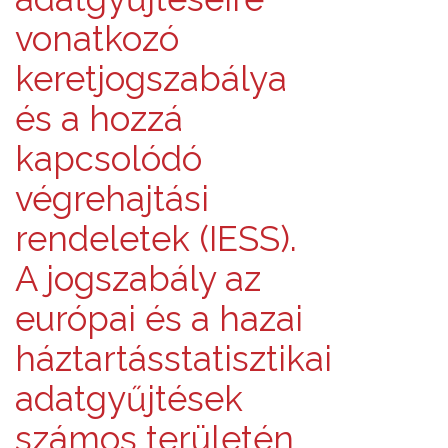
vonatkozó
keretjogszabálya
és a hozzá
kapcsolódó
végrehajtási
rendeletek (IESS).
A jogszabály az
európai és a hazai
háztartásstatisztikai
adatgyűjtések
számos területén,