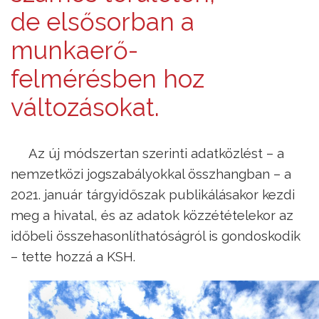
de elsősorban a
munkaerő-
felmérésben hoz
változásokat.
Az új módszertan szerinti adatközlést – a
nemzetközi jogszabályokkal összhangban – a
2021. január tárgyidőszak publikálásakor kezdi
meg a hivatal, és az adatok közzétételekor az
időbeli összehasonlíthatóságról is gondoskodik
– tette hozzá a KSH.