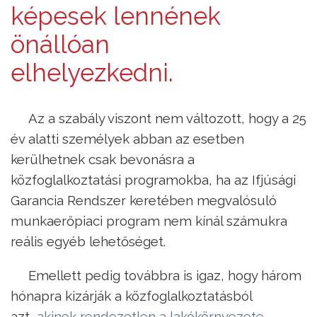
képesek lennének
önállóan
elhelyezkedni.
Az a szabály viszont nem változott, hogy a 25
év alatti személyek abban az esetben
kerülhetnek csak bevonásra a
közfoglalkoztatási programokba, ha az Ifjúsági
Garancia Rendszer keretében megvalósuló
munkaerőpiaci program nem kínál számukra
reális egyéb lehetőséget.
Emellett pedig továbbra is igaz, hogy három
hónapra kizárják a közfoglalkoztatásból
azt,
akinek rendezetlen a lakókörnyezete
.