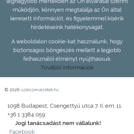
legnagyobb mértékben az Ön elvárásai szerint
működjön, könnyen megtalálja az Ön által
keresett információt, és figyelemmel kísérik
hirdetéseink hatékonyságát.
A weboldalon cookie-kat használunk, hogy
biztonságos böngészés mellett a legjobb
felhasználói élményt nyújthassuk.
További információk
© 2026
szakszervezetek.hu
1098 Budapest, Csengettyű utca 7. II. em. 11.
+36 1 3384 059
Jogi tanácsadást nem vállalunk!
Facebook