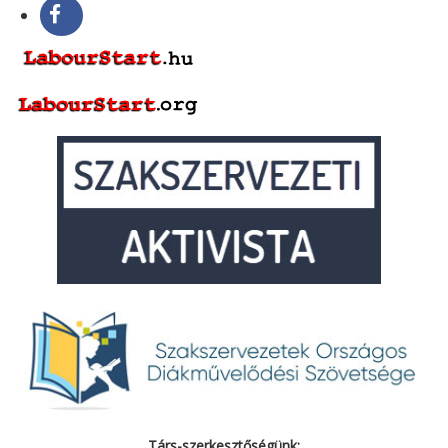
Társ-szerkesztőségünk: