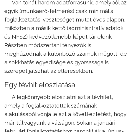
Van tehát három adatforrásunk, amelyből az
egyik (munkaerő-felmérés) csak minimális
foglalkoztatási veszteséget mutat éves alapon,
miközben a másik kettő (adminisztratív adatok
és NFSZ) kedvezőtlenebb képet tár elénk.
Részben módszertani tényezők is
meghúzódnak a különböző számok mögött, de
a sokkhatás egyedisége és gyorsasága is
szerepet játszhat az eltérésekben.
Egy tévhit eloszlatása
A legkönnyebb eloszlatni azt a tévhitet,
amely a foglalkoztatottak számának
alakulásából vonja le azt a következtetést, hogy
már túl vagyunk a válságon. Sokan a januári-
februári foglalkoztatáshoz hasonlítják a június-