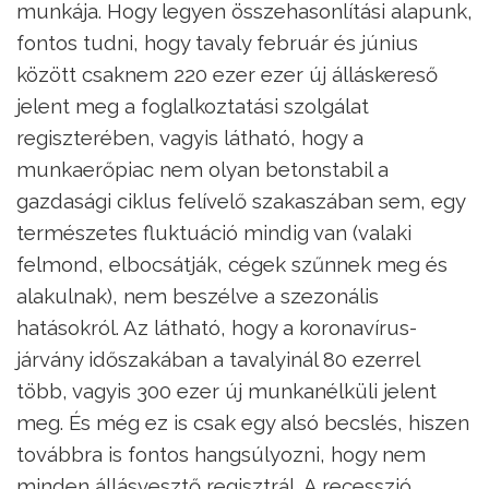
munkája. Hogy legyen összehasonlítási alapunk,
fontos tudni, hogy tavaly február és június
között csaknem 220 ezer ezer új álláskereső
jelent meg a foglalkoztatási szolgálat
regiszterében, vagyis látható, hogy a
munkaerőpiac nem olyan betonstabil a
gazdasági ciklus felívelő szakaszában sem, egy
természetes fluktuáció mindig van (valaki
felmond, elbocsátják, cégek szűnnek meg és
alakulnak), nem beszélve a szezonális
hatásokról. Az látható, hogy a koronavírus-
járvány időszakában a tavalyinál 80 ezerrel
több, vagyis 300 ezer új munkanélküli jelent
meg. És még ez is csak egy alsó becslés, hiszen
továbbra is fontos hangsúlyozni, hogy nem
minden állásvesztő regisztrál. A recesszió