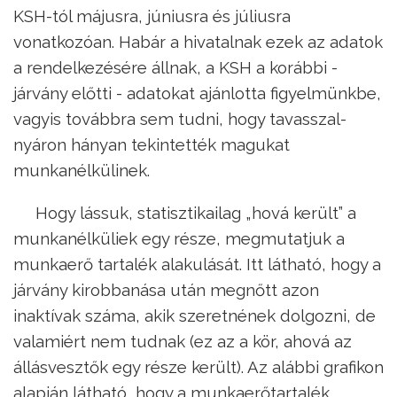
KSH-tól májusra, júniusra és júliusra
vonatkozóan. Habár a hivatalnak ezek az adatok
a rendelkezésére állnak, a KSH a korábbi -
járvány előtti - adatokat ajánlotta figyelmünkbe,
vagyis továbbra sem tudni, hogy tavasszal-
nyáron hányan tekintették magukat
munkanélkülinek.
Hogy lássuk, statisztikailag „hová került” a
munkanélküliek egy része, megmutatjuk a
munkaerő tartalék alakulását. Itt látható, hogy a
járvány kirobbanása után megnőtt azon
inaktívak száma, akik szeretnének dolgozni, de
valamiért nem tudnak (ez az a kör, ahová az
állásvesztők egy része került). Az alábbi grafikon
alapján látható, hogy a munkaerőtartalék