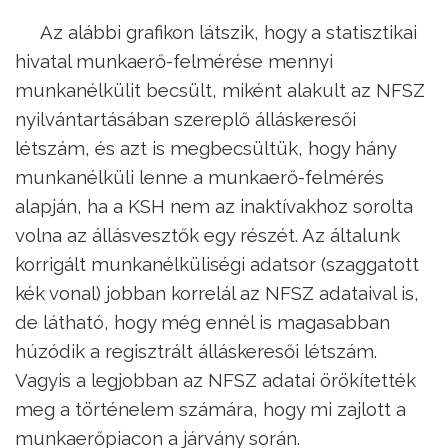
Az alábbi grafikon látszik, hogy a statisztikai
hivatal munkaerő-felmérése mennyi
munkanélkülit becsült, miként alakult az NFSZ
nyilvántartásában szereplő álláskeresői
létszám, és azt is megbecsültük, hogy hány
munkanélküli lenne a munkaerő-felmérés
alapján, ha a KSH nem az inaktívakhoz sorolta
volna az állásvesztők egy részét. Az általunk
korrigált munkanélküliségi adatsor (szaggatott
kék vonal) jobban korrelál az NFSZ adataival is,
de látható, hogy még ennél is magasabban
húzódik a regisztrált álláskeresői létszám.
Vagyis a legjobban az NFSZ adatai örökítették
meg a történelem számára, hogy mi zajlott a
munkaerőpiacon a járvány során.