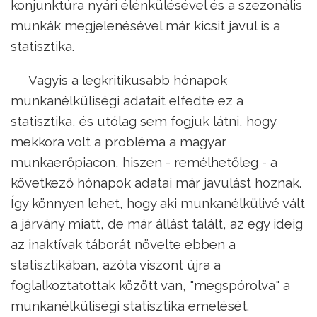
konjunktúra nyári élénkülésével és a szezonális
munkák megjelenésével már kicsit javul is a
statisztika.
Vagyis a legkritikusabb hónapok
munkanélküliségi adatait elfedte ez a
statisztika, és utólag sem fogjuk látni, hogy
mekkora volt a probléma a magyar
munkaerőpiacon, hiszen - remélhetőleg - a
következő hónapok adatai már javulást hoznak.
Így könnyen lehet, hogy aki munkanélkülivé vált
a járvány miatt, de már állást talált, az egy ideig
az inaktívak táborát növelte ebben a
statisztikában, azóta viszont újra a
foglalkoztatottak között van, "megspórolva" a
munkanélküliségi statisztika emelését.