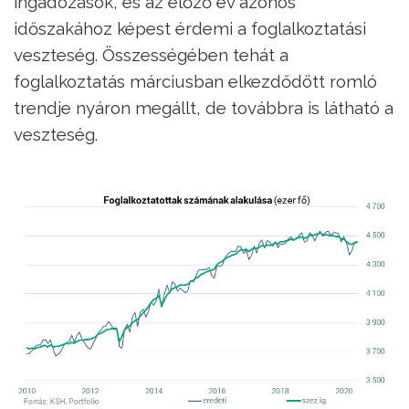
ingadozások, és az előző év azonos
időszakához képest érdemi a foglalkoztatási
veszteség. Összességében tehát a
foglalkoztatás márciusban elkezdődött romló
trendje nyáron megállt, de továbbra is látható a
veszteség.