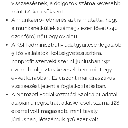
visszaesésnek, a dolgozók száma kevesebb
mint 1%-kal csökkent.
A munkaerő-felmérés azt is mutatta, hogy
a munkanélküliek száma92 ezer fővel (240
ezer főre) nőtt egy év alatt.
A KSH adminisztratív adatgyűjtése (legalább
5 fős vállalatok, költségvetési szféra,
nonprofit szervek) szerint júniusban 192
ezerrel dolgoztak kevesebben, mint egy
évvel korábban. Ez viszont már drasztikus
visszaesést jelent a foglalkoztatásban.
A Nemzeti Foglalkoztatási Szolgálat adatai
alapján a regisztrált álláskeresők száma 128
ezerrel volt magasabb, mint tavaly
júniusban, létszámuk 376 ezer volt.