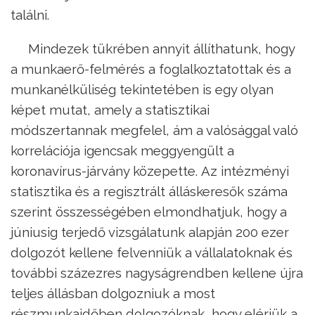
találni.
Mindezek tükrében annyit állíthatunk, hogy
a munkaerő-felmérés a foglalkoztatottak és a
munkanélküliség tekintetében is egy olyan
képet mutat, amely a statisztikai
módszertannak megfelel, ám a valósággal való
korrelációja igencsak meggyengült a
koronavírus-járvány közepette. Az intézményi
statisztika és a regisztrált álláskeresők száma
szerint összességében elmondhatjuk, hogy a
júniusig terjedő vizsgálatunk alapján 200 ezer
dolgozót kellene felvenniük a vállalatoknak és
további százezres nagyságrendben kellene újra
teljes állásban dolgozniuk a most
részmunkaidőben dolgozóknak, hogy elérjük a