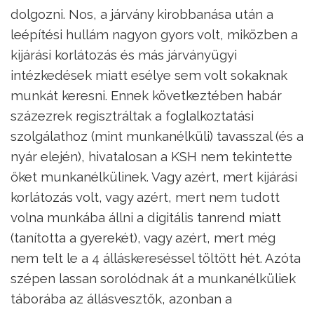
dolgozni. Nos, a járvány kirobbanása után a
leépítési hullám nagyon gyors volt, miközben a
kijárási korlátozás és más járványügyi
intézkedések miatt esélye sem volt sokaknak
munkát keresni. Ennek következtében habár
százezrek regisztráltak a foglalkoztatási
szolgálathoz (mint munkanélküli) tavasszal (és a
nyár elején), hivatalosan a KSH nem tekintette
őket munkanélkülinek. Vagy azért, mert kijárási
korlátozás volt, vagy azért, mert nem tudott
volna munkába állni a digitális tanrend miatt
(tanította a gyerekét), vagy azért, mert még
nem telt le a 4 álláskereséssel töltött hét. Azóta
szépen lassan sorolódnak át a munkanélküliek
táborába az állásvesztők, azonban a