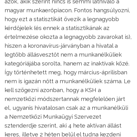
azok, akik szerint nincs is semmi látnivaló a
magyar munkaerőpiacon. Fontos hangsúlyozni,
hogy ezt a statisztikát övezik a legnagyobb
kérdőjelek (és ennek a statisztikának az
értelmezése okozta a legnagyobb zavarokat is),
hiszen a koronavírus-járványban a hivatal a
legtöbb állásvesztőt nem a munkanélküliek
kategóriájába sorolta, hanem az inaktívak közé.
Így történhetett meg, hogy március-áprilisban
nem is igazán nőtt a munkanélküliek száma. Le
kell szögezni azonban, hogy a KSH a
nemzetközi módszertannak megfelelően járt
el, ugyanis hivatalosan csak az a munkanélküli
a Nemzetközi Munkaügyi Szervezet
sztenderdje szerint, aki 4 hete aktívan állást
keres, illetve 2 héten belül el tudna kezdeni