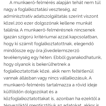
A munkaerő-felmérés alapján tehát nem túl
nagy a foglalkoztatási veszteség, az
adminisztratív adatszolgáltatás szerint viszont
közel 200 ezer dolgozónak kellene munkát
találnia. A munkaerő-felmérésnek nincsenek
igazán szigorú kritériumai azzal kapcsolatban,
hogy ki számít foglalkoztatottnak, elegendő
mindössze egy óra jövedelemszerző
tevékenység egy héten. Ebből gyanakodhatunk,
hogy olyanok is bekerülhetnek a
foglalkoztatottak közé, akik nem feltétlenül
vannak állásban vagy nincs vállalkozásuk. A
munkaerő-felmérés tartalmazza a rövid ideje
külföldön dolgozókat és a
közfoglalkoztatottakat is, azonban ha ezektől a
tényezőktől megtisztítjuk az adatokat, akkor is