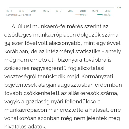
A júliusi munkaerő-felmérés szerint az
elsődleges munkaerőpiacon dolgozók száma
34 ezer fővel volt alacsonyabb, mint egy évvel
korábban, de az intézményi statisztika - amely
még nem érhető el - bizonyára továbbra is
százezres nagyságrendű foglalkoztatási
veszteségről tanúskodik majd. Kormányzati
bejelentések alapján augusztusban érdemben
tovább csökkenhetett az álláskeresők száma,
vagyis a gazdaság nyári fellendülése a
munkaerőpiacon már éreztette a hatását, erre
vonatkozóan azonban még nem jelentek meg
hivatalos adatok.