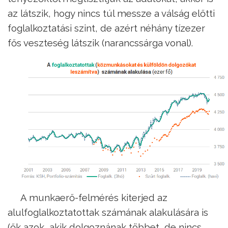
az látszik, hogy nincs túl messze a válság előtti
foglalkoztatási szint, de azért néhány tízezer
fős veszteség látszik (narancssárga vonal).
A munkaerő-felmérés kiterjed az
alulfoglalkoztatottak számának alakulására is
(ők azok, akik dolgoznának többet, de nincs