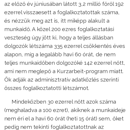
az előző év júniusában látott 3,2 millió főről 192
ezerrel visszaesett a foglalkoztatottak száma,
és nézzük meg azt is, itt miképp alakult a
munkaidő. A közel 200 ezres foglalkoztatási
veszteség úgy jött ki, hogy a teljes állásban
dolgozók létszáma 335 ezerrel csökkentés éves
alapon, míg a legalább havi 60 órát, de nem
teljes munkaidőben dolgozóké 142 ezerrel nőtt,
ami nem meglepő a Kurzarbeit-program miatt.
Ők adják az adminisztratív adatközlés szerinti
összes foglalkoztatotti létszámot.
Mindeközben 30 ezerrel nőtt azok száma
(meghaladva a 100 ezret), akiknek a munkaideje
nem éri el a havi 60 órát (heti 15 órát) sem, őket
pedig nem tekinti foglalkoztatottnak az