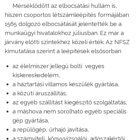
Mérséklődött az elbocsátási hullám is,
hiszen csoportos létszámleépítés formájában
1565 dolgozó elbocsátását jelentették be a
munkaügyi hivatalokhoz júliusban. Ez már a
járvány előtti szintekhez közeli érték. Az NFSZ
kimutatása szerint a leépítések elsősorban
az élelmiszer jellegű bolti vegyes
kiskereskedelem,
a háztartási villamos készülék gyártása,
a közúti áruszállítás,
az egyéb szállítást kiegészítő szolgáltatás,
a máshova nem sorolható egyéb speciális
gép gyártása,
a repülőgép, űrhajó javítása,
a számviteli, könyvvizsgálói, adószakértői