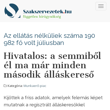
Toggl
navig
Az ellátás nélküliek száma 190
982 fő volt júliusban
Hivatalos: a semmiből
él ma már minden
második álláskereső
Kategória:
Munkaerő-piac
Kijöttek a friss adatok, amelyek felemás képet
mutatnak a regisztrált álláskeresőkkel