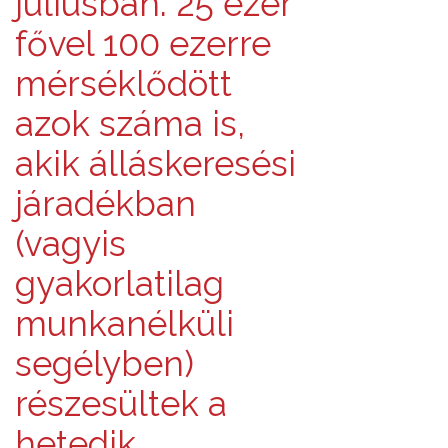
júliusban. 25 ezer
fővel 100 ezerre
mérséklődött
azok száma is,
akik álláskeresési
járadékban
(vagyis
gyakorlatilag
munkanélküli
segélyben)
részesültek a
hetedik