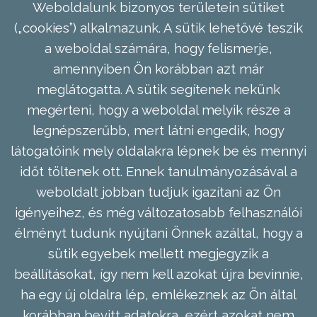
Weboldalunk bizonyos területein sütiket
(„cookies”) alkalmazunk. A sütik lehetővé teszik
a weboldal számára, hogy felismerje,
amennyiben Ön korábban azt már
meglátogatta. A sütik segítenek nekünk
megérteni, hogy a weboldal melyik része a
legnépszerűbb, mert látni engedik, hogy
látogatóink mely oldalakra lépnek be és mennyi
időt töltenek ott. Ennek tanulmányozásával a
weboldalt jobban tudjuk igazítani az Ön
igényeihez, és még változatosabb felhasználói
élményt tudunk nyújtani Önnek azáltal, hogy a
sütik egyebek mellett megjegyzik a
beállításokat, így nem kell azokat újra bevinnie,
ha egy új oldalra lép, emlékeznek az Ön által
korábban bevitt adatokra, ezért azokat nem