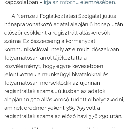
kapcsolatban –
írja az mfor.hu elemzésében
.
A Nemzeti Foglalkoztatási Szolgálat július
hónapra vonatkozó adatai alapján 6 hónap után
először csökkent a regisztrált álláskeresők
száma. Ez összecseng a kormányzati
kommunikációval, mely az elmúlt időszakban
folyamatosan arról tájékoztatta a
közvéleményt, hogy egyre kevesebben
jelentkeznek a munkaügyi hivataloknál és
folyamatosan mérséklődik az újonnan
regisztráltak száma. Júliusban az adatok
alapján 10 500 álláskereső tudott elhelyezkedni,
aminek eredményeként 365 755 volt a
regisztráltak száma az előző havi 376 290 után.