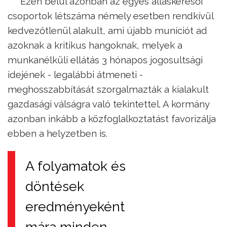
Ezen belül azonban az egyes álláskeresői
csoportok létszáma némely esetben rendkívül
kedvezőtlenül alakult, ami újabb muníciót ad
azoknak a kritikus hangoknak, melyek a
munkanélküli ellátás 3 hónapos jogosultsági
idejének - legalábbi átmeneti -
meghosszabbítását szorgalmazták a kialakult
gazdasági válságra való tekintettel. A kormány
azonban inkább a közfoglalkoztatást favorizálja
ebben a helyzetben is.
A folyamatok és
döntések
eredményeként
mára minden