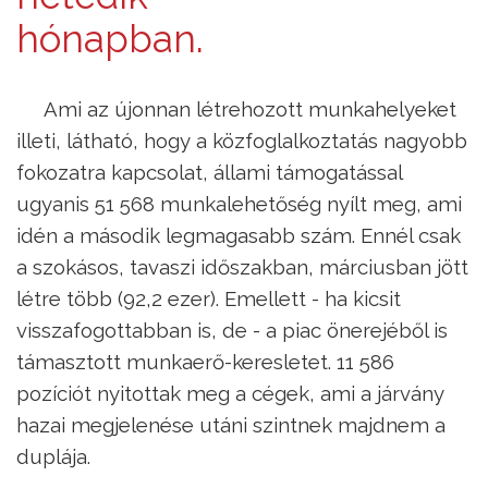
hónapban.
Ami az újonnan létrehozott munkahelyeket
illeti, látható, hogy a közfoglalkoztatás nagyobb
fokozatra kapcsolat, állami támogatással
ugyanis 51 568 munkalehetőség nyílt meg, ami
idén a második legmagasabb szám. Ennél csak
a szokásos, tavaszi időszakban, márciusban jött
létre több (92,2 ezer). Emellett - ha kicsit
visszafogottabban is, de - a piac önerejéből is
támasztott munkaerő-keresletet. 11 586
pozíciót nyitottak meg a cégek, ami a járvány
hazai megjelenése utáni szintnek majdnem a
duplája.