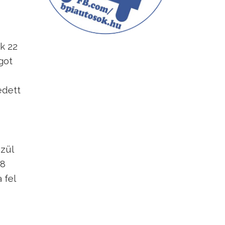
k 22
got
edett
özül
18
 fel