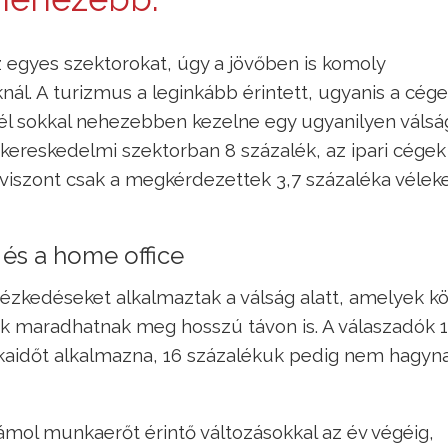
z egyes szektorokat, úgy a jövőben is komoly
l. A turizmus a leginkább érintett, ugyanis a cége
inél sokkal nehezebben kezelne egy ugyanilyen válsá
 kereskedelmi szektorban 8 százalék, az ipari cégek
viszont csak a megkérdezettek 3,7 százaléka vélek
és a home office
tézkedéseket alkalmaztak a válság alatt, amelyek k
ok maradhatnak meg hosszú távon is. A válaszadók 
kaidőt alkalmazna, 16 százalékuk pedig nem hagyna
ámol munkaerőt érintő változásokkal az év végéig,