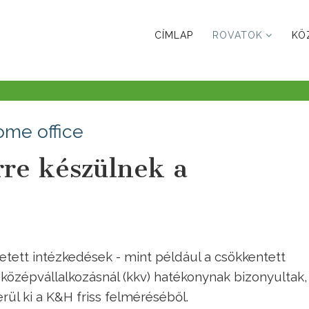
CÍMLAP
ROVATOK
KÖ
ome office
rre készülnek a
etett intézkedések - mint például a csökkentett
 középvállalkozásnál (kkv) hatékonynak bizonyultak,
ül ki a K&H friss felméréséből.