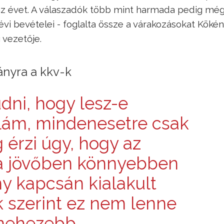
a az évet. A válaszadók több mint harmada pedig m
 évi bevételei - foglalta össze a várakozásokat Köké
vezetője.
ányra a kkv-k
dni, hogy lesz-e
lám, mindenesetre csak
érzi úgy, hogy az
 a jövőben könnyebben
ny kapcsán kialakult
k szerint ez nem lenne
nehezebb.