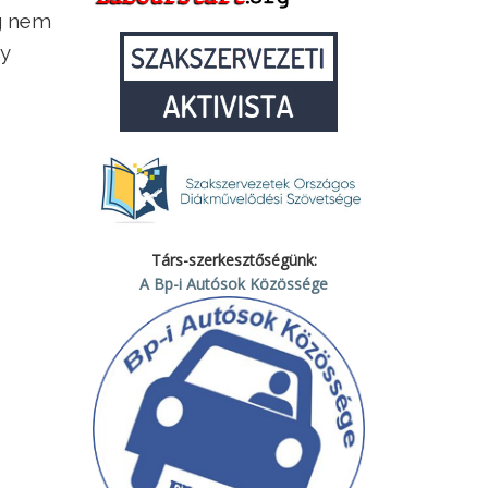
ég nem
ny
Társ-szerkesztőségünk:
A Bp-i Autósok Közössége