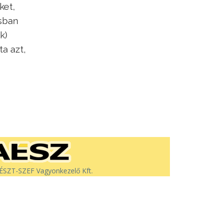
ket,
ásban
k)
a azt,
SZT-SZEF Vagyonkezelő Kft.