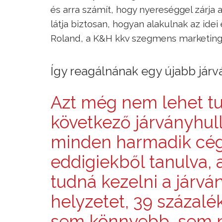
és arra számít, hogy nyereséggel zárj
látja biztosan, hogyan alakulnak az idei
Roland, a K&H kkv szegmens marketing 
Így reagálnának egy újabb járv
Azt még nem lehet tu
következő járványhul
minden harmadik cég 
eddigiekből tanulva,
tudná kezelni a járvá
helyzetet, 39 százalé
sem könnyebb, sem 