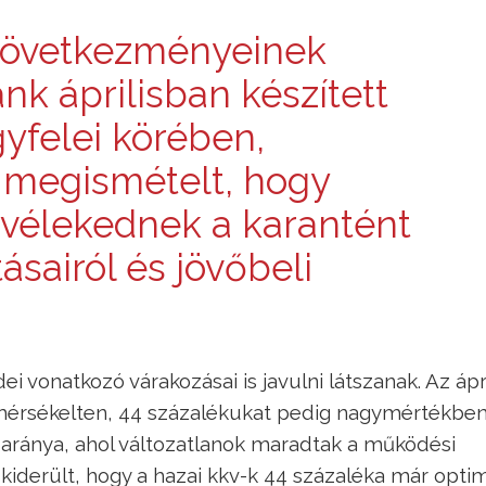
 következményeinek
nk áprilisban készített
gyfelei körében,
 megismételt, hogy
 vélekednek a karantént
ásairól és jövőbeli
i vonatkozó várakozásai is javulni látszanak. Az ápri
 mérsékelten, 44 százalékukat pedig nagymértékbe
k aránya, ahol változatlanok maradtak a működési
kiderült, hogy a hazai kkv-k 44 százaléka már optim