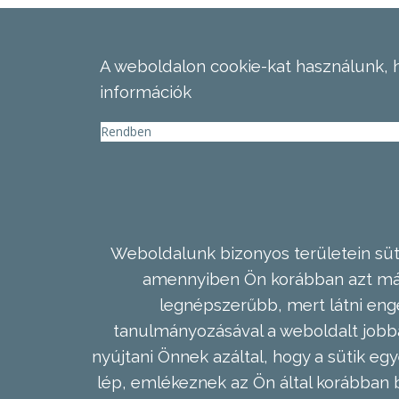
A weboldalon cookie-kat használunk, 
információk
Rendben
Weboldalunk bizonyos területein süti
amennyiben Ön korábban azt már 
legnépszerűbb, mert látni enge
tanulmányozásával a weboldalt jobba
nyújtani Önnek azáltal, hogy a sütik egy
lép, emlékeznek az Ön által korábban b