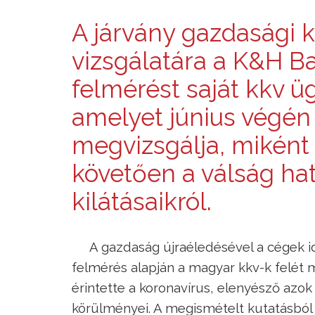
A járvány gazdasági
vizsgálatára a K&H Ba
felmérést saját kkv ü
amelyet június végén
megvizsgálja, miként
követően a válság hat
kilátásaikról.
A gazdaság újraéledésével a cégek ide
felmérés alapján a magyar kkv-k felét
érintette a koronavírus, elenyésző azo
körülményei. A megismételt kutatásból 