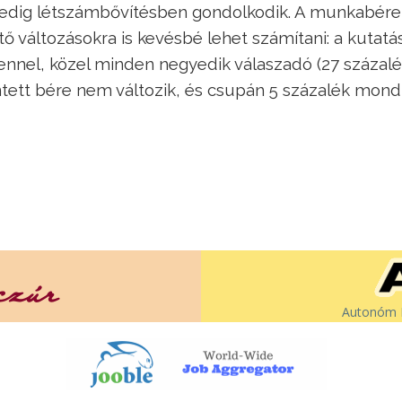
pedig létszámbővítésben gondolkodik. A munkabére
ntő változásokra is kevésbé lehet számítani: a kutat
ennel, közel minden negyedik válaszadó (27 százalé
tett bére nem változik, és csupán 5 százalék mondt
Autonóm É