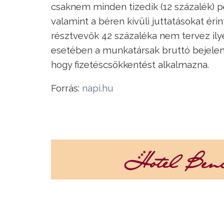
csaknem minden tizedik (12 százalék) 
valamint a béren kívüli juttatásokat éri
résztvevők 42 százaléka nem tervez ily
esetében a munkatársak bruttó bejelen
hogy fizetéscsökkentést alkalmazna.
Forrás:
napi.hu