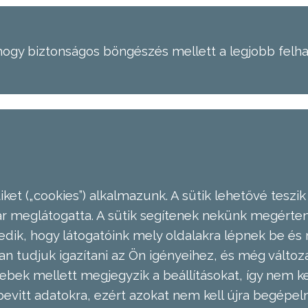
hogy biztonságos böngészés mellett a legjobb felh
ket („cookies”) alkalmazunk. A sütik lehetővé teszik
meglátogatta. A sütik segítenek nekünk megérteni
dik, hogy látogatóink mely oldalakra lépnek be és 
n tudjuk igazítani az Ön igényeihez, és még válto
ebek mellett megjegyzik a beállításokat, így nem kel
evitt adatokra, ezért azokat nem kell újra begépel