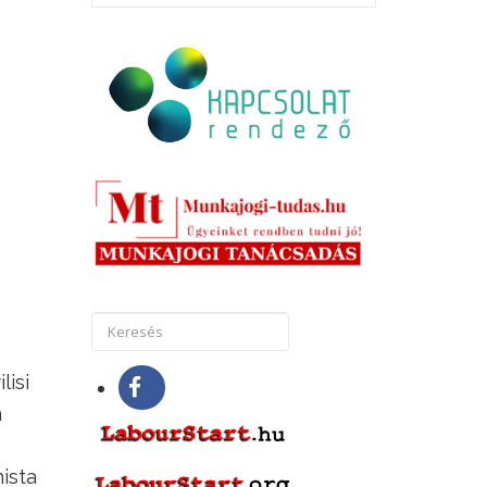
lisi
n
ista