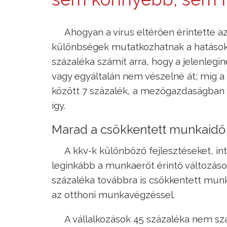
Ahogyan a vírus eltérően érintette a
különbségek mutatkozhatnak a hatásokná
százaléka számít arra, hogy a jelenleg
vagy egyáltalán nem vészelné át; míg a
között 7 százalék, a mezőgazdaságban 
így.
Marad a csökkentett munkaidő 
A kkv-k különböző fejlesztéseket, in
leginkább a munkaerőt érintő változás
százaléka továbbra is csökkentett mun
az otthoni munkavégzéssel.
A vállalkozások 45 százaléka nem sz