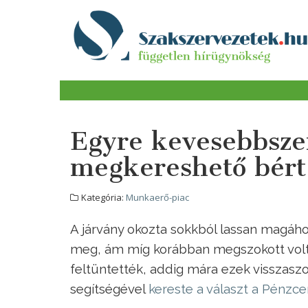
Egyre kevesebbszer
megkereshető bért
Kategória:
Munkaerő-piac
A járvány okozta sokkból lassan magáho
meg, ám míg korábban megszokott volt,
feltüntették, addig mára ezek visszaszo
segítségével
kereste a választ a Pénzc