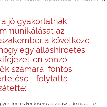
 a jó gyakorlatnak
kommunikálását az
 szakember a következő
 hogy egy álláshirdetés
kifejezetten vonzó
ők számára, fontos
rtetése - folytatta
átette:
yon fontos kérdésére ad választ, de növeli az