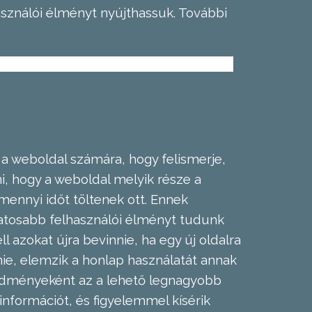
asználói élményt nyújthassuk.
További
 a weboldal számára, hogy felismerje,
, hogy a weboldal melyik része a
mennyi időt töltenek ott. Ennek
zatosabb felhasználói élményt tudunk
l azokat újra bevinnie, ha egy új oldalra
nie, elemzik a honlap használatát annak
eredményeként az a lehető legnagyobb
információt, és figyelemmel kísérik