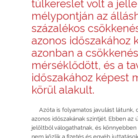
túlkereslet volt a jel
mélypontján az állás
százalékos csökkenést
azonos időszakához 
azonban a csökkenés
mérséklődött, és a ta
időszakához képest m
körül alakult.
Azóta is folyamatos javulást látunk,
azonos időszakának szintjét. Ebben az 
jelöltből válogathatnak, és könnyebben t
nem közlik a fizetés és egyéb juttatás