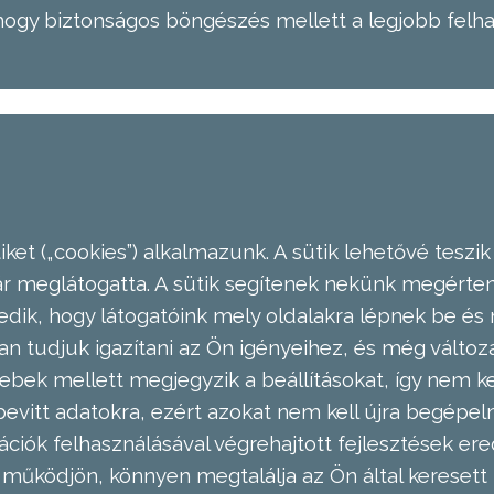
hogy biztonságos böngészés mellett a legjobb felh
ket („cookies”) alkalmazunk. A sütik lehetővé teszik
meglátogatta. A sütik segítenek nekünk megérteni
dik, hogy látogatóink mely oldalakra lépnek be és 
n tudjuk igazítani az Ön igényeihez, és még válto
ebek mellett megjegyzik a beállításokat, így nem kel
evitt adatokra, ezért azokat nem kell újra begépel
ációk felhasználásával végrehajtott fejlesztések 
működjön, könnyen megtalálja az Ön által keresett 