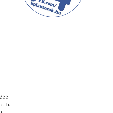
több
is, ha
a