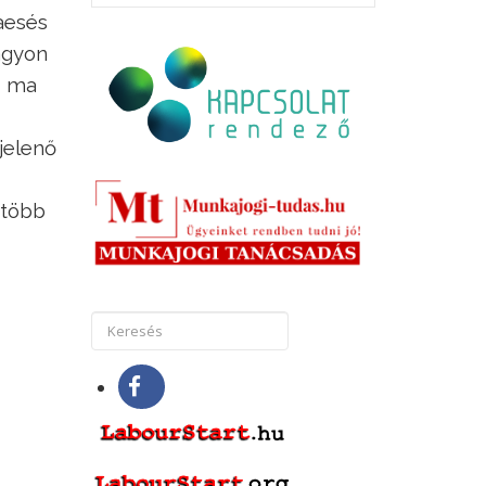
aesés
agyon
, ma
jelenő
 több