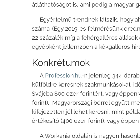
átláthatóságot is, ami pedig a magyar 
Egyértelmű trendnek látszik, hogy ah
száma. (Egy 2019-es felmérésünk eredm
22 százalék míg a fehérgalléros állások 
egyébként jellemzően a kékgalléros hird
Konkrétumok
A
Profession.hu
-n jelenleg 344 darab
külföldre keresnek szakmunkásokat: idő
Svájcba 800 ezer forintért, vagy éppen
forint). Magyarországi bérrel együtt m
kifejezetten jól lehet keresni, mint péld
értékesítő (400 ezer forint), vagy éppen
A Workania oldalán is nagyon hasonló