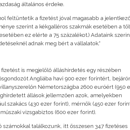
gazdaság általános érdeke.
ol feltüntetik a fizetést jóval magasabb a jelentkez
énye szerint a kékgalléros szakmák esetében a tö
esetében ez elérte a 75 százalékot.) Adataink szerin
etéseknél adnak meg bért a vállalatok."
 fizetést is megjelölő álláshirdetés egy részében
sgondozót Angliába havi 900 ezer forintért, bejáró
 villanyszerelőn Németországba 2600 euróért (950 
eghirdetett állások jellemzően azok, amelyekben
ául szakács (430 ezer forint), mérnök (450 ezer forint
 műszaki vizsgabiztos (600 ezer forint).
 számokkal találkozunk, itt összesen 347 fizetéses