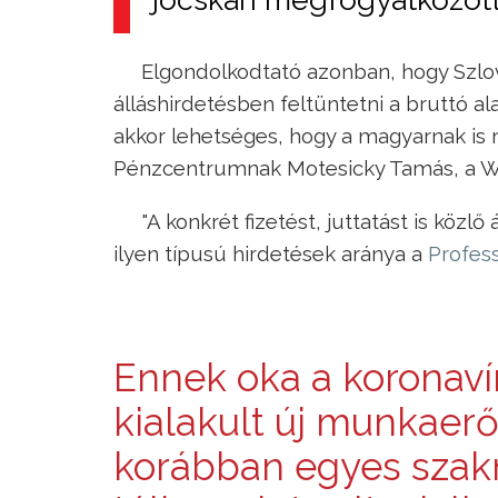
Elgondolkodtató azonban, hogy Szlov
álláshirdetésben feltüntetni a bruttó a
akkor lehetséges, hogy a magyarnak is m
Pénzcentrumnak Motesicky Tamás, a W
"A konkrét fizetést, juttatást is közl
ilyen típusú hirdetések aránya a
Profes
Ennek oka a koronaví
kialakult új munkaerő
korábban egyes sza