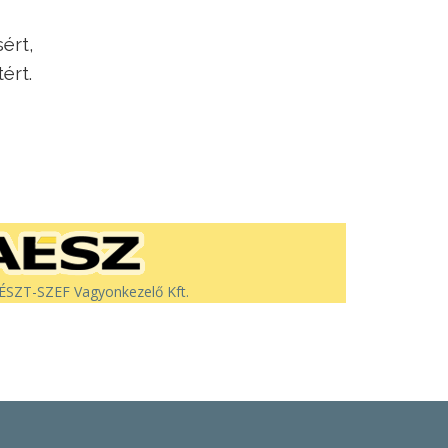
ért,
ért.
SZT-SZEF Vagyonkezelő Kft.