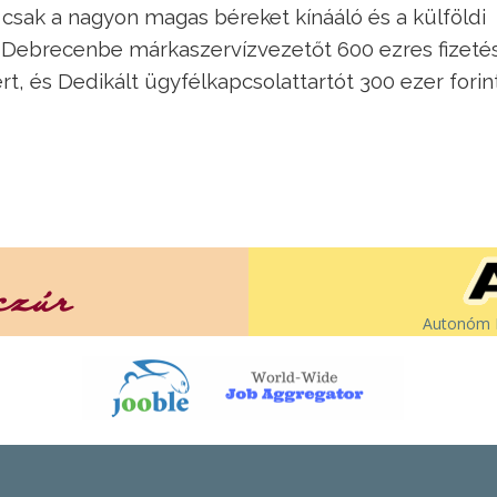
n csak a nagyon magas béreket kínááló és a külföldi
l Debrecenbe márkaszervízvezetőt 600 ezres fizetés
rt, és Dedikált ügyfélkapcsolattartót 300 ezer forint
Autonóm É