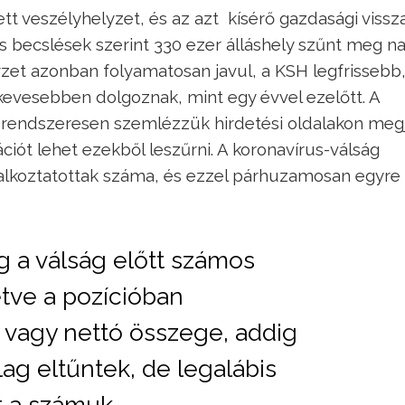
tt veszélyhelyzet, és az azt kísérő gazdasági vissz
es becslések szerint 330 ezer álláshely szűnt meg n
yzet azonban folyamatosan javul, a KSH legfrissebb
l kevesebben dolgoznak, mint egy évvel ezelőtt. A
endszeresen szemlézzük hirdetési oldalakon meg
ciót lehet ezekből leszűrni. A koronavírus-válság
lalkoztatottak száma, és ezzel párhuzamosan egyre
g a válság előtt számos
etve a pozícióban
 vagy nettó összege, addig
ag eltűntek, de legalábis
 a számuk.