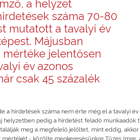
lemző, a helyzet
hirdetések száma 70-80
 mutatott a tavalyi év
képest. Májusban
 mértéke jelentősen
valyi év azonos
ár csak 45 százalék
 de a hirdetések száma nem érte még el a tavalyi év
új helyzetben pedig a hirdetést feladó munkaadók 
alálják meg a megfelelő jelöltet, mint eddig, akkor 
ok mértékét - közölte megkeresésünkre Tüzes Imre, 