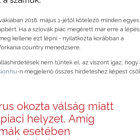
ákiában 2018. május 1-jétől kötelező minden egyes
lapbért. Ha a szlovák piac megérett már erre a lépés
eg kellene ezt lépni - nyilatkozta korábban a
orkania country menedzsere.
ő álláshirdetések nem tűntek el, az viszont igaz, hogy
sion.hu
-n megjelenő összes hirdetéshez képest csö
rus okozta válság miatt
piaci helyzet. Amíg
kmák esetében