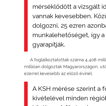
mérséklődött a vizsgált i
vannak kevesebben. Közü
dolgozni, 25 ezren azonb
munkalehetőséget, így a
gyarapítják.
A foglalkoztatottak száma 4,408 mil
millióan dolgoztak Magyarországon, utób
ezerrel kevesebb az előző évinél.
A KSH mérése szerint a f
kivételével minden régi