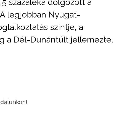
,5 százaléka dolgozott a
 A legjobban Nyugat-
lalkoztatás szintje, a
g a Dél-Dunántúlt jellemezte,
ldalunkon!