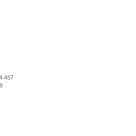
4,457
38