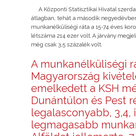
A Központi Statisztikai Hivatal szerda
átlagban, tehát a második negyedévben 
munkanélküliségi ráta a 15-74 éves koro
létszáma 214 ezer volt. A járvány megj
még csak 3,5 százalék volt.
A munkanélküliségi r
Magyarország kivétel
emelkedett a KSH mé
Dunántúlon és Pest r
legalasconyabb, 3,4, i
legmagasabb munkané