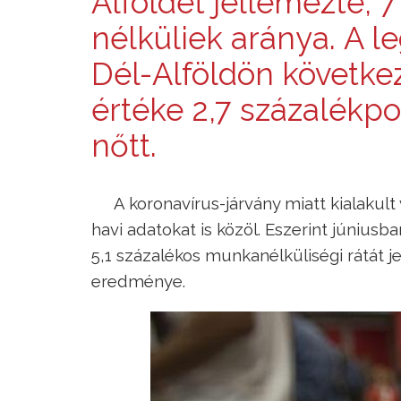
Alföldet jellemezte, 7
nélküliek aránya. A
Dél-Alföldön következ
értéke 2,7 százalékpo
nőtt.
A koronavírus-járvány miatt kialakult
havi adatokat is közöl. Eszerint júniu
5,1 százalékos munkanélküliségi rátát 
eredménye.