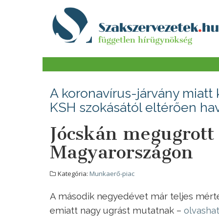
A koronavírus-járvány miatt k
KSH szokásától eltérően havi
Jócskán megugrott
Magyarországon
Kategória:
Munkaerő-piac
A második negyedévet már teljes mérték
emiatt nagy ugrást mutatnak –
olvasha