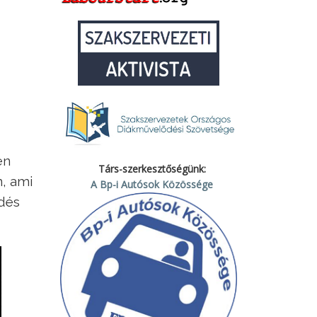
en
Társ-szerkesztőségünk:
n, ami
A Bp-i Autósok Közössége
edés