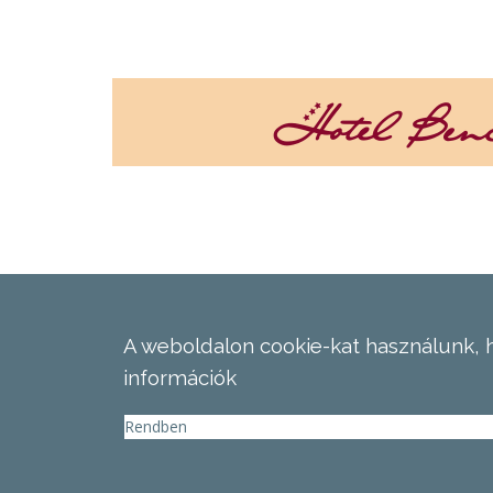
A weboldalon cookie-kat használunk, 
információk
Rendben