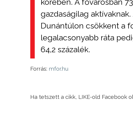
körében. A fővárosban 73
gazdaságilag aktívaknak.
Dunántúlon csökkent a fog
legalacsonyabb ráta pedi
64,2 százalék.
Forrás:
mfor.hu
Ha tetszett a cikk, LIKE-old Facebook o