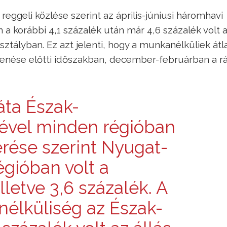
 reggeli közlése szerint az április-júniusi háromhavi
a korábbi 4,1 százalék után már 4,6 százalék volt 
sztályban. Ez azt jelenti, hogy a munkanélküliek át
elenése előtti időszakban, december-februárban a r
áta Észak-
ével minden régióban
rése szerint Nyugat-
égióban volt a
lletve 3,6 százalék. A
lküliség az Észak-