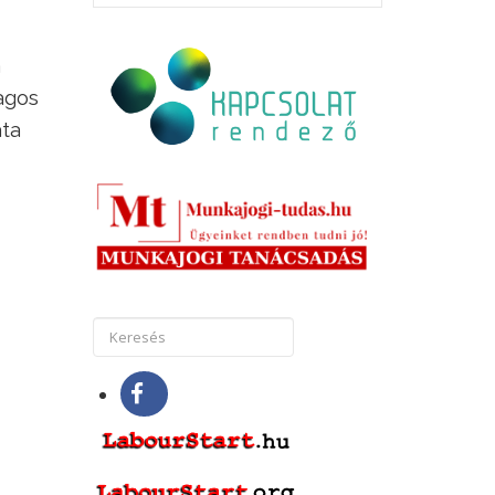
a
lagos
áta