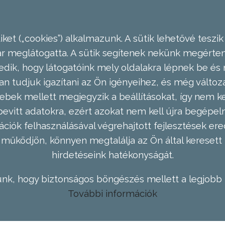
ket („cookies”) alkalmazunk. A sütik lehetővé teszik
meglátogatta. A sütik segítenek nekünk megérteni
dik, hogy látogatóink mely oldalakra lépnek be és 
n tudjuk igazítani az Ön igényeihez, és még válto
ebek mellett megjegyzik a beállításokat, így nem kel
evitt adatokra, ezért azokat nem kell újra begépel
ációk felhasználásával végrehajtott fejlesztések 
működjön, könnyen megtalálja az Ön által keresett 
hirdetéseink hatékonyságát.
nk, hogy biztonságos böngészés mellett a legjobb 
További információk