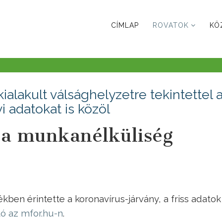
CÍMLAP
ROVATOK
KÖ
ialakult válsághelyzetre tekintettel 
 adatokat is közöl
 a munkanélküliség
ben érintette a koronavírus-járvány, a friss adatok
tó az mfor.hu-n
.