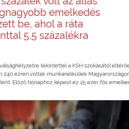
 százalék volt az állás
 legnagyobb emelkedés
ett be, ahol a ráta
nttal 5,5 százalékra
 válsághelyzetre tekintettel a KSH szokásától eltérő
sban 240 ezren voltak munkanélküliek Magyarországo
jelent. Előző hónaphoz képest ez 25 ezer fős emelk