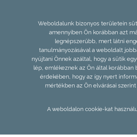
Weboldalunk bizonyos területein süti
amennyiben Ön korábban azt már 
legnépszerűbb, mert látni enge
tanulmányozásával a weboldalt jobba
nyújtani Önnek azáltal, hogy a sütik egy
lép, emlékeznek az Ön által korábban b
érdekében, hogy az így nyert inform
mértékben az Ön elvárásai szerint 
A weboldalon cookie-kat használu