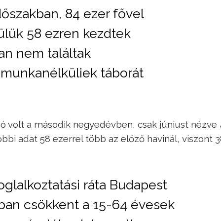
dőszakban, 84 ezer fővel
lük 58 ezren kezdtek
an nem találtak
 munkanélküliek táborát
lió volt a második negyedévben, csak júniust nézve 
bi adat 58 ezerrel több az előző havinál, viszont 
oglalkoztatási ráta Budapest
óban csökkent a 15-64 évesek