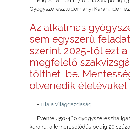
Míg 2018-ban 137-en, tavaly pedig 
Gyógyszerésztudományi Karán, idén ez 
Az alkalmas gyógysz
sem egyszerű feladat,
szerint 2025-től ezt a
megfelelő szakvizsgá
töltheti be. Mentessé
ötvenedik életévüket
–
írta a Világgazdaság.
Évente 450-460 gyógyszerészhallgat
karaira, a lemorzsolódás pedig 20 száz