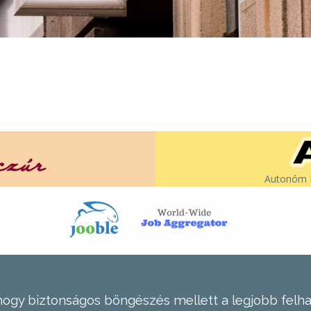
Autonóm É
hogy biztonságos böngészés mellett a legjobb felh