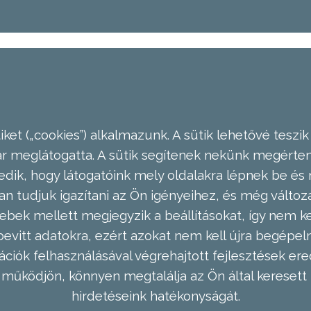
ket („cookies”) alkalmazunk. A sütik lehetővé teszik
meglátogatta. A sütik segítenek nekünk megérteni
dik, hogy látogatóink mely oldalakra lépnek be és 
n tudjuk igazítani az Ön igényeihez, és még válto
ebek mellett megjegyzik a beállításokat, így nem kel
evitt adatokra, ezért azokat nem kell újra begépel
ációk felhasználásával végrehajtott fejlesztések 
működjön, könnyen megtalálja az Ön által keresett 
hirdetéseink hatékonyságát.