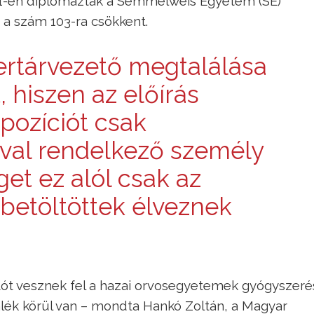
131-en diplomáztak a Semmelweis Egyetem (SE)
a szám 103-ra csökkent.
ertárvezető megtalálása
 hiszen az előírás
 pozíciót csak
val rendelkező személy
get ez alól csak az
 betöltöttek élveznek
ót vesznek fel a hazai orvosegyetemek gyógyszeré
alék körül van – mondta Hankó Zoltán, a Magyar