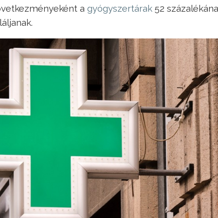
következményeként a
gyógyszertárak
52 százalékán
áljanak.