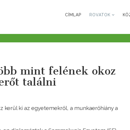
CÍMLAP
ROVATOK
KÖ
öbb mint felének okoz
rőt találni
z kerül ki az egyetemekről, a munkaerőhiány a