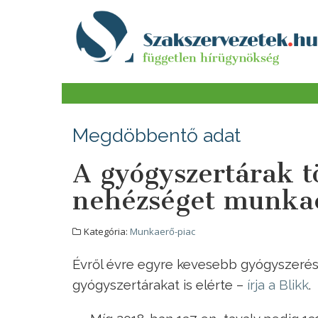
Megdöbbentő adat
A gyógyszertárak t
nehézséget munkae
Kategória:
Munkaerő-piac
Évről évre egyre kevesebb gyógyszerés
gyógyszertárakat is elérte –
írja a Blikk
.