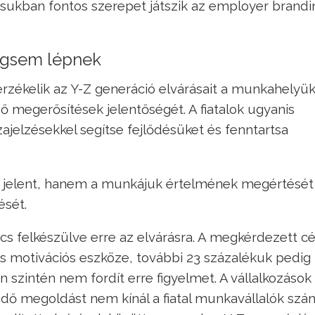
tásukban fontos szerepet játszik az employer brandi
égsem lépnek
érzékelik az Y-Z generáció elvárásait a munkahelyük
ső megerősítések jelentőségét. A fiatalok ugyanis
zajelzésekkel segítse fejlődésüket és fenntartsa
ót jelent, hanem a munkájuk értelmének megértését
ét. ​
s felkészülve erre az elvárásra. A megkérdezett c
s motivációs eszköze, további 23 százalékuk pedi
n szintén nem fordít erre figyelmet. A vállalkozások
dő megoldást nem kínál a fiatal munkavállalók szá