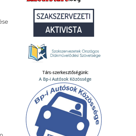
ése
Társ-szerkesztőségünk:
A Bp-i Autósok Közössége
60