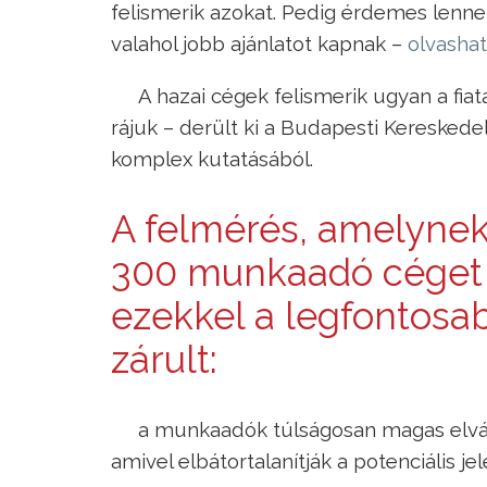
felismerik azokat. Pedig érdemes lenne, 
valahol jobb ajánlatot kapnak –
olvashat
A hazai cégek felismerik ugyan a fi
rájuk – derült ki a Budapesti Kereskede
komplex kutatásából.
A felmérés, amelynek 
300 munkaadó céget
ezekkel a legfontosa
zárult:
a munkaadók túlságosan magas elvá
amivel elbátortalanítják a potenciális je