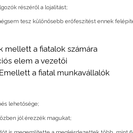
gozók részéről a lojalitást;
mégsem tesz különösebb erőfeszítést ennek felépít
k mellett a fiatalok számára
iós elem a vezetői
Emellett a fiatal munkavállalók
pés lehetősége;
özben jól érezzék magukat;
dőt is megemlítette a megkérdezettek több, mint 