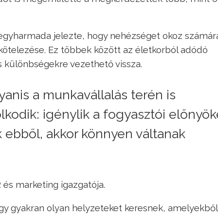
 egyharmada jelezte, hogy nehézséget okoz számár
ötelezése. Ez többek között az életkorból adódó
s különbségekre vezethető vissza. ​
anis a munkavállalás terén is
kodik: igénylik a fogyasztói előnyök
 ebből, akkor könnyen váltanak
 és marketing igazgatója.
hogy gyakran olyan helyzeteket keresnek, amelyekből