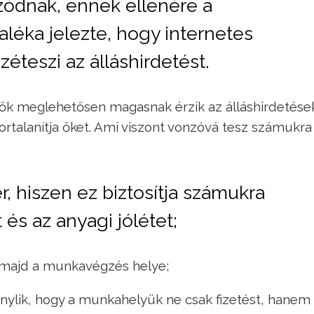
zódnak, ennek ellenére a
léka jelezte, hogy internetes
zéteszi az álláshirdetést.
esők meglehetősen magasnak érzik az álláshirdetés
tortalanítja őket. Ami viszont vonzóvá tesz számukra
 hiszen ez biztosítja számukra
és az anyagi jólétet;
a, majd a munkavégzés helye;
nylik, hogy a munkahelyük ne csak fizetést, hanem