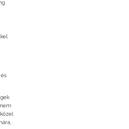
ng
kel
 és
égek
g nem
 közel
mára,