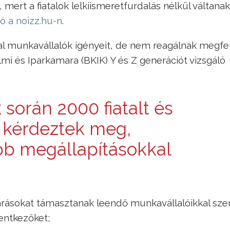
mert a fiatalok lelkiismeretfurdalás nélkül váltanak
ó a noizz.hu-n
.
atal munkavállalók igényeit, de nem reagálnak megfe
lmi és Iparkamara (BKIK) Y és Z generációt vizsgáló
során 2000 fiatalt és
 kérdeztek meg,
bb megállapításokkal
rásokat támasztanak leendő munkavállalóikkal sz
lentkezőket;