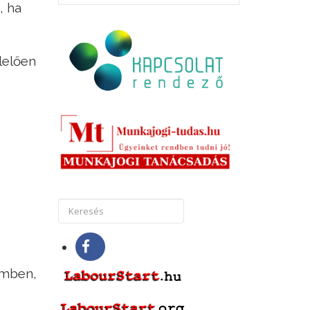
, ha
lelően
emben,