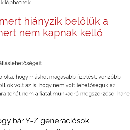
kiléphetnek:
mert hiányzik belőlük a
ert nem kapnak kellő
álláslehetőségeit
b oka, hogy máshol magasabb fizetést, vonzóbb
ölt ok volt az is, hogy nem volt lehetőségük az
mára tehát nem a fiatal munkaerő megszerzése, han
gy bár Y-Z generációsok