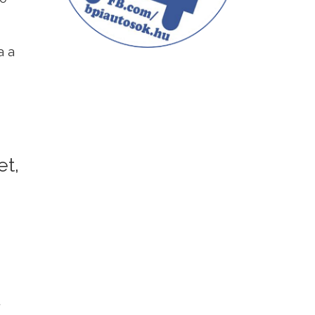
a a
et,