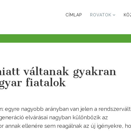
CÍMLAP
ROVATOK
KÖ
iatt váltanak gyakran
yar fiatalok
n: egyre nagyobb arányban van jelen a rendszervált
Z generáció elvárásai nagyban különbözik az
 annak ellenére sem reagálnak az új igényekre, h