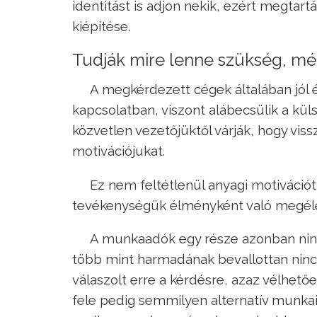
identitást is adjon nekik, ezért megtar
kiépítése.
Tudják mire lenne szükség, m
A megkérdezett cégek általában jól 
kapcsolatban, viszont alábecsülik a kül
közvetlen vezetőjüktől várják, hogy viss
motivációjukat.
Ez nem feltétlenül anyagi motiváci
tevékenységük élményként való megélés
A munkaadók egy része azonban ninc
több mint harmadának bevallottan ninc
válaszolt erre a kérdésre, azaz vélhetőe
fele pedig semmilyen alternatív munkai