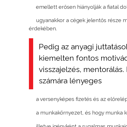
emellett erősen hiányolják a fiatal dol
ugyanakkor a cégek jelentős része 
érdekében. ​
Pedig az anyagi juttatáso
kiemelten fontos motivác
visszajelzés, mentorálás. 
számára lényeges
a versenyképes fizetés és az előrelé
a munkakörnyezet, és hogy munka k
illetve igényként a rugalmas munkai