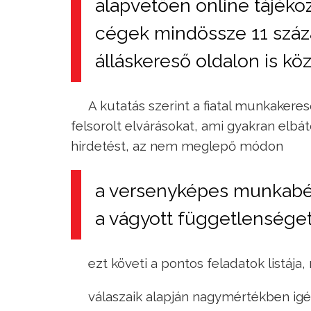
alapvetően online tájéko
cégek mindössze 11 száza
álláskereső oldalon is köz
A kutatás szerint a fiatal munkaker
felsorolt elvárásokat, ami gyakran elbá
hirdetést, az nem meglepő módon
a versenyképes munkabér,
a vágyott függetlenséget 
ezt követi a pontos feladatok listáj
válaszaik alapján nagymértékben igé