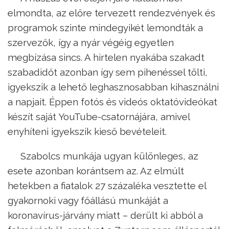
elmondta, az előre tervezett rendezvények és
programok szinte mindegyikét lemondták a
szervezők, így a nyár végéig egyetlen
megbízása sincs. A hirtelen nyakába szakadt
szabadidőt azonban így sem pihenéssel tölti,
igyekszik a lehető leghasznosabban kihasználni
a napjait. Éppen fotós és videós oktatóvideókat
készít saját YouTube-csatornájára, amivel
enyhíteni igyekszik kieső bevételeit.
Szabolcs munkája ugyan különleges, az
esete azonban korántsem az. Az elmúlt
hetekben a fiatalok 27 százaléka vesztette el
gyakornoki vagy főállású munkáját a
koronavírus-járvány miatt – derült ki abból a