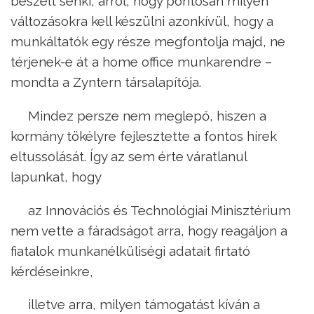
beszélt senki, arról, hogy pontosan milyen
változásokra kell készülni azonkívül, hogy a
munkáltatók egy része megfontolja majd, ne
térjenek-e át a home office munkarendre –
mondta a Zyntern társalapítója.
Mindez persze nem meglepő, hiszen a
kormány tökélyre fejlesztette a fontos hírek
eltussolását. Így az sem érte váratlanul
lapunkat, hogy
az Innovációs és Technológiai Minisztérium
nem vette a fáradságot arra, hogy reagáljon a
fiatalok munkanélküliségi adatait firtató
kérdéseinkre,
illetve arra, milyen támogatást kíván a