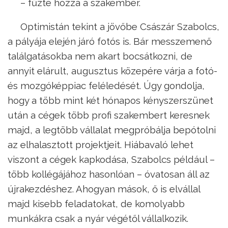
– fűzte hozzá a szakember.
Optimistán tekint a jövőbe Császár Szabolcs,
a pályája elején járó fotós is. Bár messzemenő
találgatásokba nem akart bocsátkozni, de
annyit elárult, augusztus közepére várja a fotó-
és mozgóképpiac feléledését. Úgy gondolja,
hogy a több mint két hónapos kényszerszünet
után a cégek több profi szakembert keresnek
majd, a legtöbb vállalat megpróbálja bepótolni
az elhalasztott projektjeit. Hiábavaló lehet
viszont a cégek kapkodása, Szabolcs például –
több kollégájához hasonlóan – óvatosan áll az
újrakezdéshez. Ahogyan mások, ő is elvállal
majd kisebb feladatokat, de komolyabb
munkákra csak a nyár végétől vállalkozik.