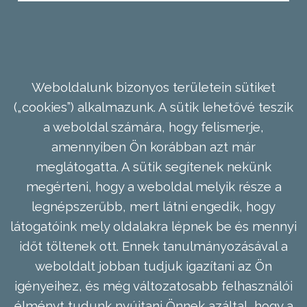
Weboldalunk bizonyos területein sütiket
(„cookies”) alkalmazunk. A sütik lehetővé teszik
a weboldal számára, hogy felismerje,
amennyiben Ön korábban azt már
meglátogatta. A sütik segítenek nekünk
megérteni, hogy a weboldal melyik része a
legnépszerűbb, mert látni engedik, hogy
látogatóink mely oldalakra lépnek be és mennyi
időt töltenek ott. Ennek tanulmányozásával a
weboldalt jobban tudjuk igazítani az Ön
igényeihez, és még változatosabb felhasználói
élményt tudunk nyújtani Önnek azáltal, hogy a