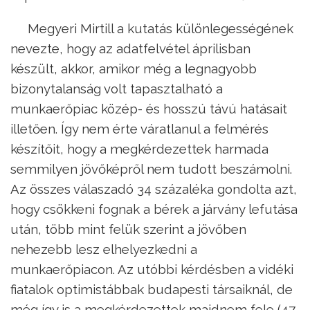
Megyeri Mirtill a kutatás különlegességének
nevezte, hogy az adatfelvétel áprilisban
készült, akkor, amikor még a legnagyobb
bizonytalanság volt tapasztalható a
munkaerőpiac közép- és hosszú távú hatásait
illetően. Így nem érte váratlanul a felmérés
készítőit, hogy a megkérdezettek harmada
semmilyen jövőképről nem tudott beszámolni.
Az összes válaszadó 34 százaléka gondolta azt,
hogy csökkeni fognak a bérek a járvány lefutása
után, több mint felük szerint a jövőben
nehezebb lesz elhelyezkedni a
munkaerőpiacon. Az utóbbi kérdésben a vidéki
fiatalok optimistábbak budapesti társaiknál, de
még így is a megkérdezettek majdnem fele (47