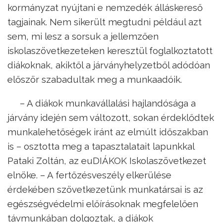
kormányzat nyújtani e nemzedék álláskereső
tagjainak. Nem sikerült megtudni például azt
sem, mi lesz a sorsuk a jellemzően
iskolaszövetkezeteken keresztül foglalkoztatott
diákoknak, akiktől a járványhelyzetből adódóan
először szabadultak meg a munkaadóik.
– A diákok munkavállalási hajlandósága a
járvány idején sem változott, sokan érdeklődtek
munkalehetőségek iránt az elmúlt időszakban
is – osztotta meg a tapasztalatait lapunkkal
Pataki Zoltán, az euDIÁKOK Iskolaszövetkezet
elnöke. – A fertőzésveszély elkerülése
érdekében szövetkezetünk munkatársai is az
egészségvédelmi előírásoknak megfelelően
távmunkában dolgoztak, a diákok