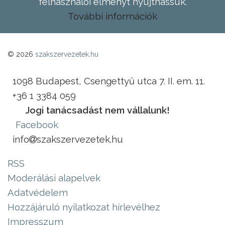
felhasználói élményt nyújthassuk.
További információk
© 2026
szakszervezetek.hu
1098 Budapest, Csengettyű utca 7. II. em. 11.
+36 1 3384 059
Jogi tanácsadást nem vállalunk!
Facebook
info
szakszervezetek.hu
RSS
Moderálási alapelvek
Adatvédelem
Hozzájáruló nyilatkozat hírlevélhez
Impresszum