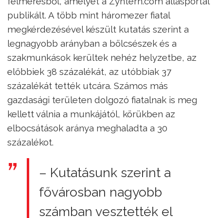
felmérésből, amelyet a Zyntern.com állásportál
publikált. A több mint háromezer fiatal
megkérdezésével készült kutatás szerint a
legnagyobb arányban a bölcsészek és a
szakmunkások kerültek nehéz helyzetbe, az
előbbiek 38 százalékát, az utóbbiak 37
százalékát tették utcára. Számos más
gazdasági területen dolgozó fiatalnak is meg
kellett válnia a munkájától, körükben az
elbocsátások aránya meghaladta a 30
százalékot.
– Kutatásunk szerint a
fővárosban nagyobb
számban vesztették el