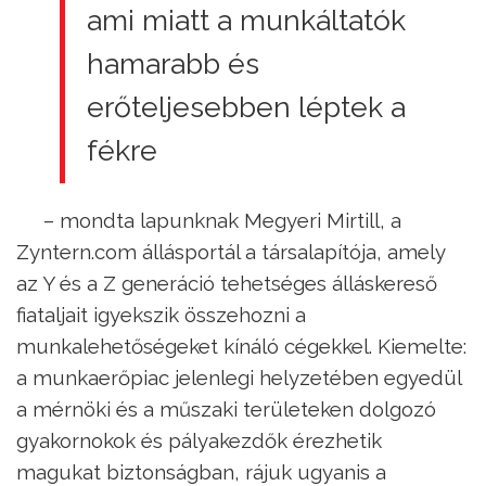
ami miatt a munkáltatók
hamarabb és
erőteljesebben léptek a
fékre
– mondta lapunknak Megyeri Mirtill, a
Zyntern.com állásportál a társalapítója, amely
az Y és a Z generáció tehetséges álláskereső
fiataljait igyekszik összehozni a
munkalehetőségeket kínáló cégekkel. Kiemelte:
a munkaerőpiac jelenlegi helyzetében egyedül
a mérnöki és a műszaki területeken dolgozó
gyakornokok és pályakezdők érezhetik
magukat biztonságban, rájuk ugyanis a