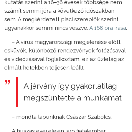
kutatás szerint a 16–36 évesek többsége nem
számít semmi jóra a következő időszakban
sem. A megkérdezett piaci szereplők szerint
ugyanakkor semmi nincs veszve.
A 168 óra írása
.
– A vírus magyarországi megjelenése előtt
esküvők, különböző rendezvények fotózásával
és videózásával foglalkoztam, ez az üzletág az
elmúlt hetekben teljesen leállt.
A járvány így gyakorlatilag
megszüntette a munkámat
– mondta lapunknak Császár Szabolcs.
A húszas évei elején járó fiatalember