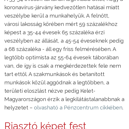
koronavírus-járvány kedvezőtlen hatásai miatt
veszélybe kerül a munkahelyük. A felnőtt,
városi lakosság körében mért 59 százalékhoz
képest a 35-44 évesek 65 százaléka érzi
veszélyben az állását, a 45-54 éveseknek pedig
a 68 százaléka - áll egy friss felmérésében. A
legtöbb optimista az 55-64 évesek táborában
van, de így is csak a megkérdezettek fele nem
tart ettől. A szakmunkások és betanított
munkások közül aggódnak a legtöbben, a
területi eloszlást nézve pedig Kelet-
Magyarországon érzik a legkilátástalanabbnak a
helyzetet –
olvasható a Pénzcentrum cikkében
.
Riasztó képet fest