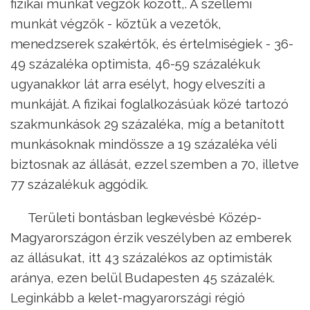
fizikai munkát végzők között,. A szellemi
munkát végzők - köztük a vezetők,
menedzserek szakértők, és értelmiségiek - 36-
49 százaléka optimista, 46-59 százalékuk
ugyanakkor lát arra esélyt, hogy elveszíti a
munkáját. A fizikai foglalkozásúak közé tartozó
szakmunkások 29 százaléka, míg a betanított
munkásoknak mindössze a 19 százaléka véli
biztosnak az állását, ezzel szemben a 70, illetve
77 százalékuk aggódik.
Területi bontásban legkevésbé Közép-
Magyarországon érzik veszélyben az emberek
az állásukat, itt 43 százalékos az optimisták
aránya, ezen belül Budapesten 45 százalék.
Leginkább a kelet-magyarországi régió