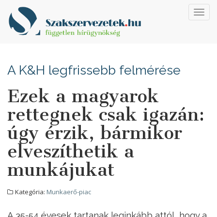
Toggl
navig
A K&H legfrissebb felmérése
Ezek a magyarok
rettegnek csak igazán:
úgy érzik, bármikor
elveszíthetik a
munkájukat
Kategória:
Munkaerő-piac
A 35-54 évesek tartanak leginkább attól, hogy a