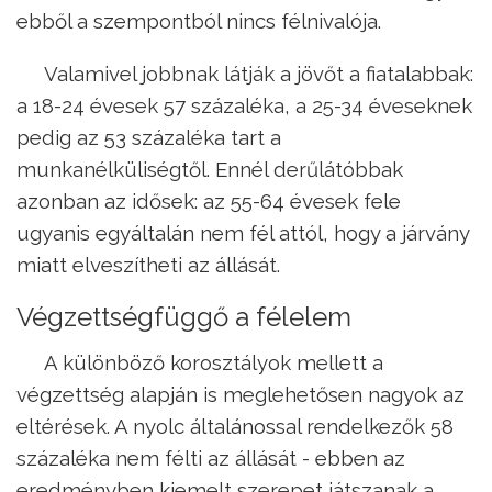
ebből a szempontból nincs félnivalója.
Valamivel jobbnak látják a jövőt a fiatalabbak:
a 18-24 évesek 57 százaléka, a 25-34 éveseknek
pedig az 53 százaléka tart a
munkanélküliségtől. Ennél derűlátóbbak
azonban az idősek: az 55-64 évesek fele
ugyanis egyáltalán nem fél attól, hogy a járvány
miatt elveszítheti az állását.
Végzettségfüggő a félelem
A különböző korosztályok mellett a
végzettség alapján is meglehetősen nagyok az
eltérések. A nyolc általánossal rendelkezők 58
százaléka nem félti az állását - ebben az
eredményben kiemelt szerepet játszanak a