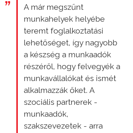
A már megszűnt
munkahelyek helyébe
teremt foglalkoztatási
lehetőséget, így nagyobb
a készség a munkaadók
részéről, hogy felvegyék a
munkavállalókat és ismét
alkalmazzák őket. A
szociális partnerek -
munkaadók,
szakszevezetek - arra