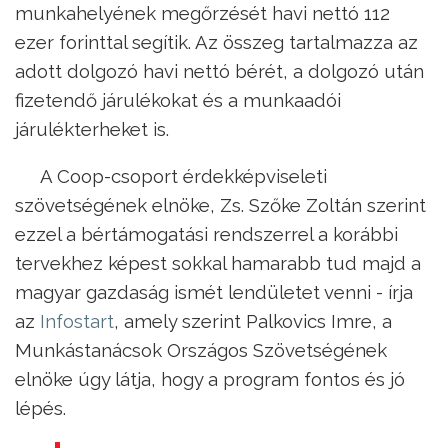
munkahelyének megőrzését havi nettó 112
ezer forinttal segítik. Az összeg tartalmazza az
adott dolgozó havi nettó bérét, a dolgozó után
fizetendő járulékokat és a munkaadói
járulékterheket is.
A Coop-csoport érdekképviseleti
szövetségének elnöke, Zs. Szőke Zoltán szerint
ezzel a bértámogatási rendszerrel a korábbi
tervekhez képest sokkal hamarabb tud majd a
magyar gazdaság ismét lendületet venni - írja
az
Infostart
, amely szerint Palkovics Imre, a
Munkástanácsok Országos Szövetségének
elnöke úgy látja, hogy a program fontos és jó
lépés.