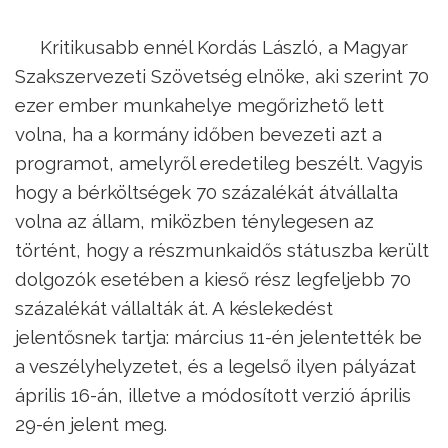
Kritikusabb ennél Kordás László, a Magyar
Szakszervezeti Szövetség elnöke, aki szerint 70
ezer ember munkahelye megőrizhető lett
volna, ha a kormány időben bevezeti azt a
programot, amelyről eredetileg beszélt. Vagyis
hogy a bérköltségek 70 százalékát átvállalta
volna az állam, miközben ténylegesen az
történt, hogy a részmunkaidős státuszba került
dolgozók esetében a kieső rész legfeljebb 70
százalékát vállalták át. A késlekedést
jelentősnek tartja: március 11-én jelentették be
a veszélyhelyzetet, és a legelső ilyen pályázat
április 16-án, illetve a módosított verzió április
29-én jelent meg.