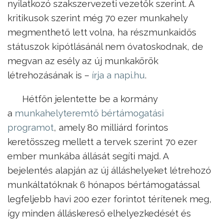
nyilatkozó szakszervezeti vezetők szerint. A
kritikusok szerint még 70 ezer munkahely
megmenthető lett volna, ha részmunkaidős
státuszok kipótlásánál nem óvatoskodnak, de
megvan az esély az új munkakörök
létrehozásának is –
írja a napi.hu
.
Hétfőn jelentette be a kormány
a
munkahelyteremtő bértámogatási
programot
, amely 80 milliárd forintos
keretösszeg mellett a tervek szerint 70 ezer
ember munkába állását segíti majd. A
bejelentés alapján az új álláshelyeket létrehozó
munkáltatóknak 6 hónapos bértámogatással
legfeljebb havi 200 ezer forintot térítenek meg,
így minden álláskereső elhelyezkedését és