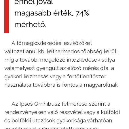
ennél jóval
magasabb érték, 74%
mérhető.
A tömegközlekedési eszközöket
változatlanul kb. kétharmados többség kerüli,
míg a további megelőző intézkedések súlya
valamelyest gyengült az előző mérés óta, a
gyakori kézmosás vagy a fertőtlenítőszer
használata továbbra is fontos a magyaroknak.
Az Ipsos Omnibusz felmérése szerint a
rendezvényeken való részvétel vagy a külföldi
és belföldi utazások gyakorisága várhatóan
közelíti majd a járvány előtti időszakét.