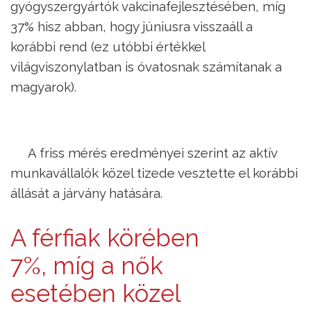
gyógyszergyártók vakcinafejlesztésében, míg
37% hisz abban, hogy júniusra visszaáll a
korábbi rend (ez utóbbi értékkel
világviszonylatban is óvatosnak számítanak a
magyarok).
A friss mérés eredményei szerint az aktív
munkavállalók közel tizede vesztette el korábbi
állását a járvány hatására.
A férfiak körében
7%, míg a nők
esetében közel