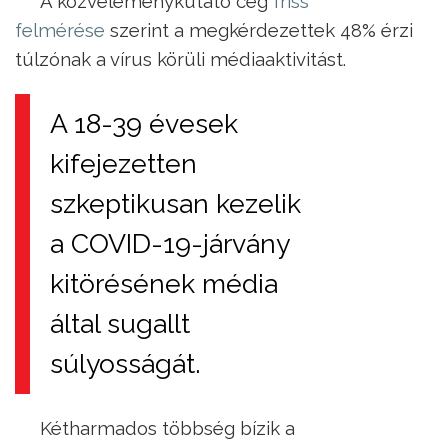
A közvéleménykutató cég
friss
felmérése
szerint a megkérdezettek 48% érzi
túlzónak a vírus körüli médiaaktivitást.
A 18-39 évesek
kifejezetten
szkeptikusan kezelik
a COVID-19-járvány
kitörésének média
által sugallt
súlyosságát.
Kétharmados többség bízik a