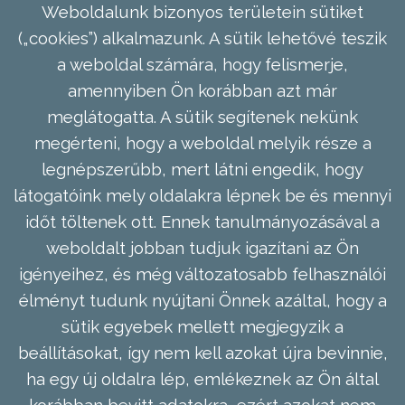
Weboldalunk bizonyos területein sütiket
(„cookies”) alkalmazunk. A sütik lehetővé teszik
a weboldal számára, hogy felismerje,
amennyiben Ön korábban azt már
meglátogatta. A sütik segítenek nekünk
megérteni, hogy a weboldal melyik része a
legnépszerűbb, mert látni engedik, hogy
látogatóink mely oldalakra lépnek be és mennyi
időt töltenek ott. Ennek tanulmányozásával a
weboldalt jobban tudjuk igazítani az Ön
igényeihez, és még változatosabb felhasználói
élményt tudunk nyújtani Önnek azáltal, hogy a
sütik egyebek mellett megjegyzik a
beállításokat, így nem kell azokat újra bevinnie,
ha egy új oldalra lép, emlékeznek az Ön által
korábban bevitt adatokra, ezért azokat nem