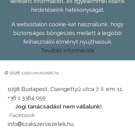
keresett információt, és figyelemmel kísérik
hirdetéseink hatékonyságát.
A weboldalon cookie-kat használunk, hogy
biztonságos böngészés mellett a legjobb
felhasználói élményt nyújthassuk.
További információk
© 2026
szakszervezetek.hu
1098 Budapest, Csengettyű utca 7. II. em. 11.
+36 1 3384 059
Jogi tanácsadást nem vállalunk!
Facebook
info
szakszervezetek.hu