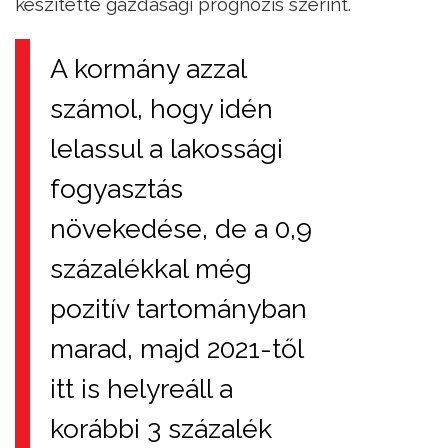
készítette gazdasági prognózis szerint.
A kormány azzal
számol, hogy idén
lelassul a lakossági
fogyasztás
növekedése, de a 0,9
százalékkal még
pozitív tartományban
marad, majd 2021-től
itt is helyreáll a
korábbi 3 százalék