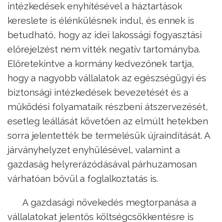
intézkedések enyhítésével a háztartások
kereslete is élénkülésnek indul, és ennek is
betudható, hogy az idei lakossági fogyasztási
előrejelzést nem vitték negatív tartományba.
Előretekintve a kormány kedvezőnek tartja,
hogy a nagyobb vállalatok az egészségügyi és
biztonsági intézkedések bevezetését és a
működési folyamataik részbeni átszervezését,
esetleg leállását követően az elmúlt hetekben
sorra jelentették be termelésük újraindítását. A
járványhelyzet enyhülésével, valamint a
gazdaság helyrerázódásával párhuzamosan
várhatóan bővül a foglalkoztatás is.
A gazdasági növekedés megtorpanása a
vállalatokat jelentős költségcsökkentésre is