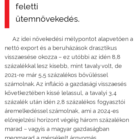
feletti
ütemnövekedés.
Az idei növekedési mélypontot alapvetően a
nettó export és a beruházások drasztikus
visszaesése okozza – ez utóbbi az idén 8,8
százalékkal lesz kisebb, mint tavaly volt, de
2021-re már 5,5 százalékos bővüléssel
számolnak. Az infláció a gazdasági visszaesés
következtében kissé lelassul, a tavalyi 3,4
százalék után idén 2,8 százalékos fogyasztói
áremelkedéssel számolnak, ami a 2024-es
előrejelzési horizont végéig három százalékon
marad – vagyis a magyar gazdaságban
megmarad a mérsékelt árnyomás.