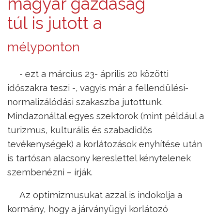
magyar gazdaság
túl is jutott a
mélyponton
- ezt a március 23- április 20 közötti
időszakra teszi -, vagyis már a fellendülési-
normalizálódási szakaszba jutottunk.
Mindazonáltal egyes szektorok (mint például a
turizmus, kulturális és szabadidős
tevékenységek) a korlátozások enyhítése után
is tartósan alacsony kereslettel kénytelenek
szembenézni – írják.
Az optimizmusukat azzal is indokolja a
kormány, hogy a járványügyi korlátozó