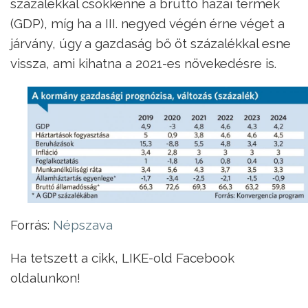
százalékkal csökkenne a bruttó hazai termék
(GDP), míg ha a III. negyed végén érne véget a
járvány, úgy a gazdaság bő öt százalékkal esne
vissza, ami kihatna a 2021-es növekedésre is.
Forrás:
Népszava
Ha tetszett a cikk, LIKE-old Facebook
oldalunkon!