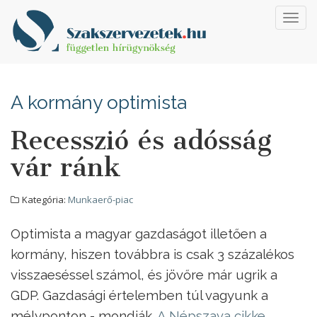
Toggl
navig
A kormány optimista
Recesszió és adósság
vár ránk
Kategória:
Munkaerő-piac
Optimista a magyar gazdaságot illetően a
kormány, hiszen továbbra is csak 3 százalékos
visszaeséssel számol, és jövőre már ugrik a
GDP. Gazdasági értelemben túl vagyunk a
mélyponton - mondják.
A Népszava cikke.