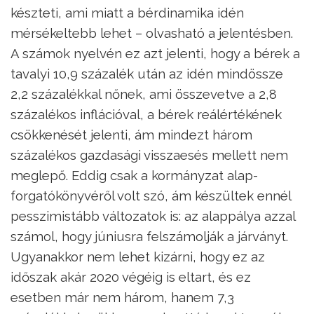
készteti, ami miatt a bérdinamika idén
mérsékeltebb lehet – olvasható a jelentésben.
A számok nyelvén ez azt jelenti, hogy a bérek a
tavalyi 10,9 százalék után az idén mindössze
2,2 százalékkal nőnek, ami összevetve a 2,8
százalékos inflációval, a bérek reálértékének
csökkenését jelenti, ám mindezt három
százalékos gazdasági visszaesés mellett nem
meglepő. Eddig csak a kormányzat alap-
forgatókönyvéről volt szó, ám készültek ennél
pesszimistább változatok is: az alappálya azzal
számol, hogy júniusra felszámolják a járványt.
Ugyanakkor nem lehet kizárni, hogy ez az
időszak akár 2020 végéig is eltart, és ez
esetben már nem három, hanem 7,3