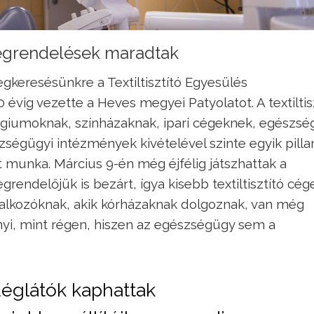
 megrendelések maradtak
gkeresésünkre a Textiltisztító Egyesülés
10 évig vezette a Heves megyei Patyolatot. A textiltis
égiumoknak, színházaknak, ipari cégeknek, egészsé
ségügyi intézmények kivételével szinte egyik pilla
t munka. Március 9-én még éjfélig játszhattak a
rendelőjük is bezárt, ígya kisebb textiltisztító cég
llalkozóknak, akik kórházaknak dolgoznak, van még
yi, mint régen, hiszen az egészségügy sem a
déglátók kaphattak