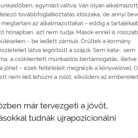
nkaidőben, egymást váltva. Van olyan alkalmazottj
kötelező továbbfoglalkoztatás időszaka, de annyi bev
é megtartani az alkalmazottakat – eddig a tartalékai
ező hónapban, azt nem tudja. Mások ennél is rossza
üléseken – be kellett zárniuk. Örültek a kormány
szleteket látva legörbült a szájuk. Sem kata-, sem
a, a csökkentett munkaidős bértámogatás, illetve 
ba jöhet – ezek feltételeit megnézik a könyvelővel. 
t nem kell lehúzni a rolót, elküldeni az embereket
közben már tervezgeti a jövőt,
ásokkal tudnák újrapozicionálni