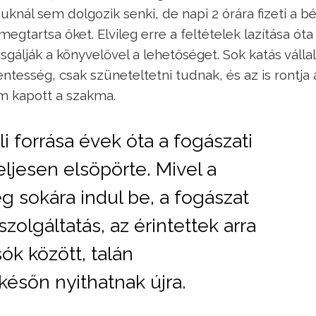
knál sem dolgozik senki, de napi 2 órára fizeti a bé
egtartsa őket. Elvileg erre a feltételek lazítása ót
sgálják a könyvelővel a lehetőséget. Sok katás válla
tesség, csak szüneteltetni tudnak, és az is rontja 
m kapott a szakma.
i forrása évek óta a fogászati
eljesen elsöpörte. Mivel a
g sokára indul be, a fogászat
zolgáltatás, az érintettek arra
ók között, talán
ésőn nyithatnak újra.