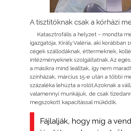
A tisztítóknak csak a kórházi
Katasztrofális a helyzet – mondta me
igazgatója, Király Valéria, aki korábban 
cégek szállodáknak, éttermeknek, koll
intézményeknek szolgáltatnak. Az egész
a másikra mind leálltak, így nem marad
színházak, március 15-e után a többi meg
százaléka lehúzta a rolót.Azoknak a vá
valamennyi munkájuk, de csak tizedann
megszokott kapacitással működik.
Fájlalják, hogy míg a ven