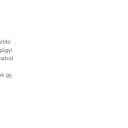
ztító
gügyi
natról
ek 95