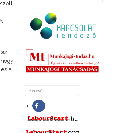
szolt,
A
 az
s hogy
 és a
s