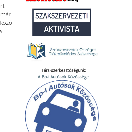
rt
a már
lkozó
a
Társ-szerkesztőségünk:
A Bp-i Autósok Közössége