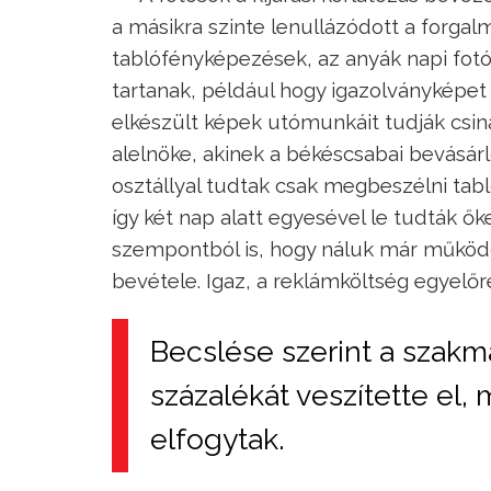
a másikra szinte lenullázódott a forga
tablófényképezések, az anyák napi fotó
tartanak, például hogy igazolványképet 
elkészült képek utómunkáit tudják csin
alelnöke, akinek a békéscsabai bevásárl
osztállyal tudtak csak megbeszélni tab
így két nap alatt egyesével le tudták 
szempontból is, hogy náluk már működöt
bevétele. Igaz, a reklámköltség egyelőre
Becslése szerint a szak
százalékát veszítette el, 
elfogytak.