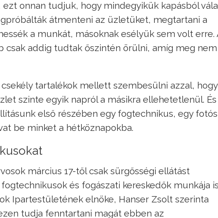
, ezt onnan tudjuk, hogy mindegyikük kapásból vála
egpróbálták átmenteni az üzletüket, megtartani a
hessék a munkát, másoknak esélyük sem volt erre. 
 csak addig tudtak őszintén örülni, amíg meg nem
t csekély tartalékok mellett szembesülni azzal, hogy
zlet szinte egyik napról a másikra ellehetetlenül. É
állításunk első részében egy fogtechnikus, egy fotós
 avat be minket a hétköznapokba.
ikusokat
vosok március 17-től csak sürgősségi ellátást
, fogtechnikusok és fogászati kereskedők munkája i
ok Ipartestületének elnöke, Hanser Zsolt szerinta
zen tudja fenntartani magát ebben az