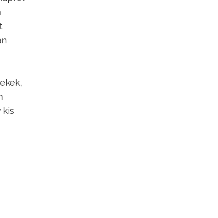
a
t
an
rekek,
n
 kis