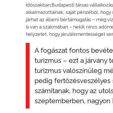
időszakban.Budapesti társas vállalkozásu
alkalmazottainak, saját pénzéből, hogy m
járhat az állami bértámogatás – még viz
is van a szakmában – nekik nincs adómen
helyzetet, hogy járulékmentességet se
A fogászat fontos bevétel
turizmus – ezt a járvány t
turizmus valószínűleg mé
pedig fertőzésveszélyes s
számítanak, hogy az utols
szeptemberben, nagyon k