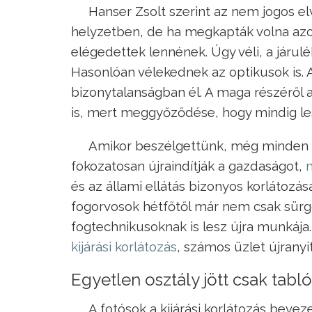
Hanser Zsolt szerint az nem jogos el
helyzetben, de ha megkapták volna azo
elégedettek lennének. Úgy véli, a járu
Hasonlóan vélekednek az optikusok is. 
bizonytalanságban él. A maga részéről az
is, mert meggyőződése, hogy mindig le
Amikor beszélgettünk, még minden bi
fokozatosan újraindítják a gazdaságot,
m
és az állami ellátás bizonyos korlátozása
fogorvosok hétfőtől már nem csak sürgő
fogtechnikusoknak is lesz újra munkáj
kijárási korlátozás
, számos üzlet újranyit
Egyetlen osztály jött csak tabl
A fotósok a kijárási korlátozás bevez