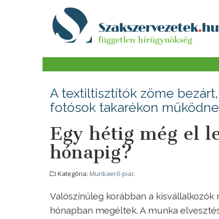
A textiltisztítók zöme bezár
fotósok takarékon működn
Egy hétig még el l
hónapig?
Kategória:
Munkaerő-piac
Valószínűleg korábban a kisvállalkozók
hónapban megéltek. A munka elvesztés