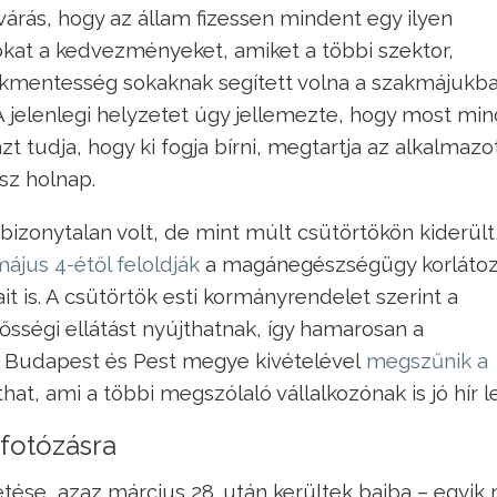
várás, hogy az állam fizessen mindent egy ilyen
kat a kedvezményeket, amiket a többi szektor,
lékmentesség sokaknak segített volna a szakmájukba
A jelenlegi helyzetet úgy jellemezte, hogy most mi
t tudja, hogy ki fogja bírni, megtartja az alkalmazot
sz holnap.
zonytalan volt, de mint múlt csütörtökön kiderült
ájus 4-étől feloldják
a magánegészségügy korlátoz
it is. A csütörtök esti kormányrendelet szerint a
sségi ellátást nyújthatnak, így hamarosan a
a. Budapest és Pest megye kivételével
megszűnik a
hat, ami a többi megszólaló vállalkozónak is jó hír l
ófotózásra
etése, azaz március 28. után kerültek bajba – egyik 