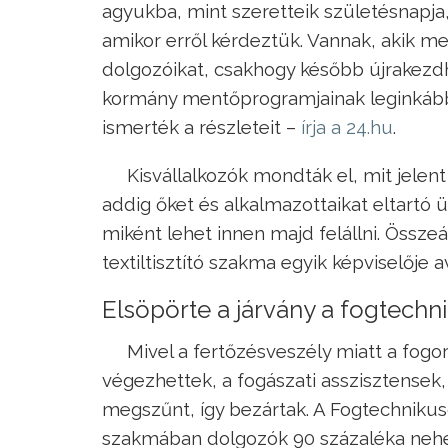
agyukba, mint szeretteik születésnapja
amikor erről kérdeztük. Vannak, akik m
dolgozóikat, csakhogy később újrakezd
kormány mentőprogramjainak leginkább
ismerték a részleteit –
írja a 24.hu
.
Kisvállalkozók mondták el, mit jelen
addig őket és alkalmazottaikat eltartó ü
miként lehet innen majd felállni. Össze
textiltisztító szakma egyik képviselője
Elsöpörte a járvány a fogtechn
Mivel a fertőzésveszély miatt a fogor
végezhettek, a fogászati asszisztensek
megszűnt, így bezártak. A Fogtechnikus
szakmában dolgozók 90 százaléka nehe