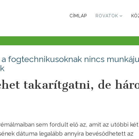
CÍMLAP
ROVATOK
KÖ
t, a fogtechnikusoknak nincs munkáju
ek
ehet takarítgatni, de há
 rémálmaiban sem fordult elő az, amit az utóbbi két
ének dátuma legalább annyira bevésődhetett az