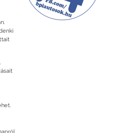
n.
ndenki
tait
,
ásait
ehet.
napról