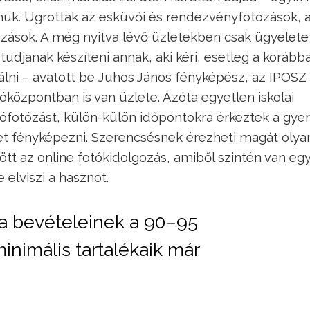
lmuk. Ugrottak az esküvői és rendezvényfotózások, 
zások. A még nyitva lévő üzletekben csak ügyelete
tudjanak készíteni annak, aki kéri, esetleg a korább
álni – avatott be Juhos János fényképész, az IPOSZ
óközpontban is van üzlete. Azóta egyetlen iskolai
lófotózást, külön-külön időpontokra érkeztek a gye
őket fényképezni. Szerencsésnek érezheti magát olya
t az online fotókidolgozás, amiből szintén van egy
 elviszi a hasznot.
ma bevételeinek a 90–95
minimális tartalékaik már