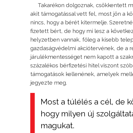
Takarékon dolgoznak, csökkentett mu
akit támogatással vett fel, most jön a 
nincs, hogy a bérét kitermelje. Szeretn
fizetett bért, de hogy mi lesz a követk
helyzetben vannak, főleg a kisebb telep
gazdaságvédelmi akciótervének, de a ré
járulékmentességet nem kapott a szakm
százalékos bérfizetési hitel viszont szó
támogatások kellenének, amelyek mellet
jegyezte meg.
Most a túlélés a cél, de 
hogy milyen új szolgáltat
magukat.