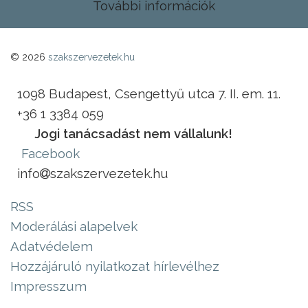
További információk
© 2026
szakszervezetek.hu
1098 Budapest, Csengettyű utca 7. II. em. 11.
+36 1 3384 059
Jogi tanácsadást nem vállalunk!
Facebook
info
szakszervezetek.hu
RSS
Moderálási alapelvek
Adatvédelem
Hozzájáruló nyilatkozat hírlevélhez
Impresszum