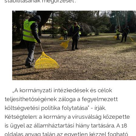
stabilitásának megőrzését”.
„A kormányzati intézkedések és célok
teljesíthetőségének záloga a fegyelmezett
költségvetési politika folytatása” - írják.
Kétségtelen: a kormány a vírusválság közepette
is ügyel az államháztartási hiány tartására. A 18
oldalas anyag talán az egyetlen kézzel fogható