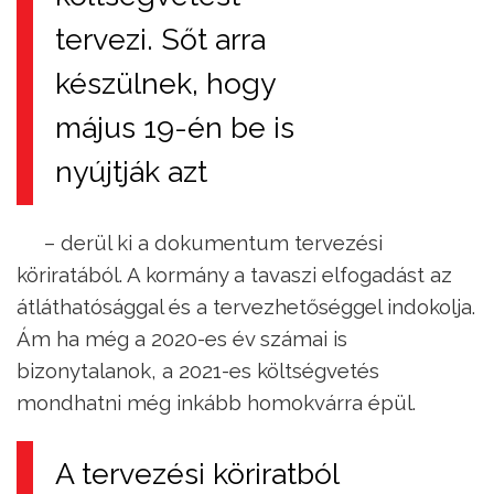
tervezi. Sőt arra
készülnek, hogy
május 19-én be is
nyújtják azt
– derül ki a dokumentum tervezési
köriratából. A kormány a tavaszi elfogadást az
átláthatósággal és a tervezhetőséggel indokolja.
Ám ha még a 2020-es év számai is
bizonytalanok, a 2021-es költségvetés
mondhatni még inkább homokvárra épül.
A tervezési köriratból