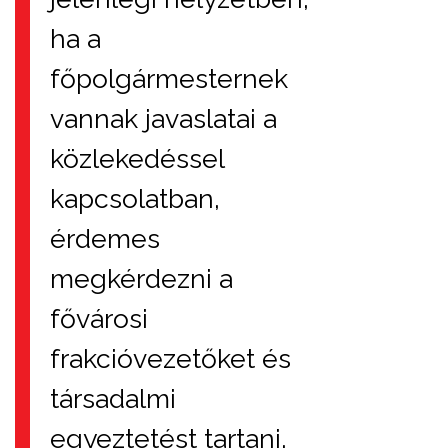
ha a
főpolgármesternek
vannak javaslatai a
közlekedéssel
kapcsolatban,
érdemes
megkérdezni a
fővárosi
frakcióvezetőket és
társadalmi
egyeztetést tartani.