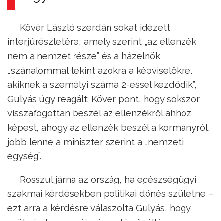
Kövér László szerdán sokat idézett
interjúrészletére, amely szerint „az ellenzék
nem a nemzet része” és a házelnök
„szánalommal tekint azokra a képviselőkre,
akiknek a személyi száma 2-essel kezdődik”,
Gulyás úgy reagált: Kövér pont, hogy sokszor
visszafogottan beszél az ellenzékről ahhoz
képest, ahogy az ellenzék beszél a kormányról,
jobb lenne a miniszter szerint a „nemzeti
egység”.
Rosszul járna az ország, ha egészségügyi
szakmai kérdésekben politikai dönés születne –
ezt arra a kérdésre válaszolta Gulyás, hogy