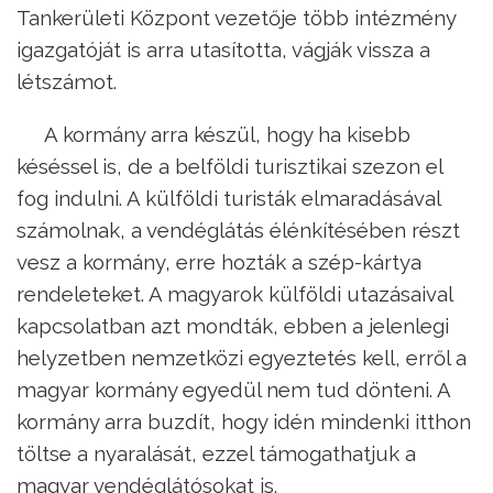
Tankerületi Központ vezetője több intézmény
igazgatóját is arra utasította, vágják vissza a
létszámot.
A kormány arra készül, hogy ha kisebb
késéssel is, de a belföldi turisztikai szezon el
fog indulni. A külföldi turisták elmaradásával
számolnak, a vendéglátás élénkítésében részt
vesz a kormány, erre hozták a szép-kártya
rendeleteket. A magyarok külföldi utazásaival
kapcsolatban azt mondták, ebben a jelenlegi
helyzetben nemzetközi egyeztetés kell, erről a
magyar kormány egyedül nem tud dönteni. A
kormány arra buzdít, hogy idén mindenki itthon
töltse a nyaralását, ezzel támogathatjuk a
magyar vendéglátósokat is.