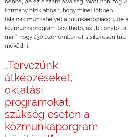
benne, de ez a szám a válság miatt nőni fog. A
kormány bízik abban, hogy minél többen
találnak munkahelyet a munkaerőpiacon, de a
közmunkaprogram bővíthető, és „bizonytotta
már”, hogy 230 ezer emberrel is sikeresen tud
működni.
„Tervezünk
átképzéseket,
oktatási
programokat,
szükség esetén a
közmunkaporgram