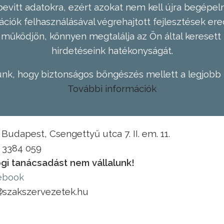
evitt adatokra, ezért azokat nem kell újra begépel
ációk felhasználásával végrehajtott fejlesztések 
működjön, könnyen megtalálja az Ön által keresett 
hirdetéseink hatékonyságát.
nk, hogy biztonságos böngészés mellett a legjobb 
További információk
Budapest, Csengettyű utca 7. II. em. 11.
1 3384 059
gi tanácsadást nem vállalunk!
ebook
szakszervezetek.hu