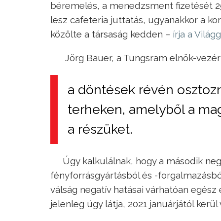
béremelés, a menedzsment fizetését 2
lesz cafeteria juttatás, ugyanakkor a k
közölte a társaság kedden –
írja a Vilá
Jörg Bauer, a Tungsram elnök-vezér
a döntések révén osztozn
terheken, amelyből a mag
a részüket.
Úgy kalkulálnak, hogy a második ne
fényforrásgyártásból és -forgalmazásbó
válság negatív hatásai várhatóan egész 
jelenleg úgy látja, 2021 januárjától kerül