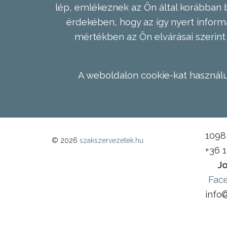
lép, emlékeznek az Ön által korábban b
érdekében, hogy az így nyert inform
mértékben az Ön elvárásai szerint 
A weboldalon cookie-kat használu
1098 
© 2026
szakszervezetek.hu
+36 
Jo
Fac
info