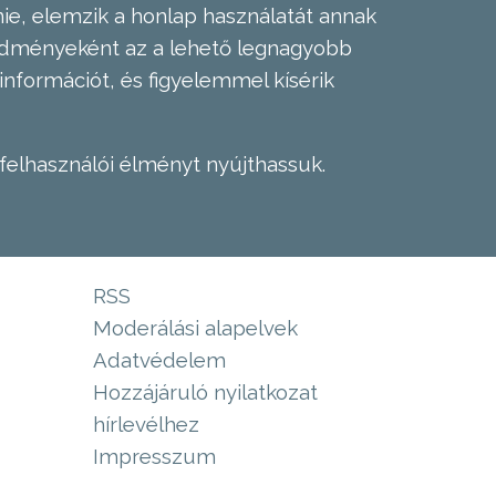
nie, elemzik a honlap használatát annak
eredményeként az a lehető legnagyobb
információt, és figyelemmel kísérik
felhasználói élményt nyújthassuk.
RSS
Moderálási alapelvek
Adatvédelem
Hozzájáruló nyilatkozat
hírlevélhez
Impresszum