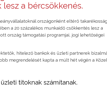
k lesz a bércsökkenés.
leányvállalatoknál országonként eltérő takarékosság
ében a 20 százalékos munkaidő csökkentés lesz a
tt ország támogatási programjai, jogi lehetőségei
ektetők, hitelező bankok és üzleti partnerek bizalmá
obb megrendelését kapta a múlt hét végén a Közel
üzleti titoknak számítanak.