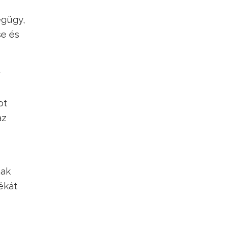
égügy,
se és
ot
az
nak
ékát