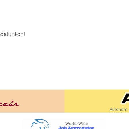
ldalunkon!
Autonóm É