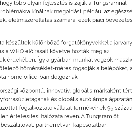
ogy több olyan fejlesztés is zajlik a Tungsramnál,
 problémákra kínálnak megoldást például az egészs
k, élelmiszerellátás számára, ezek piaci bevezeté
a készültek különböző forgatókönyvekkel a járvány
és a WHO előírásait követve hozták meg az
ek érdekében. Így a gyárban munkát végzők maszk
 kötelező hőmérséklet-mérés fogadják a belépőket, 
óta home office-ban dolgoznak.
rszági központú, innovatív, globális márkaként tért
nyforrásüzletágának és globális autólámpa ágazatá
zottat foglalkoztató vállalat termékeinek 95 százal
elen értékesítési hálózata révén. A Tungsram öt
eszállítóval, partnerrel van kapcsolatban.