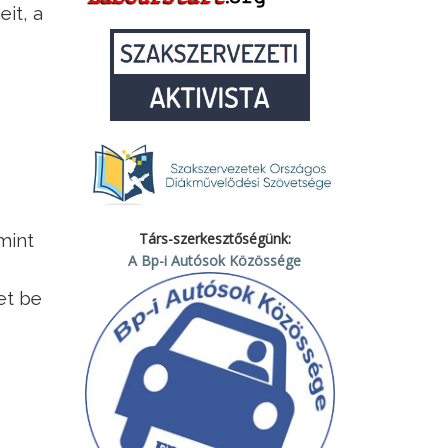
it, a
mint
Társ-szerkesztőségünk:
A Bp-i Autósok Közössége
et be