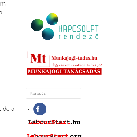
em
a –
, de a