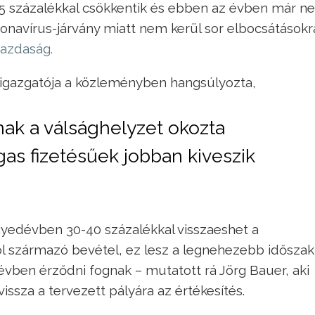
5 százalékkal csökkentik és ebben az évben már n
oronavírus-járvány miatt nem kerül sor elbocsátásokr
ggazdaság.
igazgatója a közleményben hangsúlyozta,
ak a válsághelyzet okozta
as fizetésűek jobban kiveszik
gyedévben 30-40 százalékkal visszaeshet a
l származó bevétel, ez lesz a legnehezebb időszak
évben érződni fognak – mutatott rá Jörg Bauer, aki
 vissza a tervezett pályára az értékesítés.