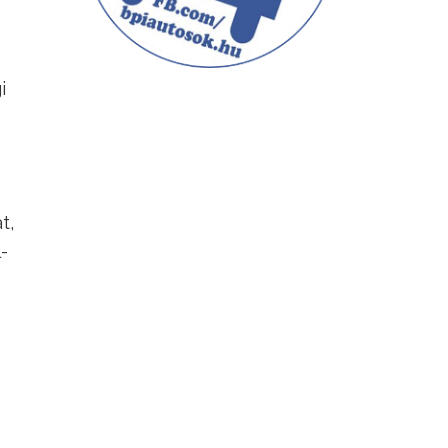
i
t,
-