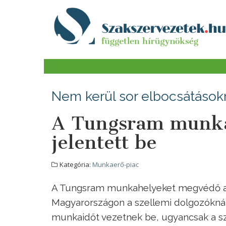
Nem kerül sor elbocsátások
A Tungsram munka
jelentett be
Kategória:
Munkaerő-piac
A Tungsram munkahelyeket megvédő akc
Magyarországon a szellemi dolgozóknál 
munkaidőt vezetnek be, ugyancsak a sze