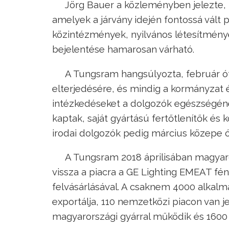
Jörg Bauer a közleményben jelezte, h
amelyek a járvány idején fontossá vált
közintézmények, nyilvános létesítménye
bejelentése hamarosan várható.
A Tungsram hangsúlyozta, február ót
elterjedésére, és mindig a kormányzat 
intézkedéseket a dolgozók egészségén
kaptak, saját gyártású fertőtlenítők és
irodai dolgozók pedig március közepe 
A Tungsram 2018 áprilisában magyaro
vissza a piacra a GE Lighting EMEAT fé
felvásárlásával. A csaknem 4000 alkalma
exportálja, 110 nemzetközi piacon van j
magyarországi gyárral működik és 1600 b