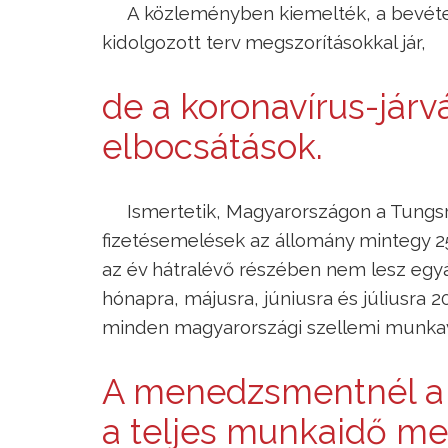
A közleményben kiemelték, a bevételk
kidolgozott terv megszorításokkal jár,
de a koronavírus-jár
elbocsátások.
Ismertetik, Magyarországon a Tungsr
fizetésemelések az állomány mintegy 25
az év hátralévő részében nem lesz egyált
hónapra, májusra, júniusra és júliusra 
minden magyarországi szellemi munkav
A menedzsmentnél a 
a teljes munkaidő meg