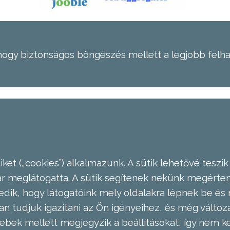
hogy biztonságos böngészés mellett a legjobb felh
ket („cookies”) alkalmazunk. A sütik lehetővé teszik
meglátogatta. A sütik segítenek nekünk megérteni
dik, hogy látogatóink mely oldalakra lépnek be és 
n tudjuk igazítani az Ön igényeihez, és még válto
ebek mellett megjegyzik a beállításokat, így nem kel