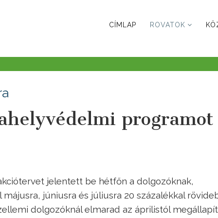
CÍMLAP
ROVATOK
KÖ
ra
helyvédelmi programot
iótervet jelentett be hétfőn a dolgozóknak,
májusra, júniusra és júliusra 20 százalékkal rövide
llemi dolgozóknál elmarad az áprilistól megállapít