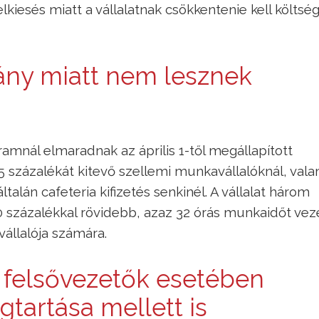
iesés miatt a vállalatnak csökkentenie kell költsége
vány miatt nem lesznek
amnál elmaradnak az április 1-től megállapított
 százalékát kitevő szellemi munkavállalóknál, vala
alán cafeteria kifizetés senkinél. A vállalat három
20 százalékkal rövidebb, azaz 32 órás munkaidőt vez
állalója számára.
felsővezetők esetében
tartása mellett is