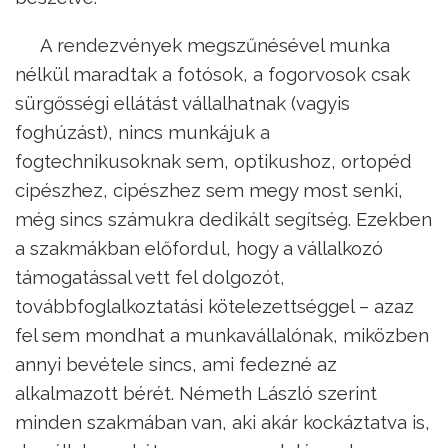
A rendezvények megszűnésével munka
nélkül maradtak a fotósok, a fogorvosok csak
sürgősségi ellátást vállalhatnak (vagyis
foghúzást), nincs munkájuk a
fogtechnikusoknak sem, optikushoz, ortopéd
cipészhez, cipészhez sem megy most senki,
még sincs számukra dedikált segítség. Ezekben
a szakmákban előfordul, hogy a vállalkozó
támogatással vett fel dolgozót,
továbbfoglalkoztatási kötelezettséggel – azaz
fel sem mondhat a munkavállalónak, miközben
annyi bevétele sincs, ami fedezné az
alkalmazott bérét. Németh László szerint
minden szakmában van, aki akár kockáztatva is,