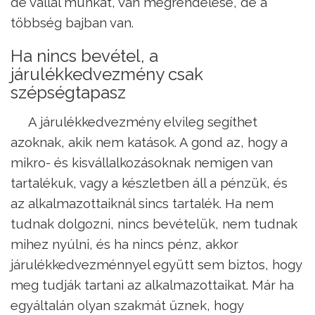
de vállal munkát, van megrendelése, de a
többség bajban van.
Ha nincs bevétel, a
járulékkedvezmény csak
szépségtapasz
A járulékkedvezmény elvileg segíthet
azoknak, akik nem katások. A gond az, hogy a
mikro- és kisvállalkozásoknak nemigen van
tartalékuk, vagy a készletben áll a pénzük, és
az alkalmazottaiknál sincs tartalék. Ha nem
tudnak dolgozni, nincs bevételük, nem tudnak
mihez nyúlni, és ha nincs pénz, akkor
járulékkedvezménnyel együtt sem biztos, hogy
meg tudják tartani az alkalmazottaikat. Már ha
egyáltalán olyan szakmát űznek, hogy