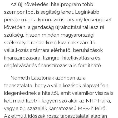
Az új növekedési hitelprogram több
szempontból is segítség lehet. Leginkább
persze majd a koronavírus-járvány lecsengését
követően, a gazdaság újraindításánál lesz rá
szükség, hiszen minden magyarországi
székhellyel rendelkező kkv-nak számító
vállalkozás számára elérhető, beruházások
finanszírozására, lízingre, hitelkiváltásra és
cégfelvásárlás finanszírozásra is fordítható.
Németh Lászlónak azonban az a
tapasztalata, hogy a vállalkozások alapvetően
idegenkednek a hiteltől, amit valamikor vissza is
kell majd fizetni, legyen szó akár az NHP Hajrá,
vagy a 0,1 százalék kamatozású MFB-hitelről.
Az elmúlt időszak rossz tapasztalatai alapján