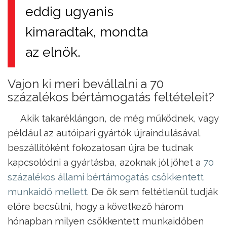
eddig ugyanis
kimaradtak, mondta
az elnök.
Vajon ki meri bevállalni a 70
százalékos bértámogatás feltételeit?
Akik takaréklángon, de még működnek, vagy
például az autóipari gyártók újraindulásával
beszállítóként fokozatosan újra be tudnak
kapcsolódni a gyártásba, azoknak jól jöhet a
70
százalékos állami bértámogatás csökkentett
munkaidő mellett
. De ők sem feltétlenül tudják
előre becsülni, hogy a következő három
hónapban milyen csökkentett munkaidőben