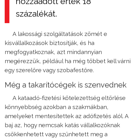
hozzáadott érték 18
százalékát.
A lakossági szolgáltatások zömét e
kisvállalkozások biztosítják, és ha
megfogyatkoznak, azt mindannyian
megérezzük, például ha még többet kell várni
egy szerelőre vagy szobafestőre.
Még a takarítócégek is szenvednek
A kataadó-fizetési kötelezettség eltörlése
könnyebbség azokban a szakmákban,
amelyeket mentesítettek az adófizetés alól. A
baj az, hogy nemcsak katás vállalkozóknak
csökkenhetett vagy szűnhetett meg a