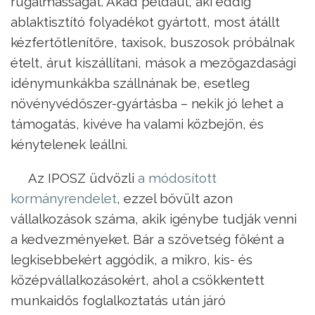
rugalmasságát. Akad például, aki eddig
ablaktisztító folyadékot gyártott, most átállt
kézfertőtlenítőre, taxisok, buszosok próbálnak
ételt, árut kiszállítani, mások a mezőgazdasági
idénymunkákba szállnának be, esetleg
növényvédőszer-gyártásba – nekik jó lehet a
támogatás, kivéve ha valami közbejön, és
kénytelenek leállni.
Az IPOSZ üdvözli
a módosított
kormányrendelet
, ezzel bővült azon
vállalkozások száma, akik igénybe tudják venni
a kedvezményeket. Bár a szövetség főként a
legkisebbekért aggódik, a mikro, kis- és
középvállalkozásokért, ahol a csökkentett
munkaidős foglalkoztatás után járó