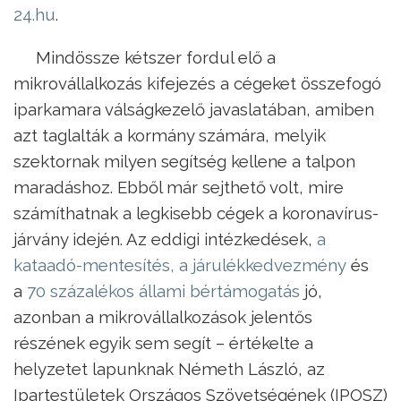
24.hu
.
Mindössze kétszer fordul elő a
mikrovállalkozás kifejezés a cégeket összefogó
iparkamara válságkezelő javaslatában, amiben
azt taglalták a kormány számára, melyik
szektornak milyen segítség kellene a talpon
maradáshoz. Ebből már sejthető volt, mire
számíthatnak a legkisebb cégek a koronavírus-
járvány idején. Az eddigi intézkedések,
a
kataadó-mentesítés, a járulékkedvezmény
és
a
70 százalékos állami bértámogatás
jó,
azonban a mikrovállalkozások jelentős
részének egyik sem segít – értékelte a
helyzetet lapunknak Németh László, az
Ipartestületek Országos Szövetségének (IPOSZ)