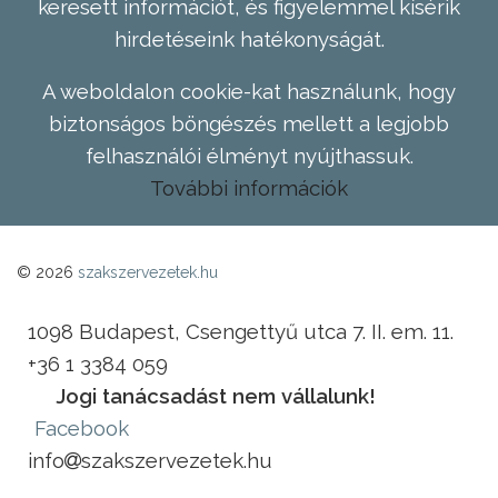
keresett információt, és figyelemmel kísérik
hirdetéseink hatékonyságát.
A weboldalon cookie-kat használunk, hogy
biztonságos böngészés mellett a legjobb
felhasználói élményt nyújthassuk.
További információk
© 2026
szakszervezetek.hu
1098 Budapest, Csengettyű utca 7. II. em. 11.
+36 1 3384 059
Jogi tanácsadást nem vállalunk!
Facebook
info
szakszervezetek.hu