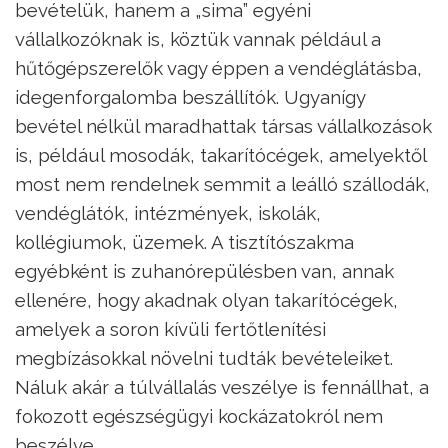
bevételük, hanem a „sima” egyéni
vállalkozóknak is, köztük vannak például a
hűtőgépszerelők vagy éppen a vendéglátásba,
idegenforgalomba beszállítók. Ugyanígy
bevétel nélkül maradhattak társas vállalkozások
is, például mosodák, takarítócégek, amelyektől
most nem rendelnek semmit a leálló szállodák,
vendéglátók, intézmények, iskolák,
kollégiumok, üzemek. A tisztítószakma
egyébként is zuhanórepülésben van, annak
ellenére, hogy akadnak olyan takarítócégek,
amelyek a soron kívüli fertőtlenítési
megbízásokkal növelni tudták bevételeiket.
Náluk akár a túlvállalás veszélye is fennállhat, a
fokozott egészségügyi kockázatokról nem
beszélve.