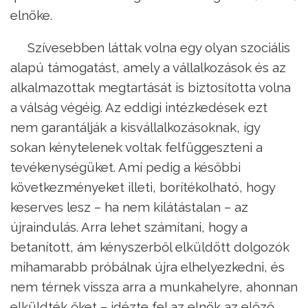
elnöke.
Szívesebben láttak volna egy olyan szociális
alapú támogatást, amely a vállalkozások és az
alkalmazottak megtartását is biztosította volna
a válság végéig. Az eddigi intézkedések ezt
nem garantálják a kisvállalkozásoknak, így
sokan kénytelenek voltak felfüggeszteni a
tevékenységüket. Ami pedig a későbbi
következményeket illeti, borítékolható, hogy
keserves lesz – ha nem kilátástalan – az
újraindulás. Arra lehet számítani, hogy a
betanított, ám kényszerből elküldött dolgozók
mihamarabb próbálnak újra elhelyezkedni, és
nem térnek vissza arra a munkahelyre, ahonnan
elküldték őket – idézte fel az elnök az előző