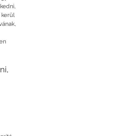
kedni,
 kerül
vának,
sen
ni,