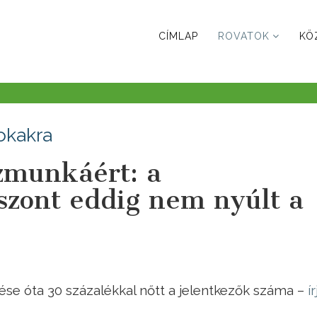
CÍMLAP
ROVATOK
KÖ
okakra
zmunkáért: a
szont eddig nem nyúlt a
örése óta 30 százalékkal nőtt a jelentkezők száma –
í