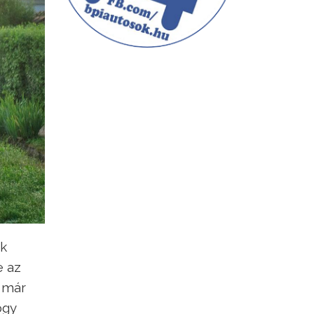
ok
e az
y már
ogy