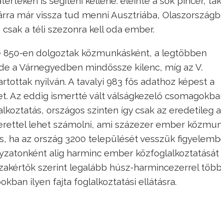
érteken is segíteni kellene: eleinte a sok pincér, tak
rra már vissza tud menni Ausztriába, Olaszországb
 csak a téli szezonra kell oda ember.
e 850-en dolgoztak közmunkásként, a legtöbben
 de a Várnegyedben mindössze kilenc, míg az V.
rtottak nyilván. A tavalyi 983 fős adathoz képest a
et. Az eddig ismertté vált válságkezelő csomagokba
koztatás, országos szinten így csak az eredetileg a
 kerettel lehet számolni, ami százezer ember közmu
s, ha az ország 3200 települését vesszük figyelemb
yzatonként alig harminc ember közfoglalkoztatását 
szakértők szerint legalább húsz-harmincezerrel töb
ban ilyen fajta foglalkoztatási ellátásra.