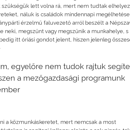
k szükségük lett volna rá, mert nem tudtak elhelyez
ereteket, náluk is családok mindennapi megélhetése
ánypárti érzelmű faluvezető arról beszélt a Népsza
zte neki, megszűnt vagy megszűnik a munkahelye, s
edig itt óriási gondot jelent, hiszen jelenleg össze
–
m, egyelőre nem tudok rajtuk segíte
iszen a mezőgazdasági programunk
 ember
ni a közmunkáskeretet, mert nemcsak a most