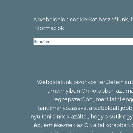
A weboldalon cookie-kat használunk, 
információk
Rendben
Weboldalunk bizonyos területein süti
amennyiben Ön korábban azt már 
legnépszerűbb, mert látni enge
tanulmányozásával a weboldalt jobba
nyújtani Önnek azáltal, hogy a sütik egy
lép, emlékeznek az Ön által korábban b