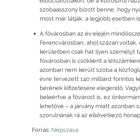
elbocsátottakon, de a külföldről hazat
szobaasszony bízott benne, hogy nyá
most már látják, a legjobb esetben is
A fővárosban az év elején mindössz
Ferencvárosban, ahol százan voltak,
kerületben csak hat ilyen személyt ta
fővárosban is csökkent a létszámker
azonban nem került szóba a közfoglal
évre tervezett 140 milliárd forintos
bérének kifizetésére elegendő. Vagyi
beleértve a fővárost is, ez önkormán
lehetővé – a járvány miatt azonban 
szorulnának rá az elkövetkező hónapok
Forrás:
Népszava