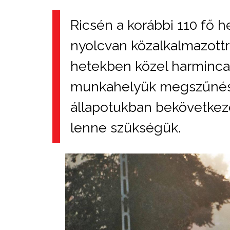
Ricsén a korábbi 110 fő h
nyolcvan közalkalmazottra
hetekben közel harmincan
munkahelyük megszűnés
állapotukban bekövetkeze
lenne szükségük.