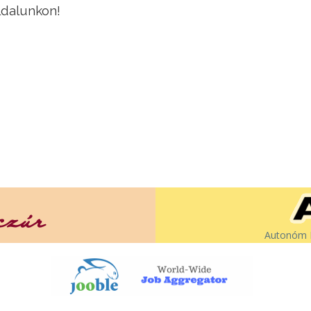
ldalunkon!
Autonóm É