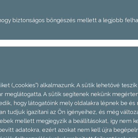
hogy biztonságos böngészés mellett a legjobb felh
ket („cookies”) alkalmazunk. A sütik lehetővé teszik
meglátogatta. A sütik segítenek nekünk megérteni
dik, hogy látogatóink mely oldalakra lépnek be és 
n tudjuk igazítani az Ön igényeihez, és még válto
ebek mellett megjegyzik a beállításokat, így nem kel
evitt adatokra, ezért azokat nem kell újra begépel