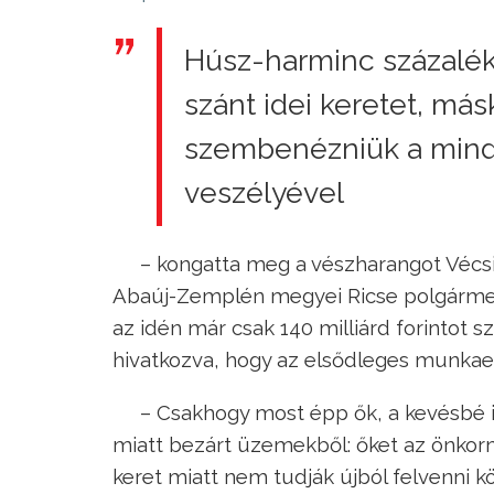
Húsz-harminc százalék
szánt idei keretet, m
szembenézniük a mind
veszélyével
– kongatta meg a vészharangot Vécsi
Abaúj-Zemplén megyei Ricse polgármester
az idén már csak 140 milliárd forintot
hivatkozva, hogy az elsődleges munkaer
– Csakhogy most épp ők, a kevésbé is
miatt bezárt üzemekből: őket az önkor
keret miatt nem tudják újból felvenni k