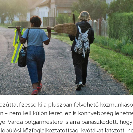
y ezúttal fizesse ki a pluszban felvehető közmunkás
n – nem kell külön keret, ez is könnyebbség lehetn
ei Várda polgármestere is arra panaszkodott, hog
lepülési közfoglalkoztatottsági kvótákat látszott, h