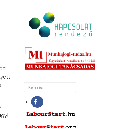
sod-
lyett
a
y
ügyi