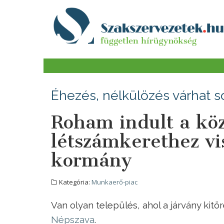
Éhezés, nélkülözés várhat s
Roham indult a kö
létszámkerethez vi
kormány
Kategória:
Munkaerő-piac
Van olyan település, ahol a járvány kit
Népszava
.