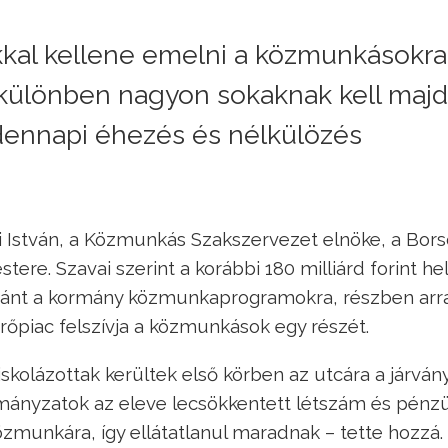
kal kellene emelni a közmunkásokra
áskülönben nagyon sokaknak kell majd
ennapi éhezés és nélkülözés
 István, a Közmunkás Szakszervezet elnöke, a Bor
e. Szavai szerint a korábbi 180 milliárd forint he
 szánt a kormány közmunkaprogramokra, részben arr
őpiac felszívja a közmunkások egy részét.
kolázottak kerültek első körben az utcára a járván
mányzatok az eleve lecsökkentett létszám és pénz
özmunkára, így ellátatlanul maradnak – tette hozzá.