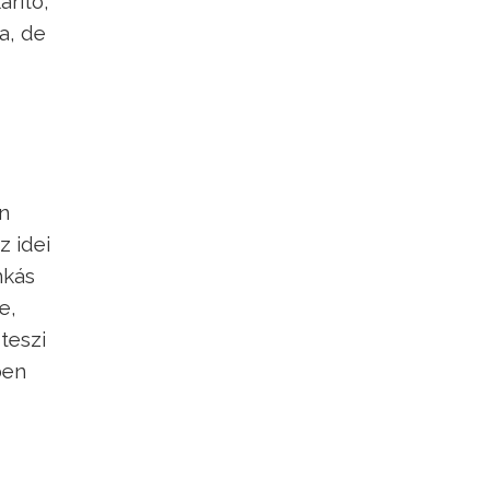
arító,
a, de
n
z idei
nkás
e,
teszi
ben