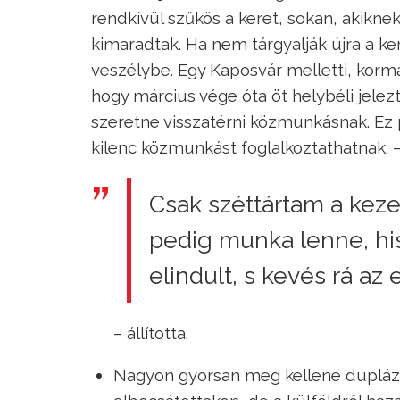
rendkívül szűkös a keret, sokan, akikne
kimaradtak. Ha nem tárgyalják újra a k
veszélybe. Egy Kaposvár melletti, korm
hogy március vége óta öt helybéli jele
szeretne visszatérni közmunkásnak. Ez p
kilenc közmunkást foglalkoztathatnak. 
Csak széttártam a keze
pedig munka lenne, h
elindult, s kevés rá az
– állította.
Nagyon gyorsan meg kellene dupláz