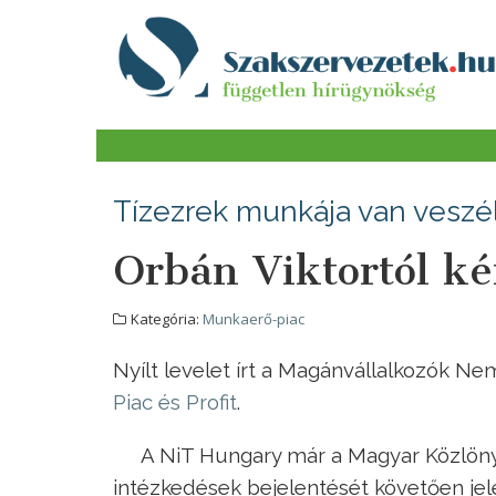
Tízezrek munkája van veszé
Orbán Viktortól ké
Kategória:
Munkaerő-piac
Nyílt levelet írt a Magánvállalkozók N
Piac és Profit
.
A NiT Hungary már a Magyar Közlön
intézkedések bejelentését követően jele