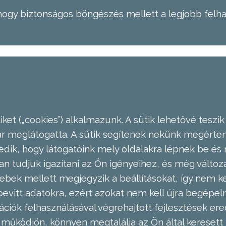
hogy biztonságos böngészés mellett a legjobb felh
ket („cookies”) alkalmazunk. A sütik lehetővé teszik
meglátogatta. A sütik segítenek nekünk megérteni
dik, hogy látogatóink mely oldalakra lépnek be és 
n tudjuk igazítani az Ön igényeihez, és még válto
ebek mellett megjegyzik a beállításokat, így nem kel
evitt adatokra, ezért azokat nem kell újra begépel
ációk felhasználásával végrehajtott fejlesztések 
működjön, könnyen megtalálja az Ön által keresett 