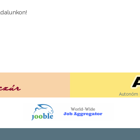
ldalunkon!
Autonóm É