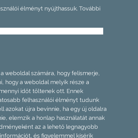
asználói élményt nyújthassuk.
További
 a weboldal számára, hogy felismerje,
, hogy a weboldal melyik része a
mennyi időt töltenek ott. Ennek
zatosabb felhasználói élményt tudunk
l azokat újra bevinnie, ha egy új oldalra
nie, elemzik a honlap használatát annak
eredményeként az a lehető legnagyobb
információt, és figyelemmel kísérik