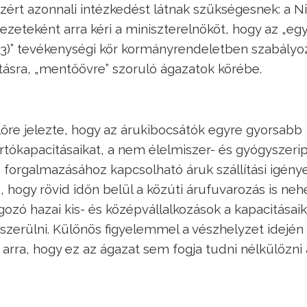
rt azonnali intézkedést látnak szükségesnek: a N
zeteként arra kéri a miniszterelnököt, hogy az „eg
9.3)” tevékenységi kör kormányrendeletben szabályo
atásra, „mentőövre” szoruló ágazatok körébe.
lőre jelezte, hogy az árukibocsátók egyre gyorsabb
ártókapacitásaikat, a nem élelmiszer- és gyógyszerip
z, forgalmazásához kapcsolható áruk szállítási igény
 hogy rövid időn belül a közúti árufuvarozás is neh
gozó hazai kis- és középvállalkozások a kapacitásaik
szerülni. Különös figyelemmel a vészhelyzet idején
ni arra, hogy ez az ágazat sem fogja tudni nélkülözni 