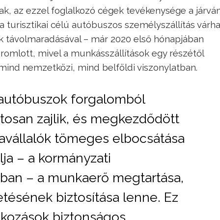
ak, az ezzel foglalkozó cégek tevékenysége a járvá
a turisztikai célú autóbuszos személyszállítás várh
ok távolmaradásával – már 2020 első hónapjában
 romlott, mivel a munkásszállítások egy részétől
, mind nemzetközi, mind belföldi viszonylatban.
 autóbuszok forgalomból
tosan zajlik, és megkezdődött
vállalók tömeges elbocsátása
lja – a kormányzati
gban – a munkaerő megtartása,
tésének biztosítása lenne. Ez
alkozások biztonságos