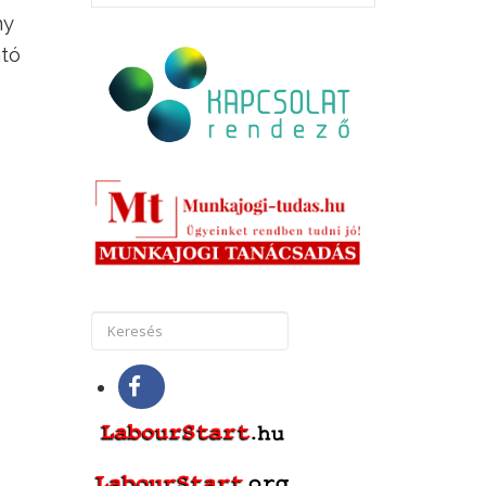
ny
ató