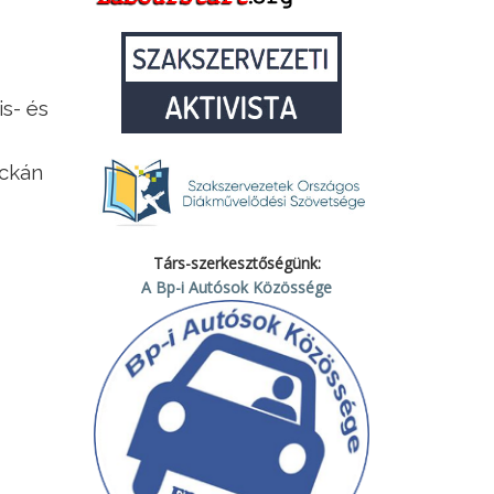
s- és
ckán
Társ-szerkesztőségünk:
A Bp-i Autósok Közössége