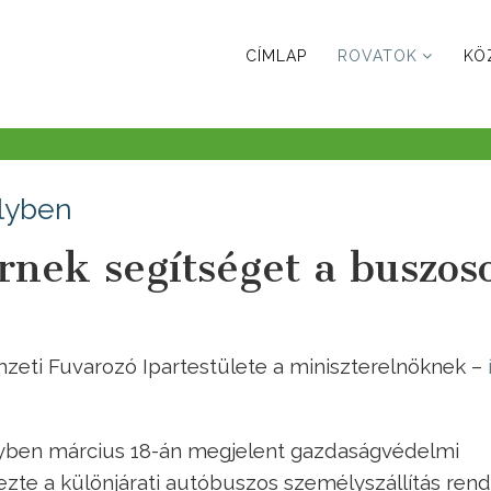
CÍMLAP
ROVATOK
KÖ
lyben
rnek segítséget a buszos
emzeti Fuvarozó Ipartestülete a miniszterelnöknek –
yben március 18-án megjelent gazdaságvédelmi
zte a különjárati autóbuszos személyszállítás rend