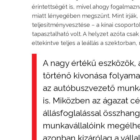
érintettségét is, mivel ahogy fogalmazn
miatt lényegében megszűnt. Mint írják, 
teljesítményvesztése – a kínai csoport
tapasztalható volt. A helyzet azóta csak
eltekintve teljes a leállás a szektorban
A nagy értékű eszközök,
történő kivonása folyama
az autóbuszvezető munka
is. Miközben az ágazat cé
állásfoglalással összhan
munkavállalóink megélhe
azonban kizárólag a váll