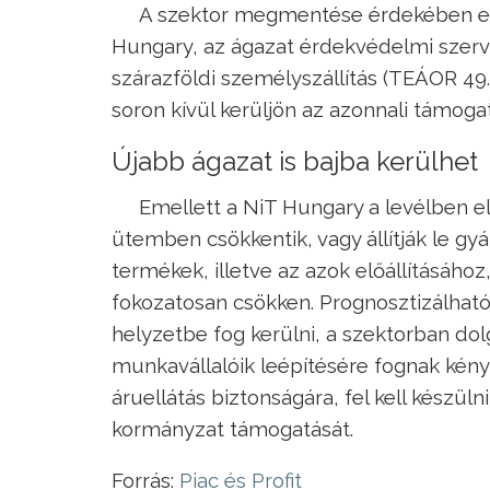
A szektor megmentése érdekében ezé
Hungary, az ágazat érdekvédelmi szerve
szárazföldi személyszállítás (TEÁOR 4
soron kívül kerüljön az azonnali támog
Újabb ágazat is bajba kerülhet
Emellett a NiT Hungary a levélben e
ütemben csökkentik, vagy állítják le gy
termékek, illetve az azok előállításáho
fokozatosan csökken. Prognosztizálható,
helyzetbe fog kerülni, a szektorban dol
munkavállalóik leépítésére fognak kény
áruellátás biztonságára, fel kell készül
kormányzat támogatását.
Forrás:
Piac és Profit