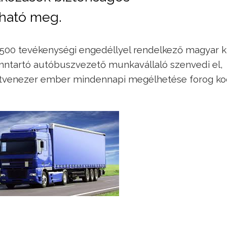
tható meg.
500 tevékenységi engedéllyel rendelkező magyar ki
enntartó autóbuszvezető munkavállaló szenvedi el,
tvenezer ember mindennapi megélhetése forog ko