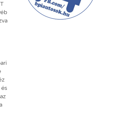
iT
yéb
zva
ari
e
éz
 és
 az
a