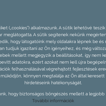
ket („cookies”) alkalmazunk. A sütik lehetővé teszik
meglátogatta. A sütik segítenek nekünk megérteni
dik, hogy látogatóink mely oldalakra lépnek be és 
n tudjuk igazítani az Ön igényeihez, és még válto
ebek mellett megjegyzik a beállításokat, így nem kel
evitt adatokra, ezért azokat nem kell újra begépel
ációk felhasználásával végrehajtott fejlesztések 
működjön, könnyen megtalálja az Ön által keresett 
hirdetéseink hatékonyságát.
nk, hogy biztonságos böngészés mellett a legjobb 
További információk