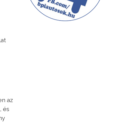
lat
en az
, és
ny