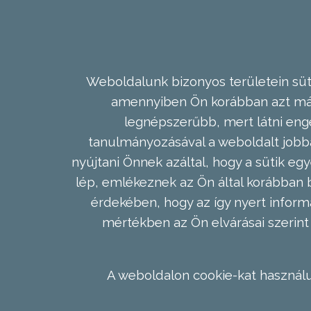
Weboldalunk bizonyos területein süti
amennyiben Ön korábban azt már 
legnépszerűbb, mert látni enge
tanulmányozásával a weboldalt jobba
nyújtani Önnek azáltal, hogy a sütik egy
lép, emlékeznek az Ön által korábban b
érdekében, hogy az így nyert inform
mértékben az Ön elvárásai szerint 
A weboldalon cookie-kat használu