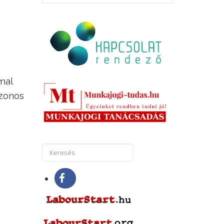
mal
azonos