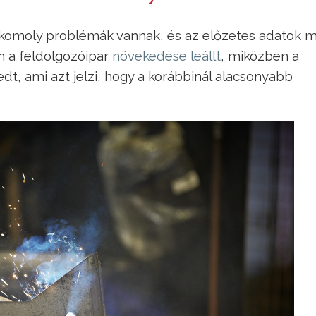
 komoly problémák vannak, és az előzetes adatok m
an a feldolgozóipar
növekedése leállt
, miközben a
yedt, ami azt jelzi, hogy a korábbinál alacsonyabb