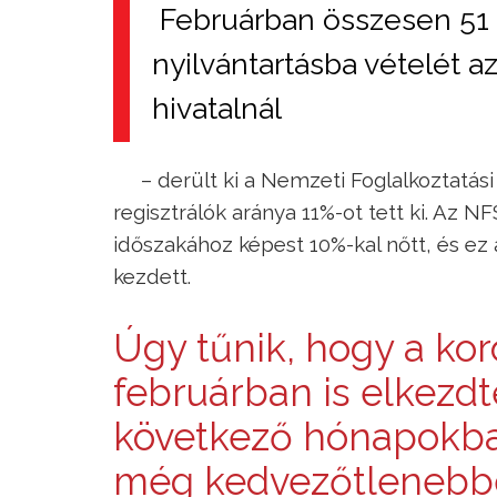
Februárban összesen 51 e
nyilvántartásba vételét az 
hivatalnál
– derült ki a Nemzeti Foglalkoztatás
regisztrálók aránya 11%-ot tett ki. Az 
időszakához képest 10%-kal nőtt, és ez
kezdett.
Úgy tűnik, hogy a ko
februárban is elkezdte
következő hónapokba
még kedvezőtlenebbé 