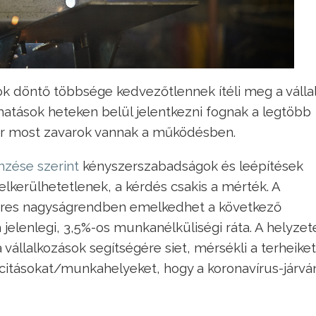
ok döntő többsége kedvezőtlennek ítéli meg a válla
v hatások heteken belül jelentkezni fognak a legtöbb
ár most zavarok vannak a működésben.
zése szerint
kényszerszabadságok és leépítések
lkerülhetetlenek, a kérdés csakis a mérték. A
res nagyságrendben emelkedhet a következő
lenlegi, 3,5%-os munkanélküliségi ráta. A helyzet
vállalkozások segítségére siet, mérsékli a terheiket
citásokat/munkahelyeket, hogy a koronavírus-járvá