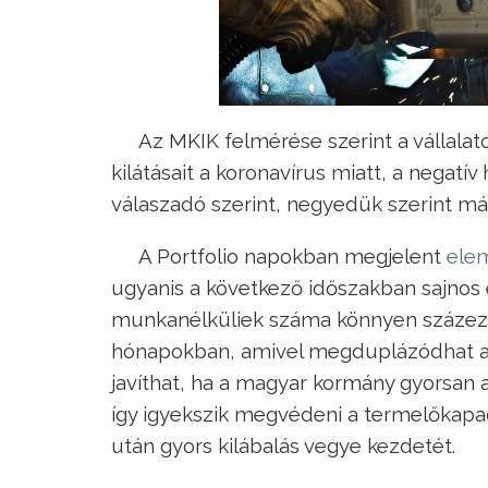
Az MKIK felmérése szerint a vállalat
kilátásait a koronavírus miatt, a negatí
válaszadó szerint, negyedük szerint m
A Portfolio napokban megjelent
elem
ugyanis a következő időszakban sajnos e
munkanélküliek száma könnyen százez
hónapokban, amivel megduplázódhat a je
javíthat, ha a magyar kormány gyorsan a 
így igyekszik megvédeni a termelőkapa
után gyors kilábalás vegye kezdetét.