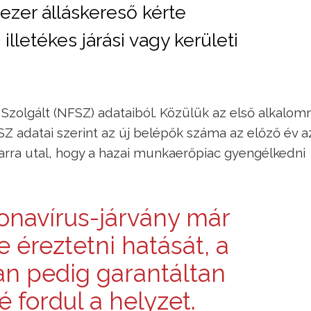
zer álláskereső kérte
illetékes járási vagy kerületi
i Szolgált (NFSZ) adataiból. Közülük az első alkalom
NFSZ adatai szerint az új belépők száma az előző év 
 arra utal, hogy a hazai munkaerőpiac gyengélkedni
ronavírus-járvány már
 éreztetni hatását, a
n pedig garantáltan
fordul a helyzet.