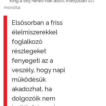
King a Sky News-nak adott interjúban
azt
mondta
:
Elsősorban a friss
élelmiszerekkel
foglalkozó
részlegeket
fenyegeti az a
veszély, hogy napi
működésük
akadozhat, ha
dolgozóik nem