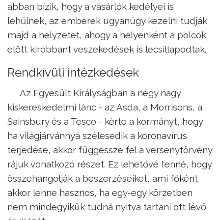
abban bízik, hogy a vásárlók kedélyei is
lehűlnek, az emberek ugyanúgy kezelni tudják
majd a helyzetet, ahogy a helyenként a polcok
előtt kirobbant veszekedések is lecsillapodtak.
Rendkívüli intézkedések
Az Egyesült Királyságban a négy nagy
kiskereskedelmi lánc - az Asda, a Morrisons, a
Sainsbury és a Tesco - kérte a kormányt, hogy
ha világjárvánnyá szélesedik a koronavírus
terjedése, akkor függessze fel a versenytörvény
rájuk vonatkozó részét. Ez lehetővé tenné, hogy
összehangolják a beszerzéseiket, ami főként
akkor lenne hasznos, ha egy-egy körzetben
nem mindegyikük tudná nyitva tartani ott lévő