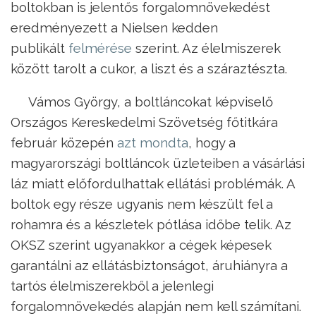
boltokban is jelentős forgalomnövekedést
eredményezett a Nielsen kedden
publikált
felmérése
szerint. Az élelmiszerek
között tarolt a cukor, a liszt és a száraztészta.
Vámos György, a boltláncokat képviselő
Országos Kereskedelmi Szövetség főtitkára
február közepén
azt mondta
, hogy a
magyarországi boltláncok üzleteiben a vásárlási
láz miatt előfordulhattak ellátási problémák. A
boltok egy része ugyanis nem készült fel a
rohamra és a készletek pótlása időbe telik. Az
OKSZ szerint ugyanakkor a cégek képesek
garantálni az ellátásbiztonságot, áruhiányra a
tartós élelmiszerekből a jelenlegi
forgalomnövekedés alapján nem kell számítani.