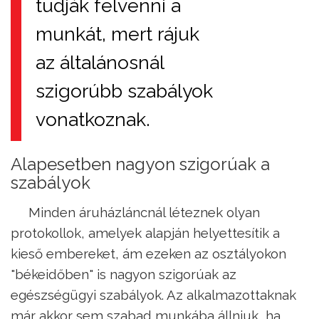
tudják felvenni a
munkát, mert rájuk
az általánosnál
szigorúbb szabályok
vonatkoznak.
Alapesetben nagyon szigorúak a
szabályok
Minden áruházláncnál léteznek olyan
protokollok, amelyek alapján helyettesítik a
kieső embereket, ám ezeken az osztályokon
"békeidőben" is nagyon szigorúak az
egészségügyi szabályok. Az alkalmazottaknak
már akkor sem szabad munkába állniuk, ha