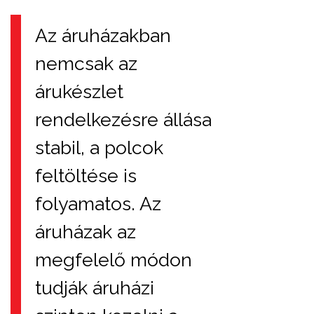
Az áruházakban
nemcsak az
árukészlet
rendelkezésre állása
stabil, a polcok
feltöltése is
folyamatos. Az
áruházak az
megfelelő módon
tudják áruházi