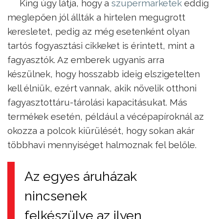
King úgy látja, hogy a
szupermarketek
eddig
meglepően jól állták a hirtelen megugrott
keresletet, pedig az még esetenként olyan
tartós fogyasztási cikkeket is érintett, mint a
fagyasztók. Az emberek ugyanis arra
készülnek, hogy hosszabb ideig elszigetelten
kell élniük, ezért vannak, akik növelik otthoni
fagyasztottáru-tárolási kapacitásukat. Más
termékek esetén, például a vécépapíroknál az
okozza a polcok kiürülését, hogy sokan akár
többhavi mennyiséget halmoznak fel belőle.
Az egyes áruházak
nincsenek
felkészülve az ilyen