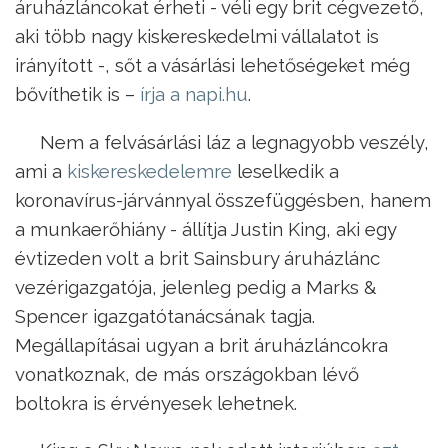
áruházláncokat érheti - véli egy brit cégvezető,
aki több nagy kiskereskedelmi vállalatot is
irányított -, sőt a vásárlási lehetőségeket még
bővíthetik is –
írja a napi.hu
.
Nem a felvásárlási láz a legnagyobb veszély,
ami a
kiskereskedelemre
leselkedik a
koronavírus-járvánnyal összefüggésben, hanem
a munkaerőhiány - állítja Justin King, aki egy
évtizeden volt a brit Sainsbury áruházlánc
vezérigazgatója, jelenleg pedig a Marks &
Spencer igazgatótanácsának tagja.
Megállapításai ugyan a brit áruházláncokra
vonatkoznak, de más országokban lévő
boltokra is érvényesek lehetnek.