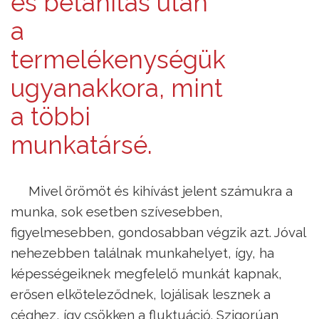
és betanítás után
a
termelékenységük
ugyanakkora, mint
a többi
munkatársé.
Mivel örömöt és kihívást jelent számukra a
munka, sok esetben szívesebben,
figyelmesebben, gondosabban végzik azt. Jóval
nehezebben találnak munkahelyet, így, ha
képességeiknek megfelelő munkát kapnak,
erősen elköteleződnek, lojálisak lesznek a
céghez, így csökken a fluktuáció. Szigorúan