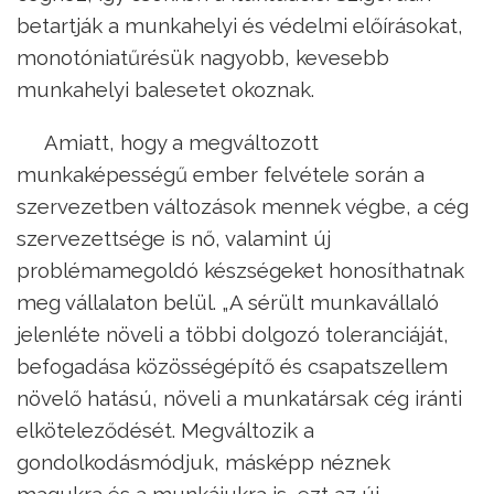
betartják a munkahelyi és védelmi előírásokat,
monotóniatűrésük nagyobb, kevesebb
munkahelyi balesetet okoznak.
Amiatt, hogy a megváltozott
munkaképességű ember felvétele során a
szervezetben változások mennek végbe, a cég
szervezettsége is nő, valamint új
problémamegoldó készségeket honosíthatnak
meg vállalaton belül. „A sérült munkavállaló
jelenléte növeli a többi dolgozó toleranciáját,
befogadása közösségépítő és csapatszellem
növelő hatású, növeli a munkatársak cég iránti
elköteleződését. Megváltozik a
gondolkodásmódjuk, másképp néznek
magukra és a munkájukra is, ezt az új