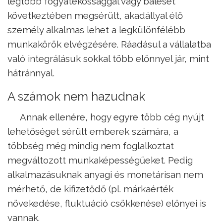
legtöbb fogyatékossággal vagy baleset
következtében megsérült, akadállyal élő
személy alkalmas lehet a legkülönfélébb
munkakörök elvégzésére. Ráadásul a vállalatba
való integrálásuk sokkal több előnnyel jár, mint
hátránnyal.
A számok nem hazudnak
Annak ellenére, hogy egyre több cég nyújt
lehetőséget sérült emberek számára, a
többség még mindig nem foglalkoztat
megváltozott munkaképességűeket. Pedig
alkalmazásuknak anyagi és monetárisan nem
mérhető, de kifizetődő (pl. márkaérték
növekedése, fluktuáció csökkenése) előnyei is
vannak.