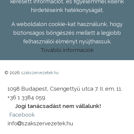
keresett információt, és figyelemmel kísérik
hirdetéseink hatékonyságát.
A weboldalon cookie-kat használunk, hogy
biztonságos böngészés mellett a legjobb
felhasználói élményt nyújthassuk.
További információk
© 2026
szakszervezetek.hu
1098 Budapest, Csengettyű utca 7. II. em. 11.
+36 1 3384 059
Jogi tanácsadást nem vállalunk!
Facebook
info
szakszervezetek.hu