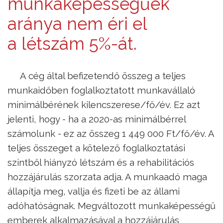
munkaképességűek
aránya nem éri el
a létszám 5%-át.
A cég által befizetendő összeg a teljes
munkaidőben foglalkoztatott munkavállaló
minimálbérének kilencszerese/fő/év. Ez azt
jelenti, hogy - ha a 2020-as minimálbérrel
számolunk - ez az összeg 1 449 000 Ft/fő/év. A
teljes összeget a kötelező foglalkoztatási
szintből hiányzó létszám és a rehabilitációs
hozzájárulás szorzata adja. A munkaadó maga
állapítja meg, vallja és fizeti be az állami
adóhatóságnak. Megváltozott munkaképességű
emberek alkalmazásával a hozzájárulás