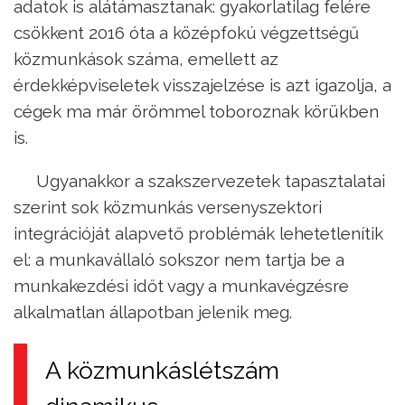
adatok is alátámasztanak: gyakorlatilag felére
csökkent 2016 óta a középfokú végzettségű
közmunkások száma, emellett az
érdekképviseletek visszajelzése is azt igazolja, a
cégek ma már örömmel toboroznak körükben
is.
Ugyanakkor a szakszervezetek tapasztalatai
szerint sok közmunkás versenyszektori
integrációját alapvető problémák lehetetlenítik
el: a munkavállaló sokszor nem tartja be a
munkakezdési időt vagy a munkavégzésre
alkalmatlan állapotban jelenik meg.
A közmunkáslétszám