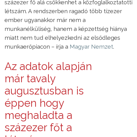
százezer fő alá csökkenhet a közfoglalkoztatotti
létszám. A rendszerben ragadó több tízezer
ember ugyanakkor már nem a
munkanélküliség, hanem a képzettség hiánya
miatt nem tud elhelyezkedni az elsődleges
munkaerőpiacon – írja a
Magyar Nemzet
.
Az adatok alapján
már tavaly
augusztusban is
éppen hogy
meghaladta a
százezer főt a