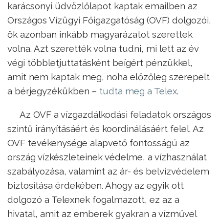
karácsonyi üdvözlőlapot kaptak emailben az
Országos Vízügyi Főigazgatóság (OVF) dolgozói,
ők azonban inkább magyarázatot szerettek
volna. Azt szerették volna tudni, mi lett az év
végi többletjuttatásként beígért pénzükkel,
amit nem kaptak meg, noha előzőleg szerepelt
a bérjegyzékükben –
tudta meg a Telex
.
Az OVF a vízgazdálkodási feladatok országos
szintű irányításáért és koordinálásáért felel. Az
OVF tevékenysége alapvető fontosságú az
ország vízkészleteinek védelme, a vízhasználat
szabályozása, valamint az ár- és belvízvédelem
biztosítása érdekében. Ahogy az egyik ott
dolgozó a Telexnek fogalmazott, ez az a
hivatal, amit az emberek gyakran a vízművel