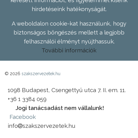
hirdetéseink hatékonyságát.
A weboldalon cookie-kat használunk, hogy
biztonságos böngészés mellett a legjobb
felhasználói élményt nyújthassuk.
További információk
© 2026
szakszervezetek.hu
1098 Budapest, Csengettyű utca 7. II. em. 11.
+36 1 3384 059
Jogi tanácsadást nem vállalunk!
Facebook
info
szakszervezetek.hu