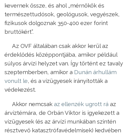
kevernek össze, és ahol „mérnökök és
természettudósok, geológusok, vegyészek,
fizikusok dolgoznak 350-400 ezer forint
bruttókért”.
Az OVF általában csak akkor kerül az
érdeklődés középpontjába, amikor például
súlyos árvízi helyzet van. Így történt ez tavaly
szeptemberben, amikor a
Dunán árhullám
vonult le
, és a vízügyesek irányították a
védekezést.
Akkor nemcsak
az ellenzék ugrott rá
az
árvíztémára, de Orbán Viktor is igyekezett a
vízügyesek (és az árvízi munkában szintén
résztvevő katasztrófavédelmisek) kedvében