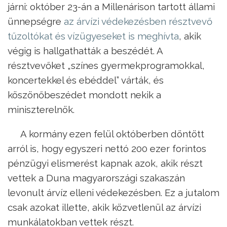
járni: október 23-án a Millenárison tartott állami
ünnepségre
az árvízi védekezésben résztvevő
tűzoltókat és vízügyeseket is meghívta
, akik
végig is hallgathatták a beszédét. A
résztvevőket „színes gyermekprogramokkal,
koncertekkel és ebéddel” várták, és
köszönőbeszédet mondott nekik a
miniszterelnök.
A kormány ezen felül októberben döntött
arról is, hogy egyszeri nettó 200 ezer forintos
pénzügyi elismerést kapnak azok, akik részt
vettek a Duna magyarországi szakaszán
levonult árvíz elleni védekezésben. Ez a jutalom
csak azokat illette, akik közvetlenül az árvízi
munkálatokban vettek részt.