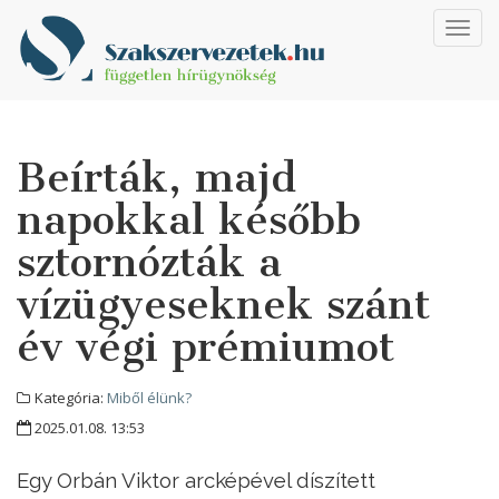
Toggl
navig
Beírták, majd
napokkal később
sztornózták a
vízügyeseknek szánt
év végi prémiumot
Kategória:
Miből élünk?
2025.01.08. 13:53
Egy Orbán Viktor arcképével díszített