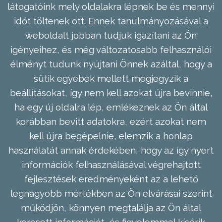
látogatóink mely oldalakra lépnek be és mennyi
időt töltenek ott. Ennek tanulmányozásával a
weboldalt jobban tudjuk igazítani az Ön
igényeihez, és még változatosabb felhasználói
élményt tudunk nyújtani Önnek azáltal, hogy a
sütik egyebek mellett megjegyzik a
beállításokat, így nem kell azokat újra bevinnie,
ha egy új oldalra lép, emlékeznek az Ön által
korábban bevitt adatokra, ezért azokat nem
kell újra begépelnie, elemzik a honlap
használatát annak érdekében, hogy az így nyert
információk felhasználásával végrehajtott
fejlesztések eredményeként az a lehető
legnagyobb mértékben az Ön elvárásai szerint
működjön, könnyen megtalálja az Ön által
keresett információt, és figyelemmel kísérik