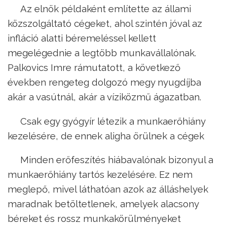
Az elnök példaként említette az állami
közszolgáltató cégeket, ahol szintén jóval az
infláció alatti béremeléssel kellett
megelégednie a legtöbb munkavállalónak.
Palkovics Imre rámutatott, a következő
években rengeteg dolgozó megy nyugdíjba
akár a vasútnál, akár a víziközmű ágazatban.
Csak egy gyógyír létezik a munkaerőhiány
kezelésére, de ennek aligha örülnek a cégek
Minden erőfeszítés hiábavalónak bizonyul a
munkaerőhiány tartós kezelésére. Ez nem
meglepő, mivel láthatóan azok az álláshelyek
maradnak betöltetlenek, amelyek alacsony
béreket és rossz munkakörülményeket