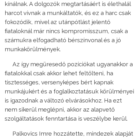
kínálnak. A dolgozók megtartásáért is élethalál
harcot vívnak a munkáltatók, és ez a harc csak
fokozódik, mivel az utánpótlást jelentő
fiataloknál már nincs kompromisszum, csak a
számukra elfogadható bérszínvonal és a jó
munkakörülmények.
Az így megüresedő pozíciókat ugyanakkor a
fiatalokkal csak akkor lehet feltölteni, ha
tisztességes, versenyképes bért kapnak
munkájukért és a foglalkoztatásuk körülményei
is igazodnak a változó elvárásokhoz. Ha ezt
nem sikerül meglépni, akkor az alapvető
szolgáltatások fenntartása is veszélybe kerül.
Palkovics Imre hozzátette, mindezek alapját