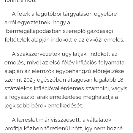
A felek a legutóbbi tárgyaláson egyelőre
arról egyeztetnek, hogy a
bérmegállapodásban szereplő gazdasági
feltételek alapján indokolt-e az évközi emelés.
A szakszervezetek úgy látják, indokolt az
emelés, mivel az első félév inflációs folyamatai
alapján az elemzők egybehangzó előrejelzése
szerint 2023 egészében átlagosan legalább 18
százalékos inflációval érdemes számolni, vagyis
a fogyasztói árak emelkedése meghaladja a
legkisebb bérek emelkedését.
A kereslet már visszaesett, a vállalatok
profitja közben töretlenül nőtt, így nem hozná