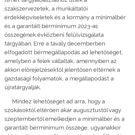
szakszervezetek, a munkáltatói
érdekképviseletek és a kormány a minimálbér
és a garantált bérminimum 2023-as
összegének évközbeni felülvizsgálata
tárgyában. Erre a tavaly decemberben
elfogadott bérmegállapodás ad lehetőséget,
amelyben a felek vállalták, amennyiben az
akkori előrejelzésektől jelentősen eltérnek a
gazdasági folyamatok, a megállapodást a
újratárgyalják.
Mindez lehetőséget ad arra, hogy a
szokásoktól eltérően akár augusztustól vagy
szeptembertől emelkedjen a minimálbér és a
garantált bérminimum összege, ugyanakkor