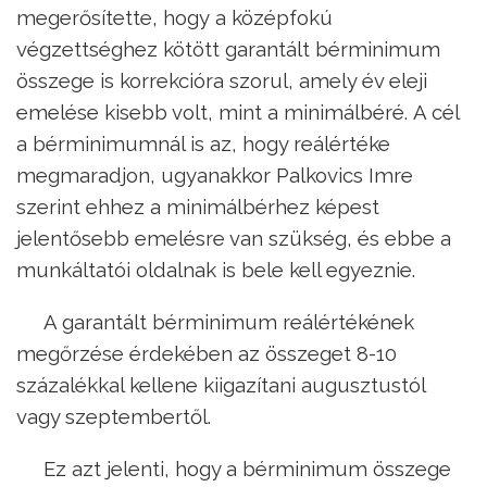
megerősítette, hogy a középfokú
végzettséghez kötött garantált bérminimum
összege is korrekcióra szorul, amely év eleji
emelése kisebb volt, mint a minimálbéré. A cél
a bérminimumnál is az, hogy reálértéke
megmaradjon, ugyanakkor Palkovics Imre
szerint ehhez a minimálbérhez képest
jelentősebb emelésre van szükség, és ebbe a
munkáltatói oldalnak is bele kell egyeznie.
A garantált bérminimum reálértékének
megőrzése érdekében az összeget 8-10
százalékkal kellene kiigazítani augusztustól
vagy szeptembertől.
Ez azt jelenti, hogy a bérminimum összege