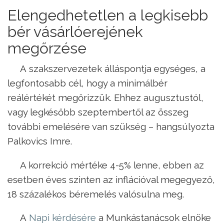
Elengedhetetlen a legkisebb
bér vásárlóerejének
megőrzése
A szakszervezetek álláspontja egységes, a
legfontosabb cél, hogy a minimálbér
reálértékét megőrizzük. Ehhez augusztustól,
vagy legkésőbb szeptembertől az összeg
további emelésére van szükség – hangsúlyozta
Palkovics Imre.
A korrekció mértéke 4-5% lenne, ebben az
esetben éves szinten az inflációval megegyező,
18 százalékos béremelés valósulna meg.
A
Napi kérdésére
a Munkástanácsok elnöke