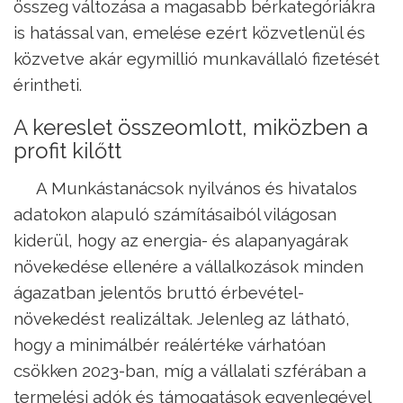
összeg változása a magasabb bérkategóriákra
is hatással van, emelése ezért közvetlenül és
közvetve akár egymillió munkavállaló fizetését
érintheti.
A kereslet összeomlott, miközben a
profit kilőtt
A Munkástanácsok nyilvános és hivatalos
adatokon alapuló számításaiból világosan
kiderül, hogy az energia- és alapanyagárak
növekedése ellenére a vállalkozások minden
ágazatban jelentős bruttó érbevétel-
növekedést realizáltak. Jelenleg az látható,
hogy a minimálbér reálértéke várhatóan
csökken 2023-ban, míg a vállalati szférában a
termelési adók és támogatások egyenlegével