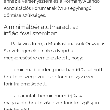
ehhez a Versenyszféra és a Kormány Állandó
Konzultációs Fórumának (VKF) egyhangú
döntése szükséges.
A minimálbér alulmaradt az
inflációval szemben
Palkovics Imre, a Munkástanácsok Országos
Szövetségének elnöke a Napi.hu
megkeresésére emlékeztetett, hogy:
- a minimálbér idén januárban 16 %-kal nőtt,
bruttó összege 200 ezer forintról 232 ezer
forintra emelkedett,
- a garantált bérminimum 14 %-kal
magasabb, bruttó 260 ezer forintról 296 400
forintra nőtt.