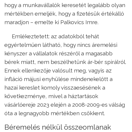
hogy a munkavállalók keresetét legalább olyan
mértékben emeljék, hogy a fizetésük értékálló
maradjon – emelte ki Palkovics Imre.
Emlékeztetett: az adatokból tehát
egyértelműen látható, hogy nincs áremelési
kényszer a vállalatok részéről a magasabb
bérek miatt, nem beszélhetünk ár-bér spirálról.
Ennek ellenkezője valósult meg, vagyis az
infláció májusi enyhülése mindenekelőtt a
hazai kereslet komoly visszaesésének a
következménye, mivel a háztartások
vásárlóereje 2023 elején a 2008-2009-es válság
óta a legnagyobb mértékben csökkent.
Béremelés nélkül összeomlanak