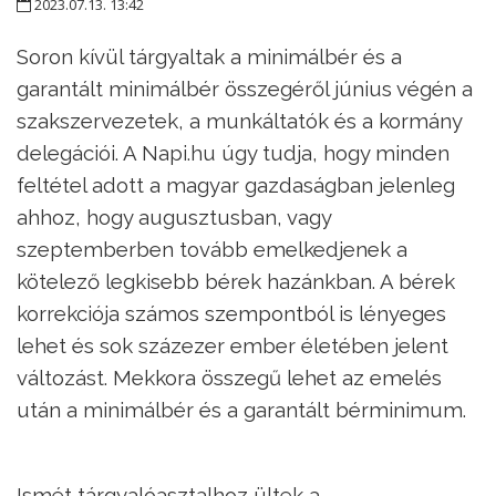
2023.07.13. 13:42
Soron kívül tárgyaltak a minimálbér és a
garantált minimálbér összegéről június végén a
szakszervezetek, a munkáltatók és a kormány
delegációi. A Napi.hu úgy tudja, hogy minden
feltétel adott a magyar gazdaságban jelenleg
ahhoz, hogy augusztusban, vagy
szeptemberben tovább emelkedjenek a
kötelező legkisebb bérek hazánkban. A bérek
korrekciója számos szempontból is lényeges
lehet és sok százezer ember életében jelent
változást. Mekkora összegű lehet az emelés
után a minimálbér és a garantált bérminimum.
Ismét tárgyalóasztalhoz ültek a