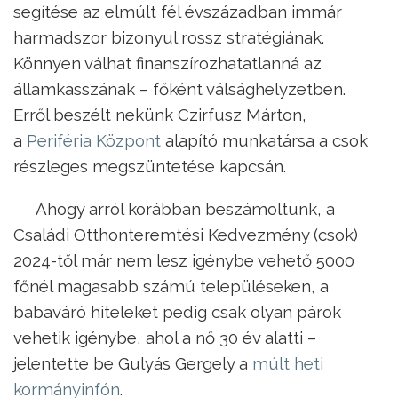
segítése az elmúlt fél évszázadban immár
harmadszor bizonyul rossz stratégiának.
Könnyen válhat finanszírozhatatlanná az
államkasszának – főként válsághelyzetben.
Erről beszélt nekünk Czirfusz Márton,
a
Periféria Központ
alapító munkatársa a csok
részleges megszüntetése kapcsán.
Ahogy arról korábban beszámoltunk, a
Családi Otthonteremtési Kedvezmény (csok)
2024-től már nem lesz igénybe vehető 5000
főnél magasabb számú településeken, a
babaváró hiteleket pedig csak olyan párok
vehetik igénybe, ahol a nő 30 év alatti –
jelentette be Gulyás Gergely a
múlt heti
kormányinfón
.