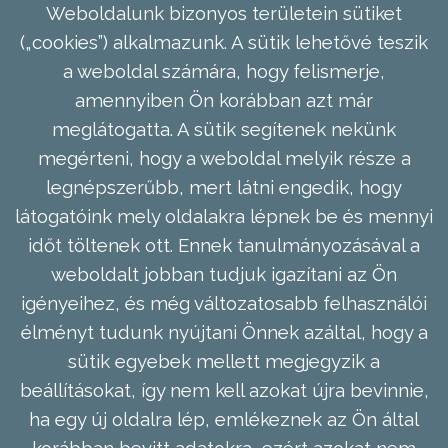
Weboldalunk bizonyos területein sütiket
(„cookies”) alkalmazunk. A sütik lehetővé teszik
a weboldal számára, hogy felismerje,
amennyiben Ön korábban azt már
meglátogatta. A sütik segítenek nekünk
megérteni, hogy a weboldal melyik része a
legnépszerűbb, mert látni engedik, hogy
látogatóink mely oldalakra lépnek be és mennyi
időt töltenek ott. Ennek tanulmányozásával a
weboldalt jobban tudjuk igazítani az Ön
igényeihez, és még változatosabb felhasználói
élményt tudunk nyújtani Önnek azáltal, hogy a
sütik egyebek mellett megjegyzik a
beállításokat, így nem kell azokat újra bevinnie,
ha egy új oldalra lép, emlékeznek az Ön által
korábban bevitt adatokra, ezért azokat nem