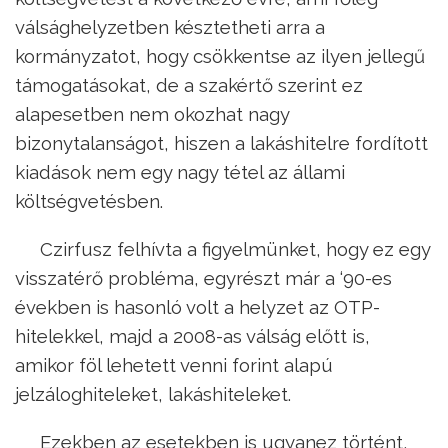
válsághelyzetben késztetheti arra a
kormányzatot, hogy csökkentse az ilyen jellegű
támogatásokat, de a szakértő szerint ez
alapesetben nem okozhat nagy
bizonytalanságot, hiszen a lakáshitelre fordított
kiadások nem egy nagy tétel az állami
költségvetésben.
Czirfusz felhívta a figyelmünket, hogy ez egy
visszatérő probléma, egyrészt már a ‘90-es
években is hasonló volt a helyzet az OTP-
hitelekkel, majd a 2008-as válság előtt is,
amikor föl lehetett venni forint alapú
jelzáloghiteleket, lakáshiteleket.
Ezekben az esetekben is ugyanez történt,