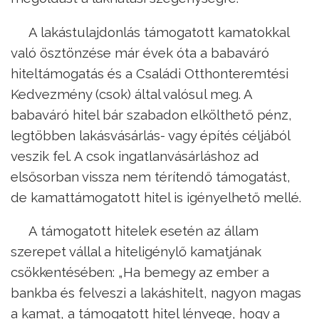
A lakástulajdonlás támogatott kamatokkal
való ösztönzése már évek óta a babaváró
hiteltámogatás és a Családi Otthonteremtési
Kedvezmény (csok) által valósul meg. A
babaváró hitel bár szabadon elkölthető pénz,
legtöbben lakásvásárlás- vagy építés céljából
veszik fel. A csok ingatlanvásárláshoz ad
elsősorban vissza nem térítendő támogatást,
de kamattámogatott hitel is igényelhető mellé.
A támogatott hitelek esetén az állam
szerepet vállal a hiteligénylő kamatjának
csökkentésében: „Ha bemegy az ember a
bankba és felveszi a lakáshitelt, nagyon magas
a kamat, a támogatott hitel lényege, hogy a