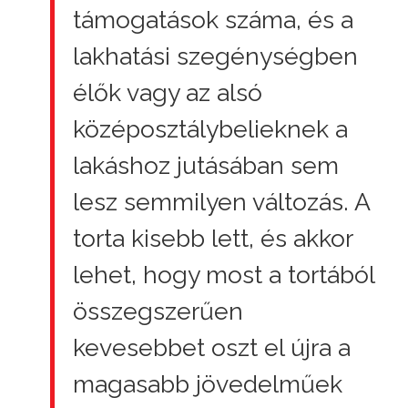
támogatások száma, és a
lakhatási szegénységben
élők vagy az alsó
középosztálybelieknek a
lakáshoz jutásában sem
lesz semmilyen változás. A
torta kisebb lett, és akkor
lehet, hogy most a tortából
összegszerűen
kevesebbet oszt el újra a
magasabb jövedelműek