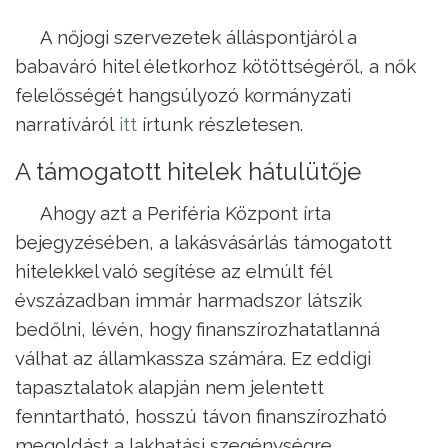
A nőjogi szervezetek álláspontjáról a
babaváró hitel életkorhoz kötöttségéről, a nők
felelősségét hangsúlyozó kormányzati
narratíváról
itt
írtunk részletesen.
A támogatott hitelek hátulütője
Ahogy azt a Periféria Központ írta
bejegyzésében, a lakásvásárlás támogatott
hitelekkel való segítése az elmúlt fél
évszázadban immár harmadszor látszik
bedőlni, lévén, hogy finanszírozhatatlanná
válhat az államkassza számára. Ez eddigi
tapasztalatok alapján nem jelentett
fenntartható, hosszú távon finanszírozható
megoldást a lakhatási szegénységre.