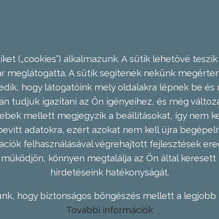
ket („cookies”) alkalmazunk. A sütik lehetővé teszik
meglátogatta. A sütik segítenek nekünk megérteni
dik, hogy látogatóink mely oldalakra lépnek be és 
n tudjuk igazítani az Ön igényeihez, és még válto
ebek mellett megjegyzik a beállításokat, így nem kel
evitt adatokra, ezért azokat nem kell újra begépel
ációk felhasználásával végrehajtott fejlesztések 
működjön, könnyen megtalálja az Ön által keresett 
hirdetéseink hatékonyságát.
nk, hogy biztonságos böngészés mellett a legjobb 
További információk