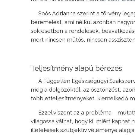
Soós Adrianna szerint a törvény leg
béremelést, ami nélkül azonban nagyon
sok esetben a rendelések, beavatkozá
mert nincsen műtős, nincsen assziszten
Teljesítmény alapú bérezés
A Független Egészségügyi Szakszerv
meg a dolgozóktól, az ösztönzést, azonba
többletteljesítményeket, kiemelkedő m
Ezzel viszont az a probléma – mutatt
világossá válhat, hogy ki, miért kaphat 
illetékesek szubjektív véleménye alapj