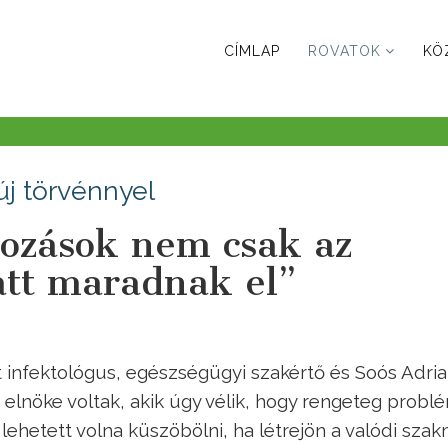
CÍMLAP
ROVATOK
KÖ
j törvénnyel
kozások nem csak az
att maradnak el”
 infektológus, egészségügyi szakértő és Soós Adri
lnöke voltak, akik úgy vélik, hogy rengeteg probl
 lehetett volna küszöbölni, ha létrejön a valódi szak