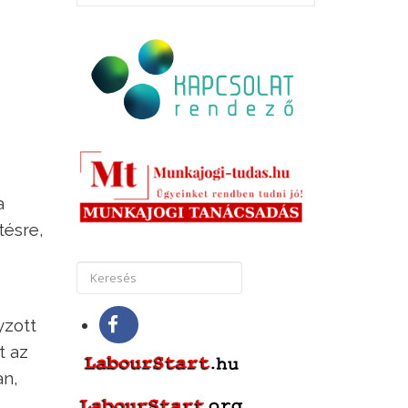
a
tésre,
yzott
t az
an,