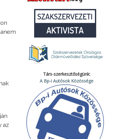
yon
 hanem
Társ-szerkesztőségünk:
A Bp-i Autósok Közössége
anak
ján
y az