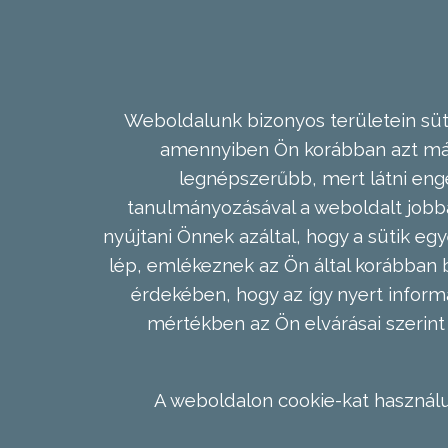
Weboldalunk bizonyos területein süti
amennyiben Ön korábban azt már 
legnépszerűbb, mert látni enge
tanulmányozásával a weboldalt jobba
nyújtani Önnek azáltal, hogy a sütik egy
lép, emlékeznek az Ön által korábban b
érdekében, hogy az így nyert inform
mértékben az Ön elvárásai szerint 
A weboldalon cookie-kat használu