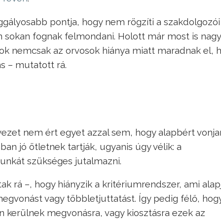
aggályosabb pontja, hogy nem rögzíti a szakdolgozói
 sokan fognak felmondani. Holott már most is nag
sok nemcsak az orvosok hiánya miatt maradnak el,
s – mutatott rá.
ezet nem ért egyet azzal sem, hogy alapbért vonj
n jó ötletnek tartják, ugyanis úgy vélik: a
unkát szükséges jutalmazni.
ak rá –, hogy hiányzik a kritériumrendszer, ami alap
megvonást vagy többletjuttatást. Így pedig félő, hog
án kerülnek megvonásra, vagy kiosztásra ezek az