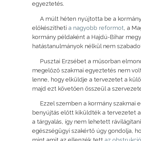
egyeztetés.
A múlt héten nyújtotta be a kormány
előkészítheti
a nagyobb reformot
, a Ma
kormány példaként a Hajdú-Bihar megyei
hatástanulmányok nélkül nem szabadott 
Pusztai Erzsébet a műsorban elmondt
megelőző szakmai egyeztetés nem volt m
lenne, hogy elküldje a tervezetet a kül
majd ezt követően összeül a szervezet
Ezzel szemben a kormány szakmai eg
benyújtás előtt kiküldték a tervezetet
a tárgyalás, így nem lehetett rávilágíta
egészségügyi szakértő úgy gondolja, hog
mint amit az ellenzék tett
az obstrukci