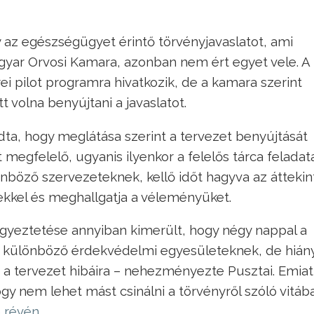
 az egészségügyet érintő törvényjavaslatot, ami
gyar Orvosi Kamara, azonban nem ért egyet vele. A
 pilot programra hivatkozik, de a kamara szerint
volna benyújtani a javaslatot.
a, hogy meglátása szerint a tervezet benyújtását
egfelelő, ugyanis ilyenkor a felelős tárca feladat
önböző szervezeteknek, kellő időt hagyva az áttekin
ekkel és meghallgatja a véleményüket.
yeztetése annyiban kimerült, hogy négy nappal a
 a különböző érdekvédelmi egyesületeknek, de hián
ni a tervezet hibáira – nehezményezte Pusztai. Emiat
y nem lehet mást csinálni a törvényről szóló vitáb
ó révén
.