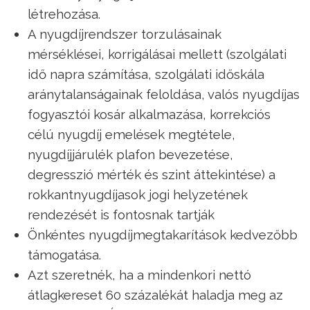
létrehozása.
A nyugdíjrendszer torzulásainak
mérséklései, korrigálásai mellett (szolgálati
idő napra számítása, szolgálati időskála
aránytalanságainak feloldása, valós nyugdíjas
fogyasztói kosár alkalmazása, korrekciós
célú nyugdíj emelések megtétele,
nyugdíjjárulék plafon bevezetése,
degresszió mérték és szint áttekintése) a
rokkantnyugdíjasok jogi helyzetének
rendezését is fontosnak tartják
Önkéntes nyugdíjmegtakarítások kedvezőbb
támogatása.
Azt szeretnék, ha a mindenkori nettó
átlagkereset 60 százalékát haladja meg az