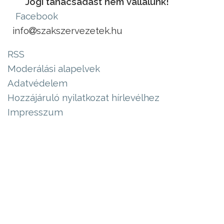
Jogi tanácsadást nem vállalunk!
Facebook
info
szakszervezetek.hu
RSS
Moderálási alapelvek
Adatvédelem
Hozzájáruló nyilatkozat hírlevélhez
Impresszum