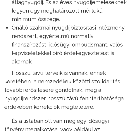
átlagnyugdíj. És az éves nyugdíjemeléseknek
legyen egy meghatározott mértékű
minimum összege.
Önálló szakmai nyugdíjbiztosítási intézmény
rendszert, egyértelmű normatív
finanszírozást, idősügyi ombudsmant, valós
képviseletekkel bíró érdekegyeztetést is
akarnak
Hosszú távú terveik is vannak, ennek
keretében a nemzedékek közötti szolidaritás
további erősítésére gondolnak, meg a
nyugdíjrendszer hosszú távú fenntarthatósága
érdekében korrekciók megtételére.
És a listában ott van még egy idősügyi
törvény megalkotása, vagy például az