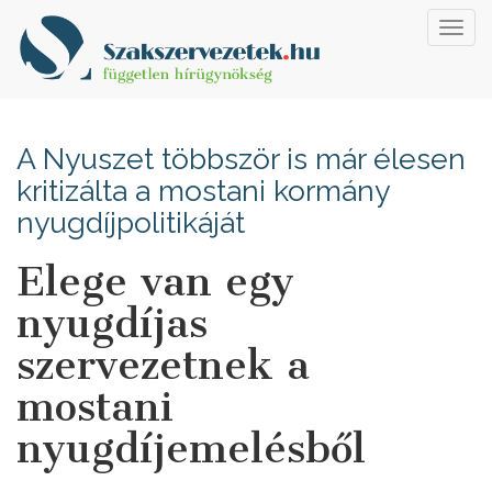
Toggl
navig
A Nyuszet többször is már élesen
kritizálta a mostani kormány
nyugdíjpolitikáját
Elege van egy
nyugdíjas
szervezetnek a
mostani
nyugdíjemelésből