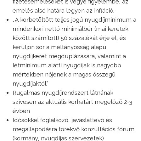
fizetésemeléseket is vegye figyelembe, az
emelés alsó határa legyen az infláció.
„A korbetöltött teljes jogú nyugdíjminimum a
mindenkori nettó minimálbér (mai keretek
között számított) 50 százalékát érje el, és
kerüljön sor a méltányosság alapú
nyugdíjkeret megduplázására, valamint a
létminimum alatti nyugdíjak is nagyobb
mértékben nőjenek a magas összegű
nyugdíjaktól.”
Rugalmas nyugdíjrendszert látnának
szívesen az aktuális korhatárt megelőző 2-3
évben
Idősökkel foglalkozó, javaslattevő és
megállapodásra törekvő konzultációs fórum
(kormány, nyugdíjas szervezetek)