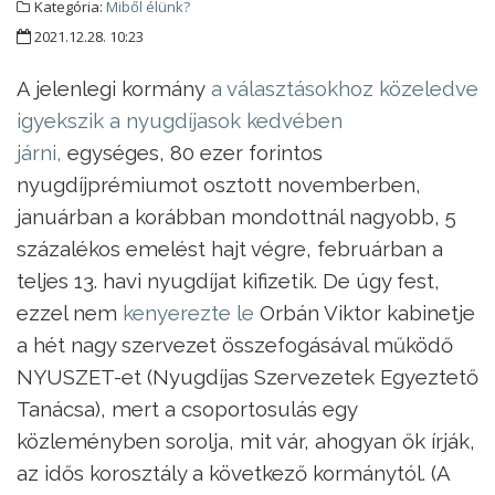
Kategória:
Miből élünk?
2021.12.28. 10:23
A jelenlegi kormány
a választásokhoz közeledve
igyekszik a nyugdíjasok kedvében
járni,
egységes, 80 ezer forintos
nyugdíjprémiumot osztott novemberben,
januárban a korábban mondottnál nagyobb, 5
százalékos emelést hajt végre, februárban a
teljes 13. havi nyugdíjat kifizetik. De úgy fest,
ezzel nem
kenyerezte le
Orbán Viktor kabinetje
a hét nagy szervezet összefogásával működő
NYUSZET-et (Nyugdíjas Szervezetek Egyeztető
Tanácsa), mert a csoportosulás egy
közleményben sorolja, mit vár, ahogyan ők írják,
az idős korosztály a következő kormánytól. (A