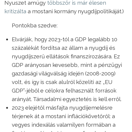
Nyuszet amúgy
többször is már élesen
kritizálta
a mostani kormány nyugdíjpolitikáját.)
Pontokba szedve:
Elvárják, hogy 2023-tól a GDP legalább 10
százalékát fordítsa az állam a nyugdíj és
nyugdíjszerű ellátások finanszírozására. Ez
GDP arányosan kevesebb, mint a pénzügyi
gazdasági világválság idején (2008-2009)
volt, és így is csak alulról közelíti az „EU
GDP”-jéből e célokra felhasznált források
arányát. Társadalmi egyeztetés is kell erről.
2023 elejétől másfajta nyugdíjemelésre
térjenek át a mostani inflációkövetőről: a
vegyes indexálás valamilyen formában a