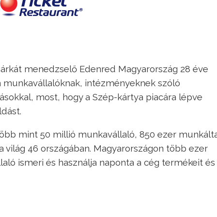
 márkát menedzselő Edenred Magyarország 28 éve
 munkavállalóknak, intézményeknek szóló
tásokkal, most, hogy a Szép-kártya piacára lépve
dást.
több mint 50 millió munkavállaló, 850 ezer munkált
a a világ 46 országában. Magyarországon több ezer
ló ismeri és használja naponta a cég termékeit és