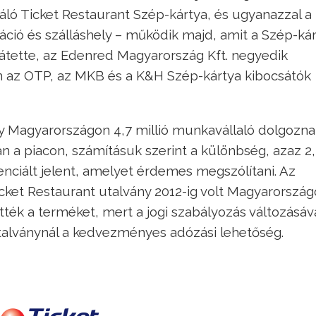
ló Ticket Restaurant Szép-kártya, és ugyanazzal a
áció és szálláshely – működik majd, amit a Szép-ká
átette, az Edenred Magyarország Kft. negyedik
on az OTP, az MKB és a K&H Szép-kártya kibocsátók
y Magyarországon 4,7 millió munkavállaló dolgozna
n a piacon, számításuk szerint a különbség, azaz 2
enciált jelent, amelyet érdemes megszólítani. Az
icket Restaurant utalvány 2012-ig volt Magyarorszá
ték a terméket, mert a jogi szabályozás változásáv
alványnál a kedvezményes adózási lehetőség.