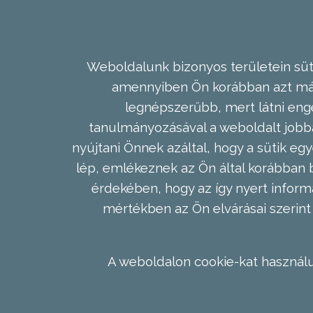
Weboldalunk bizonyos területein süti
amennyiben Ön korábban azt már 
legnépszerűbb, mert látni enge
tanulmányozásával a weboldalt jobba
nyújtani Önnek azáltal, hogy a sütik egy
lép, emlékeznek az Ön által korábban b
érdekében, hogy az így nyert inform
mértékben az Ön elvárásai szerint 
A weboldalon cookie-kat használu