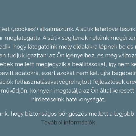
ket („cookies”) alkalmazunk. A sütik lehetővé teszik
meglátogatta. A sütik segítenek nekünk megérteni
dik, hogy látogatóink mely oldalakra lépnek be és 
n tudjuk igazítani az Ön igényeihez, és még válto
ebek mellett megjegyzik a beállításokat, így nem kel
evitt adatokra, ezért azokat nem kell újra begépel
ációk felhasználásával végrehajtott fejlesztések 
működjön, könnyen megtalálja az Ön által keresett 
hirdetéseink hatékonyságát.
nk, hogy biztonságos böngészés mellett a legjobb 
További információk