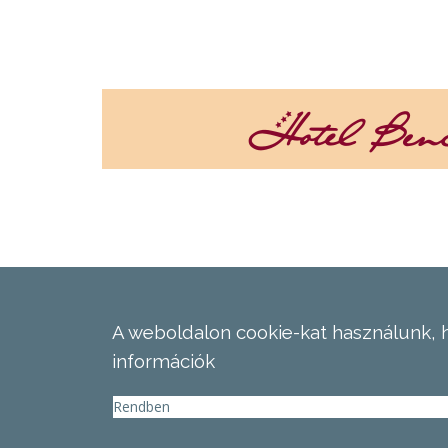
A weboldalon cookie-kat használunk, 
információk
Rendben