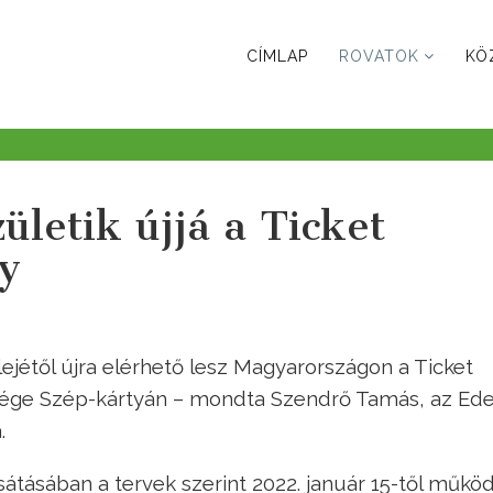
CÍMLAP
ROVATOK
KÖ
ületik újjá a Ticket
y
lejétől újra elérhető lesz Magyarországon a Ticket
tősége Szép-kártyán – mondta Szendrő Tamás, az Ed
.
átásában a tervek szerint 2022. január 15-től működ