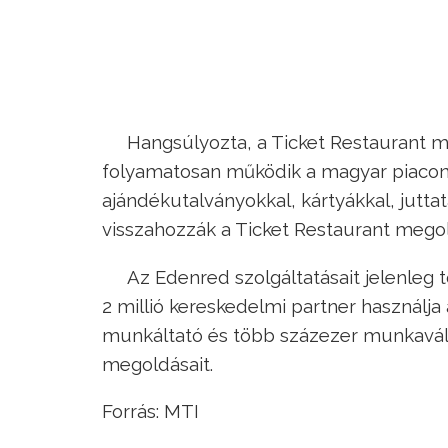
Hangsúlyozta, a Ticket Restaurant
folyamatosan működik a magyar piacon
ajándékutalványokkal, kártyákkal, jutta
visszahozzák a Ticket Restaurant megol
Az Edenred szolgáltatásait jelenleg 
2 millió kereskedelmi partner használj
munkáltató és több százezer munkaválla
megoldásait.
Forrás: MTI