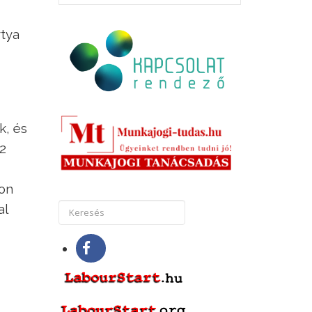
rtya
k, és
,2
gon
al