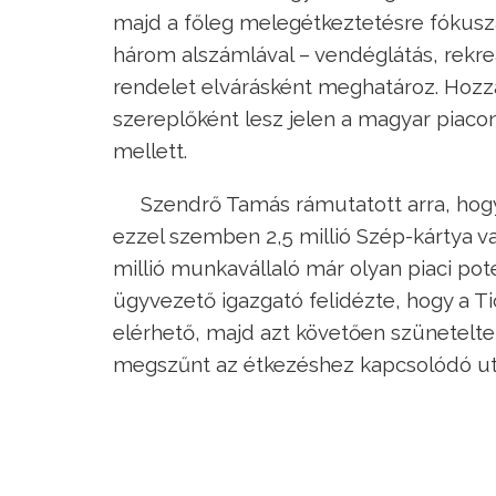
majd a főleg melegétkeztetésre fókuszá
három alszámlával – vendéglátás, rekre
rendelet elvárásként meghatároz. Hozz
szereplőként lesz jelen a magyar piac
mellett.
Szendrő Tamás rámutatott arra, hog
ezzel szemben 2,5 millió Szép-kártya va
millió munkavállaló már olyan piaci pot
ügyvezető igazgató felidézte, hogy a T
elérhető, majd azt követően szüneteltet
megszűnt az étkezéshez kapcsolódó ut